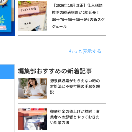
【2026年10月改正】仕入税額
控除の経過措置が2年延長！
80→70→50→30→0%の新スケ
ジュール
もっと表示する
編集部おすすめの新着記事
源泉徴収票がもらえない時の
対処法と不交付届の手順を解
説
郵便料金の値上げが検討！事
業者への影響とやっておきた
い対策方法