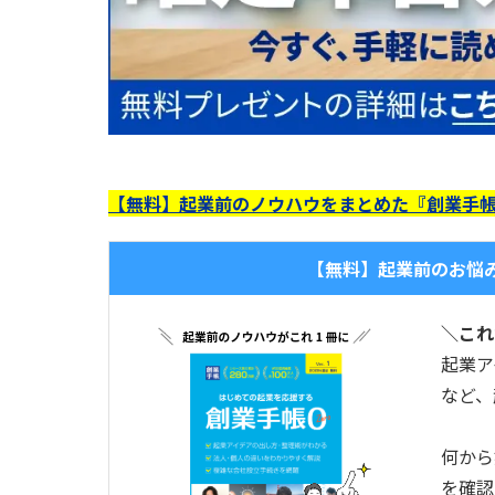
【無料】起業前のノウハウをまとめた『創業手帳
【無料】起業前のお悩
＼これ
起業ア
など、
何から
を確認