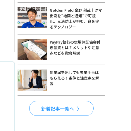
Golden Field 金野 利哉｜クマ
出没を”地図と通知”で可視
化。元消防士が挑む、命を守
るテクノロジー
PayPay銀行の信用保証協会付
き融資とは？メリットや注意
点などを徹底解説
開業届を出しても失業手当は
もらえる！条件と注意点を解
説
新着記事一覧へ