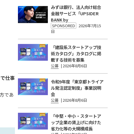
みずほ銀行、法人向け総合
金融サービス「UPSIDER
BANK by
SPONSORED
2026年7月15
日
「建設系スタートアップ技
術カタログ」カタログに掲
載する技術を募集
公募
|
2026年8月6日
期で仕事
令和9年度「東京都トライア
ル発注認定制度」事業説明
方であ
会
公募
|
2026年8月6日
「中堅・中小・スタートア
ップ企業の賃上げに向けた
省力化等の大規模成長