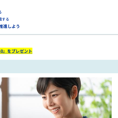
る
識する
推進しよう
0』をプレゼント