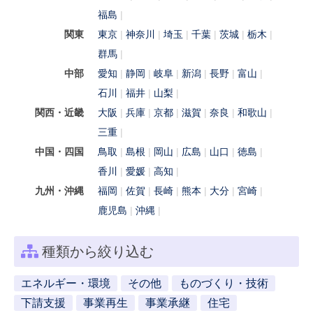
福島
関東
東京
神奈川
埼玉
千葉
茨城
栃木
群馬
中部
愛知
静岡
岐阜
新潟
長野
富山
石川
福井
山梨
関西・近畿
大阪
兵庫
京都
滋賀
奈良
和歌山
三重
中国・四国
鳥取
島根
岡山
広島
山口
徳島
香川
愛媛
高知
九州・沖縄
福岡
佐賀
長崎
熊本
大分
宮崎
鹿児島
沖縄
種類から絞り込む
エネルギー・環境
その他
ものづくり・技術
下請支援
事業再生
事業承継
住宅