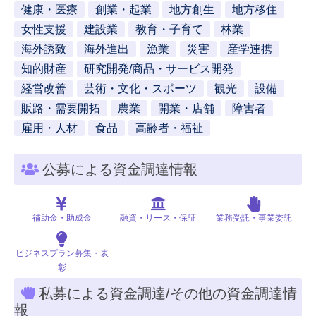
健康・医療
創業・起業
地方創生
地方移住
女性支援
建設業
教育・子育て
林業
海外誘致
海外進出
漁業
災害
産学連携
知的財産
研究開発/商品・サービス開発
経営改善
芸術・文化・スポーツ
観光
設備
販路・需要開拓
農業
開業・店舗
障害者
雇用・人材
食品
高齢者・福祉
公募による資金調達情報
補助金・助成金
融資・リース・保証
業務受託・事業委託
ビジネスプラン募集・表
彰
私募による資金調達/その他の資金調達情
報