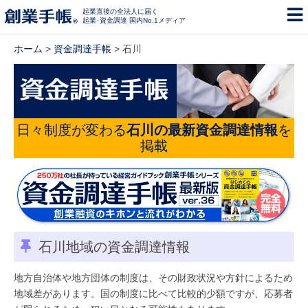
起業直後の全法人に届く
起業･資金調達 国内No.1メディア
ホーム
>
資金調達手帳
> 石川
日々制度が変わる
石川の最新資金調達情報
を
掲載
石川地域の資金調達情報
地方自治体や地方団体の制度は、その財政状況や方針によるため
地域差があります。国の制度に比べて比較的少額ですが、応募者