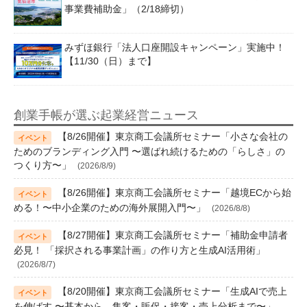
事業費補助金」（2/18締切）
みずほ銀行「法人口座開設キャンペーン」実施中！
【11/30（日）まで】
創業手帳が選ぶ起業経営ニュース
【8/26開催】東京商工会議所セミナー「小さな会社の
ためのブランディング入門 〜選ばれ続けるための「らしさ」の
つくり方〜」
(2026/8/9)
【8/26開催】東京商工会議所セミナー「越境ECから始
める！〜中小企業のための海外展開入門〜」
(2026/8/8)
【8/27開催】東京商工会議所セミナー「補助金申請者
必見！ 「採択される事業計画」の作り方と生成AI活用術」
(2026/8/7)
【8/20開催】東京商工会議所セミナー「生成AIで売上
を伸ばす 〜基本から、集客・販促・接客・売上分析まで〜」