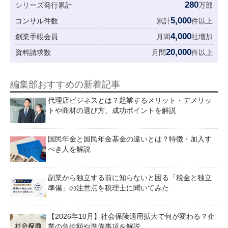
280
シリーズ発行累計
万部
5,000
コンサル件数
累計
件以上
4,000
創業手帳会員
月間
社増加
20,000
資料請求数
月間
件以上
編集部おすすめの新着記事
代理店ビジネスとは？起業するメリット・デメリッ
トや商材の選び方、成功ポイントを解説
国民年金と国民年金基金の違いとは？特徴・加入す
べき人を解説
副業から独立する前に知らないと困る「税金と独立
準備」の注意点を税理士に聞いてみた
【2026年10月】社会保険適用拡大で何が変わる？企
業の負担額や準備事項を解説