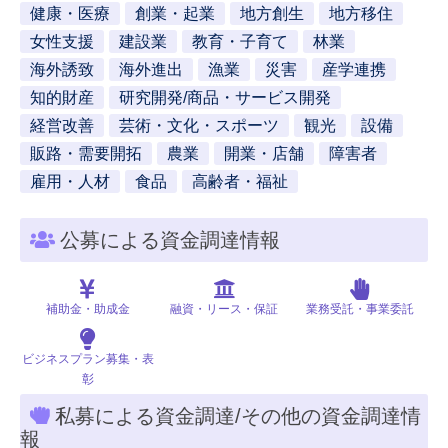
健康・医療
創業・起業
地方創生
地方移住
女性支援
建設業
教育・子育て
林業
海外誘致
海外進出
漁業
災害
産学連携
知的財産
研究開発/商品・サービス開発
経営改善
芸術・文化・スポーツ
観光
設備
販路・需要開拓
農業
開業・店舗
障害者
雇用・人材
食品
高齢者・福祉
公募による資金調達情報
補助金・助成金
融資・リース・保証
業務受託・事業委託
ビジネスプラン募集・表
彰
私募による資金調達/その他の資金調達情
報