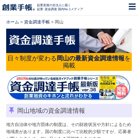
起業直後の全法人に届く
起業･資金調達 国内No.1メディア
ホーム
>
資金調達手帳
> 岡山
日々制度が変わる
岡山の最新資金調達情報
を
掲載
岡山地域の資金調達情報
地方自治体や地方団体の制度は、その財政状況や方針によるため
地域差があります。国の制度に比べて比較的少額ですが、応募者