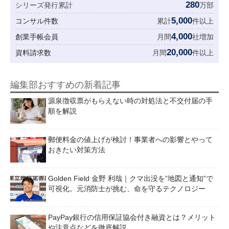
280
シリーズ発行累計
万部
5,000
コンサル件数
累計
件以上
4,000
創業手帳会員
月間
社増加
20,000
資料請求数
月間
件以上
編集部おすすめの新着記事
源泉徴収票がもらえない時の対処法と不交付届の手
順を解説
郵便料金の値上げが検討！事業者への影響とやって
おきたい対策方法
Golden Field 金野 利哉｜クマ出没を”地図と通知”で
可視化。元消防士が挑む、命を守るテクノロジー
PayPay銀行の信用保証協会付き融資とは？メリット
や注意点などを徹底解説