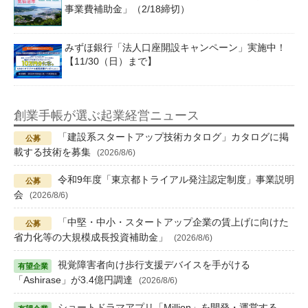
事業費補助金」（2/18締切）
みずほ銀行「法人口座開設キャンペーン」実施中！
【11/30（日）まで】
創業手帳が選ぶ起業経営ニュース
「建設系スタートアップ技術カタログ」カタログに掲
載する技術を募集
(2026/8/6)
令和9年度「東京都トライアル発注認定制度」事業説明
会
(2026/8/6)
「中堅・中小・スタートアップ企業の賃上げに向けた
省力化等の大規模成長投資補助金」
(2026/8/6)
視覚障害者向け歩行支援デバイスを手がける
「Ashirase」が3.4億円調達
(2026/8/6)
ショートドラマアプリ「Million」を開発・運営する