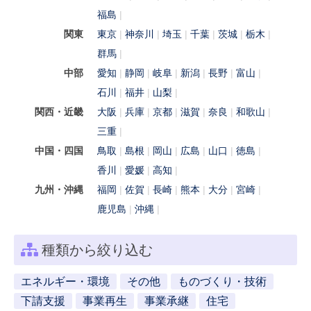
福島
関東
東京
神奈川
埼玉
千葉
茨城
栃木
群馬
中部
愛知
静岡
岐阜
新潟
長野
富山
石川
福井
山梨
関西・近畿
大阪
兵庫
京都
滋賀
奈良
和歌山
三重
中国・四国
鳥取
島根
岡山
広島
山口
徳島
香川
愛媛
高知
九州・沖縄
福岡
佐賀
長崎
熊本
大分
宮崎
鹿児島
沖縄
種類から絞り込む
エネルギー・環境
その他
ものづくり・技術
下請支援
事業再生
事業承継
住宅