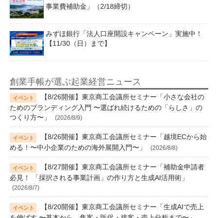
事業費補助金」（2/18締切）
みずほ銀行「法人口座開設キャンペーン」実施中！
【11/30（日）まで】
創業手帳が選ぶ起業経営ニュース
【8/26開催】東京商工会議所セミナー「小さな会社の
ためのブランディング入門 〜選ばれ続けるための「らしさ」の
つくり方〜」
(2026/8/9)
【8/26開催】東京商工会議所セミナー「越境ECから始
める！〜中小企業のための海外展開入門〜」
(2026/8/8)
【8/27開催】東京商工会議所セミナー「補助金申請者
必見！ 「採択される事業計画」の作り方と生成AI活用術」
(2026/8/7)
【8/20開催】東京商工会議所セミナー「生成AIで売上
を伸ばす 〜基本から、集客・販促・接客・売上分析まで〜」