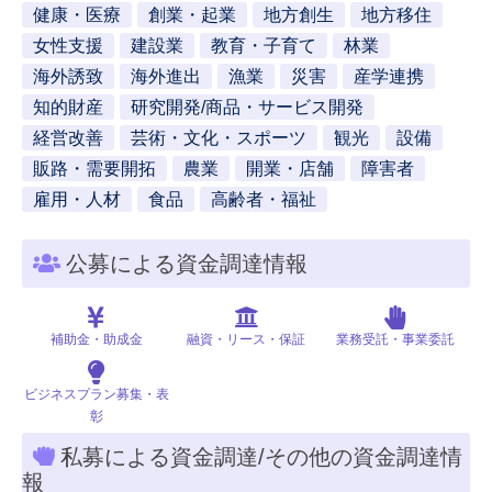
健康・医療
創業・起業
地方創生
地方移住
女性支援
建設業
教育・子育て
林業
海外誘致
海外進出
漁業
災害
産学連携
知的財産
研究開発/商品・サービス開発
経営改善
芸術・文化・スポーツ
観光
設備
販路・需要開拓
農業
開業・店舗
障害者
雇用・人材
食品
高齢者・福祉
公募による資金調達情報
補助金・助成金
融資・リース・保証
業務受託・事業委託
ビジネスプラン募集・表
彰
私募による資金調達/その他の資金調達情
報