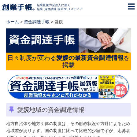
起業直後の全法人に届く
起業･資金調達 国内No.1メディア
ホーム
>
資金調達手帳
> 愛媛
日々制度が変わる
愛媛の最新資金調達情報
を
掲載
愛媛地域の資金調達情報
地方自治体や地方団体の制度は、その財政状況や方針によるため
地域差があります。国の制度に比べて比較的少額ですが、応募者