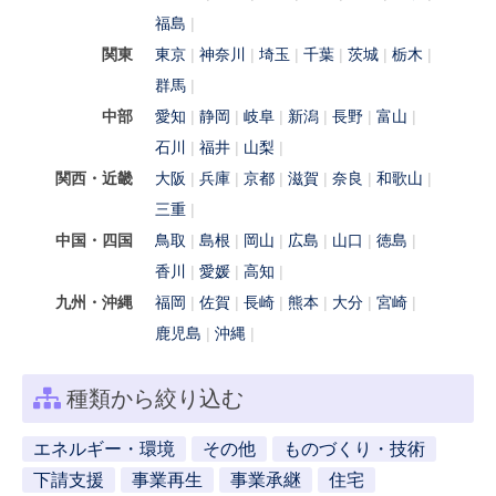
福島
関東
東京
神奈川
埼玉
千葉
茨城
栃木
群馬
中部
愛知
静岡
岐阜
新潟
長野
富山
石川
福井
山梨
関西・近畿
大阪
兵庫
京都
滋賀
奈良
和歌山
三重
中国・四国
鳥取
島根
岡山
広島
山口
徳島
香川
愛媛
高知
九州・沖縄
福岡
佐賀
長崎
熊本
大分
宮崎
鹿児島
沖縄
種類から絞り込む
エネルギー・環境
その他
ものづくり・技術
下請支援
事業再生
事業承継
住宅