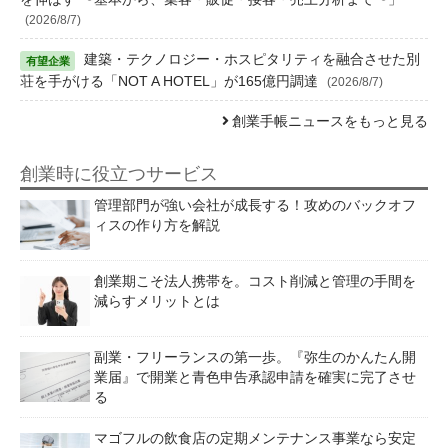
(2026/8/7)
建築・テクノロジー・ホスピタリティを融合させた別
荘を手がける「NOT A HOTEL」が165億円調達
(2026/8/7)
創業手帳ニュースをもっと見る
創業時に役立つサービス
管理部門が強い会社が成長する！攻めのバックオフ
ィスの作り方を解説
創業期こそ法人携帯を。コスト削減と管理の手間を
減らすメリットとは
副業・フリーランスの第一歩。『弥生のかんたん開
業届』で開業と青色申告承認申請を確実に完了させ
る
マゴフルの飲食店の定期メンテナンス事業なら安定