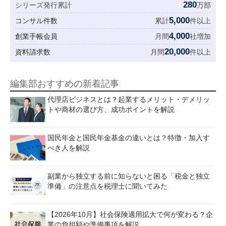
280
シリーズ発行累計
万部
5,000
コンサル件数
累計
件以上
4,000
創業手帳会員
月間
社増加
20,000
資料請求数
月間
件以上
編集部おすすめの新着記事
代理店ビジネスとは？起業するメリット・デメリッ
トや商材の選び方、成功ポイントを解説
国民年金と国民年金基金の違いとは？特徴・加入す
べき人を解説
副業から独立する前に知らないと困る「税金と独立
準備」の注意点を税理士に聞いてみた
【2026年10月】社会保険適用拡大で何が変わる？企
業の負担額や準備事項を解説