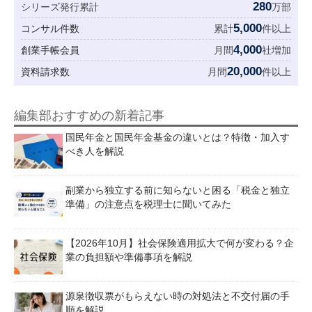
280
シリーズ発行累計
万部
5,000
コンサル件数
累計
件以上
4,000
創業手帳会員
月間
社増加
20,000
資料請求数
月間
件以上
編集部おすすめの新着記事
国民年金と国民年金基金の違いとは？特徴・加入す
べき人を解説
副業から独立する前に知らないと困る「税金と独立
準備」の注意点を税理士に聞いてみた
【2026年10月】社会保険適用拡大で何が変わる？企
業の負担額や準備事項を解説
源泉徴収票がもらえない時の対処法と不交付届の手
順を解説