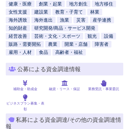
健康・医療
創業・起業
地方創生
地方移住
女性支援
建設業
教育・子育て
林業
海外誘致
海外進出
漁業
災害
産学連携
知的財産
研究開発/商品・サービス開発
経営改善
芸術・文化・スポーツ
観光
設備
販路・需要開拓
農業
開業・店舗
障害者
雇用・人材
食品
高齢者・福祉
公募による資金調達情報
補助金・助成金
融資・リース・保証
業務受託・事業委託
ビジネスプラン募集・表
彰
私募による資金調達/その他の資金調達情
報