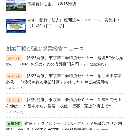
事業費補助金」（2/18締切）
みずほ銀行「法人口座開設キャンペーン」実施中！
【11/30（日）まで】
創業手帳が選ぶ起業経営ニュース
【8/26開催】東京商工会議所セミナー「越境ECから始
める！〜中小企業のための海外展開入門〜」
(2026/8/8)
【8/27開催】東京商工会議所セミナー「補助金申請者
必見！ 「採択される事業計画」の作り方と生成AI活用術」
(2026/8/7)
【8/20開催】東京商工会議所セミナー「生成AIで売上
を伸ばす 〜基本から、集客・販促・接客・売上分析まで〜」
(2026/8/7)
建築・テクノロジー・ホスピタリティを融合させた別
荘を手がける「NOT A HOTEL」が165億円調達
(2026/8/7)