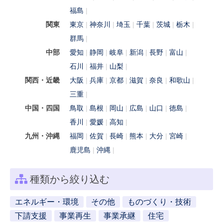
福島
関東
東京
神奈川
埼玉
千葉
茨城
栃木
群馬
中部
愛知
静岡
岐阜
新潟
長野
富山
石川
福井
山梨
関西・近畿
大阪
兵庫
京都
滋賀
奈良
和歌山
三重
中国・四国
鳥取
島根
岡山
広島
山口
徳島
香川
愛媛
高知
九州・沖縄
福岡
佐賀
長崎
熊本
大分
宮崎
鹿児島
沖縄
種類から絞り込む
エネルギー・環境
その他
ものづくり・技術
下請支援
事業再生
事業承継
住宅