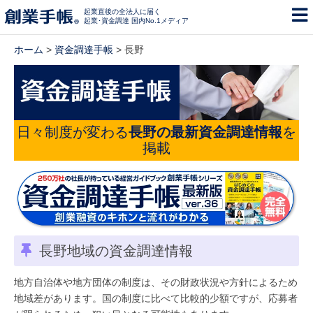
起業直後の全法人に届く
起業･資金調達 国内No.1メディア
ホーム
>
資金調達手帳
> 長野
日々制度が変わる
長野の最新資金調達情報
を
掲載
長野地域の資金調達情報
地方自治体や地方団体の制度は、その財政状況や方針によるため
地域差があります。国の制度に比べて比較的少額ですが、応募者