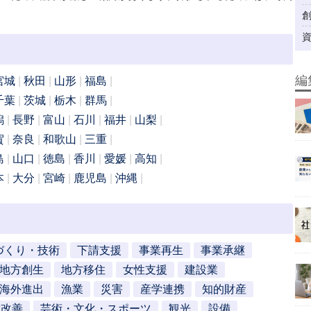
編
宮城
秋田
山形
福島
千葉
茨城
栃木
群馬
潟
長野
富山
石川
福井
山梨
賀
奈良
和歌山
三重
島
山口
徳島
香川
愛媛
高知
本
大分
宮崎
鹿児島
沖縄
づくり・技術
下請支援
事業再生
事業承継
地方創生
地方移住
女性支援
建設業
海外進出
漁業
災害
産学連携
知的財産
営改善
芸術・文化・スポーツ
観光
設備