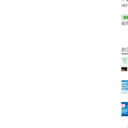
HO
提
創