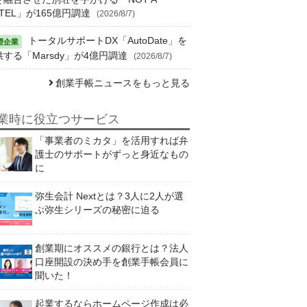
TEL」が165億円調達
(2026/8/7)
トータルサポートDX「AutoDate」を
供する「Marsdy」が4億円調達
(2026/8/7)
創業手帳ニュースをもっと見る
業時に役立つサービス
「事業者のミカタ」を活用すれば弁
護士のサポートがずっと身近なもの
に
弥生会計 Nextとは？3人に2人が選
ぶ弥生シリーズの秘密に迫る
創業期にオススメの銀行とは？法人
口座開設の決め手を創業手帳会員に
聞いた！
起業するならホームページ作成は必