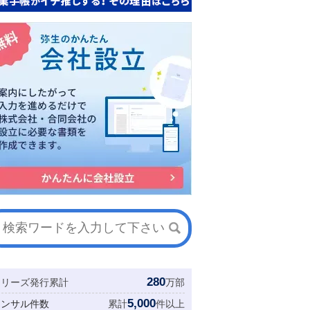
280
シリーズ発行累計
万部
5,000
コンサル件数
累計
件以上