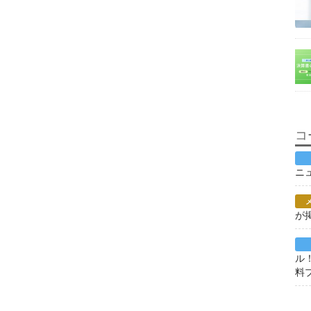
コ
ニ
が
ル
料