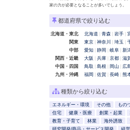
家の力が必要となることが多いでしょう。
都道府県で絞り込む
北海道・東北
北海道
青森
岩手
関東
東京
神奈川
埼玉
中部
愛知
静岡
岐阜
新
関西・近畿
大阪
兵庫
京都
滋
中国・四国
鳥取
島根
岡山
広
九州・沖縄
福岡
佐賀
長崎
熊
種類から絞り込む
エネルギー・環境
その他
もの
住宅
健康・医療
創業・起業
教育・子育て
林業
海外誘致
研究開発/商品・サービス開発
経