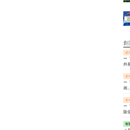
創
ー
外
ー
画
ー
販
ィ