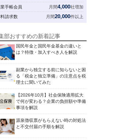
4,000
創業手帳会員
月間
社増加
20,000
資料請求数
月間
件以上
集部おすすめの新着記事
国民年金と国民年金基金の違いと
は？特徴・加入すべき人を解説
副業から独立する前に知らないと困
る「税金と独立準備」の注意点を税
理士に聞いてみた
【2026年10月】社会保険適用拡大
で何が変わる？企業の負担額や準備
事項を解説
源泉徴収票がもらえない時の対処法
と不交付届の手順を解説