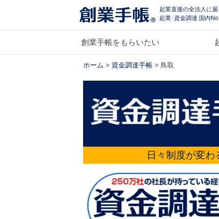
起業直後の全法人に届
起業･資金調達 国内No
創業手帳をもらいたい
ホーム
>
資金調達手帳
> 鳥取
日々制度が変わ