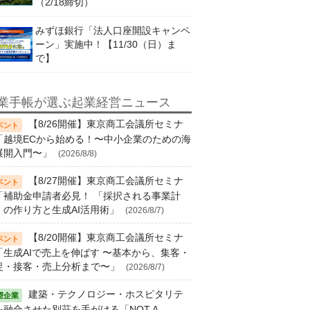
（2/18締切）
みずほ銀行「法人口座開設キャンペ
ーン」実施中！【11/30（日）ま
で】
業手帳が選ぶ起業経営ニュース
【8/26開催】東京商工会議所セミナ
「越境ECから始める！〜中小企業のための海
展開入門〜」
(2026/8/8)
【8/27開催】東京商工会議所セミナ
「補助金申請者必見！ 「採択される事業計
」の作り方と生成AI活用術」
(2026/8/7)
【8/20開催】東京商工会議所セミナ
「生成AIで売上を伸ばす 〜基本から、集客・
促・接客・売上分析まで〜」
(2026/8/7)
建築・テクノロジー・ホスピタリテ
を融合させた別荘を手がける「NOT A