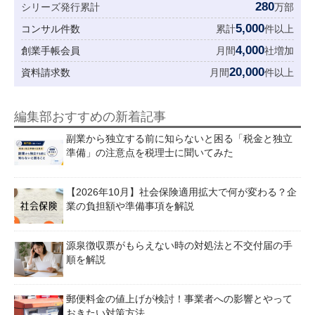
280
シリーズ発行累計
万部
5,000
コンサル件数
累計
件以上
4,000
創業手帳会員
月間
社増加
20,000
資料請求数
月間
件以上
編集部おすすめの新着記事
副業から独立する前に知らないと困る「税金と独立
準備」の注意点を税理士に聞いてみた
【2026年10月】社会保険適用拡大で何が変わる？企
業の負担額や準備事項を解説
源泉徴収票がもらえない時の対処法と不交付届の手
順を解説
郵便料金の値上げが検討！事業者への影響とやって
おきたい対策方法