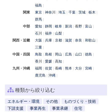
福島
関東
東京
神奈川
埼玉
千葉
茨城
栃木
群馬
中部
愛知
静岡
岐阜
新潟
長野
富山
石川
福井
山梨
関西・近畿
大阪
兵庫
京都
滋賀
奈良
和歌山
三重
中国・四国
鳥取
島根
岡山
広島
山口
徳島
香川
愛媛
高知
九州・沖縄
福岡
佐賀
長崎
熊本
大分
宮崎
鹿児島
沖縄
種類から絞り込む
エネルギー・環境
その他
ものづくり・技術
下請支援
事業再生
事業承継
住宅