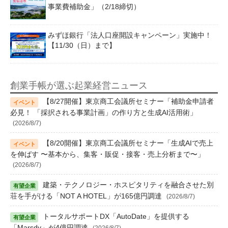
事業費補助金」（2/18締切）
みずほ銀行「法人口座開設キャンペーン」実施中！
【11/30（日）まで】
創業手帳が選ぶ起業経営ニュース
【8/27開催】東京商工会議所セミナー「補助金申請者
必見！ 「採択される事業計画」の作り方と生成AI活用術」
(2026/8/7)
【8/20開催】東京商工会議所セミナー「生成AIで売上
を伸ばす 〜基本から、集客・販促・接客・売上分析まで〜」
(2026/8/7)
建築・テクノロジー・ホスピタリティを融合させた別
荘を手がける「NOT A HOTEL」が165億円調達
(2026/8/7)
トータルサポートDX「AutoDate」を提供する
「Marsdy」が4億円調達
(2026/8/7)