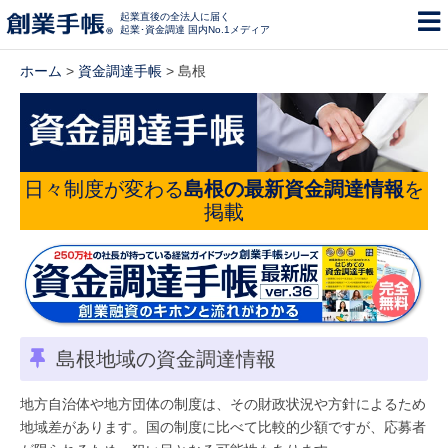
起業直後の全法人に届く
起業･資金調達 国内No.1メディア
ホーム
>
資金調達手帳
> 島根
日々制度が変わる
島根の最新資金調達情報
を
掲載
島根地域の資金調達情報
地方自治体や地方団体の制度は、その財政状況や方針によるため
地域差があります。国の制度に比べて比較的少額ですが、応募者