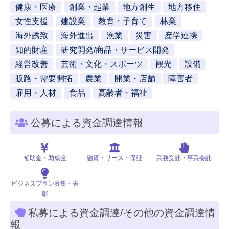
健康・医療
創業・起業
地方創生
地方移住
女性支援
建設業
教育・子育て
林業
海外誘致
海外進出
漁業
災害
産学連携
知的財産
研究開発/商品・サービス開発
経営改善
芸術・文化・スポーツ
観光
設備
販路・需要開拓
農業
開業・店舗
障害者
雇用・人材
食品
高齢者・福祉
公募による資金調達情報
補助金・助成金
融資・リース・保証
業務受託・事業委託
ビジネスプラン募集・表
彰
私募による資金調達/その他の資金調達情
報