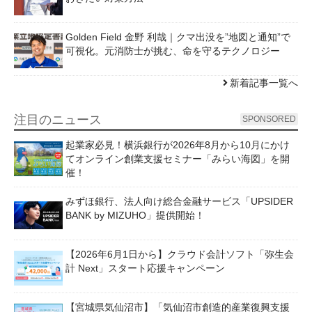
Golden Field 金野 利哉｜クマ出没を”地図と通知”で
可視化。元消防士が挑む、命を守るテクノロジー
新着記事一覧へ
注目のニュース
SPONSORED
起業家必見！横浜銀行が2026年8月から10月にかけ
てオンライン創業支援セミナー「みらい海図」を開
催！
みずほ銀行、法人向け総合金融サービス「UPSIDER
BANK by MIZUHO」提供開始！
【2026年6月1日から】クラウド会計ソフト「弥生会
計 Next」スタート応援キャンペーン
【宮城県気仙沼市】「気仙沼市創造的産業復興支援