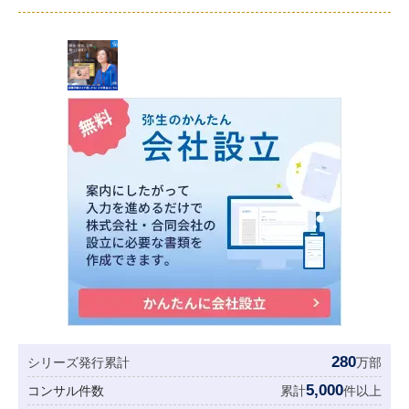
280
シリーズ発行累計
万部
5,000
コンサル件数
累計
件以上