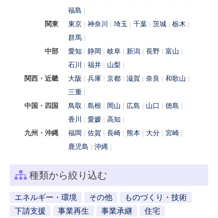
福島
関東
東京
神奈川
埼玉
千葉
茨城
栃木
群馬
中部
愛知
静岡
岐阜
新潟
長野
富山
石川
福井
山梨
関西・近畿
大阪
兵庫
京都
滋賀
奈良
和歌山
三重
中国・四国
鳥取
島根
岡山
広島
山口
徳島
香川
愛媛
高知
九州・沖縄
福岡
佐賀
長崎
熊本
大分
宮崎
鹿児島
沖縄
種類から絞り込む
エネルギー・環境
その他
ものづくり・技術
下請支援
事業再生
事業承継
住宅