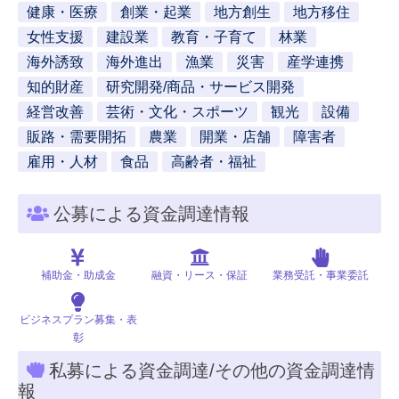
健康・医療
創業・起業
地方創生
地方移住
女性支援
建設業
教育・子育て
林業
海外誘致
海外進出
漁業
災害
産学連携
知的財産
研究開発/商品・サービス開発
経営改善
芸術・文化・スポーツ
観光
設備
販路・需要開拓
農業
開業・店舗
障害者
雇用・人材
食品
高齢者・福祉
公募による資金調達情報
補助金・助成金
融資・リース・保証
業務受託・事業委託
ビジネスプラン募集・表
彰
私募による資金調達/その他の資金調達情
報