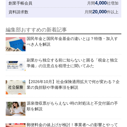
4,000
創業手帳会員
月間
社増加
20,000
資料請求数
月間
件以上
編集部おすすめの新着記事
国民年金と国民年金基金の違いとは？特徴・加入す
べき人を解説
副業から独立する前に知らないと困る「税金と独立
準備」の注意点を税理士に聞いてみた
【2026年10月】社会保険適用拡大で何が変わる？企
業の負担額や準備事項を解説
源泉徴収票がもらえない時の対処法と不交付届の手
順を解説
郵便料金の値上げが検討！事業者への影響とやって