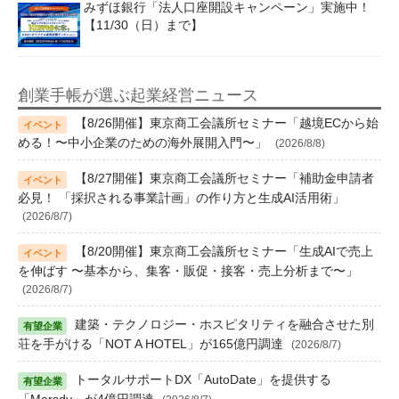
みずほ銀行「法人口座開設キャンペーン」実施中！
【11/30（日）まで】
創業手帳が選ぶ起業経営ニュース
【8/26開催】東京商工会議所セミナー「越境ECから始
める！〜中小企業のための海外展開入門〜」
(2026/8/8)
【8/27開催】東京商工会議所セミナー「補助金申請者
必見！ 「採択される事業計画」の作り方と生成AI活用術」
(2026/8/7)
【8/20開催】東京商工会議所セミナー「生成AIで売上
を伸ばす 〜基本から、集客・販促・接客・売上分析まで〜」
(2026/8/7)
建築・テクノロジー・ホスピタリティを融合させた別
荘を手がける「NOT A HOTEL」が165億円調達
(2026/8/7)
トータルサポートDX「AutoDate」を提供する