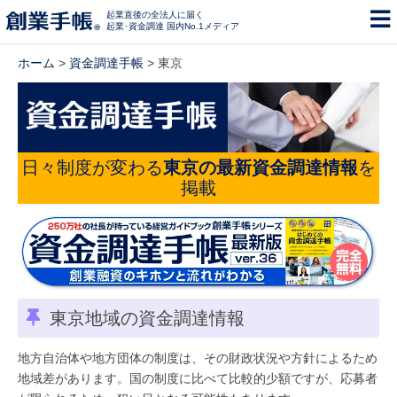
起業直後の全法人に届く
起業･資金調達 国内No.1メディア
ホーム
>
資金調達手帳
> 東京
日々制度が変わる
東京の最新資金調達情報
を
掲載
東京地域の資金調達情報
地方自治体や地方団体の制度は、その財政状況や方針によるため
地域差があります。国の制度に比べて比較的少額ですが、応募者