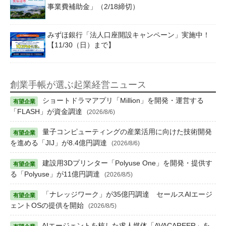
事業費補助金」（2/18締切）
みずほ銀行「法人口座開設キャンペーン」実施中！
【11/30（日）まで】
創業手帳が選ぶ起業経営ニュース
ショートドラマアプリ「Million」を開発・運営する
「FLASH」が資金調達
(2026/8/6)
量子コンピューティングの産業活用に向けた技術開発
を進める「JIJ」が8.4億円調達
(2026/8/6)
建設用3Dプリンター「Polyuse One」を開発・提供す
る「Polyuse」が11億円調達
(2026/8/5)
「ナレッジワーク」が35億円調達 セールスAIエージ
ェントOSの提供を開始
(2026/8/5)
AIエージェントを核した求人媒体「AVACAREER」を