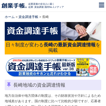
起業直後の全法人に届く
起業･資金調達 国内No.1メディア
ホーム
>
資金調達手帳
> 長崎
日々制度が変わる
長崎の最新資金調達情報
を
掲載
長崎地域の資金調達情報
地方自治体や地方団体の制度は、その財政状況や方針によるため
地域差があります。国の制度に比べて比較的少額ですが、応募者