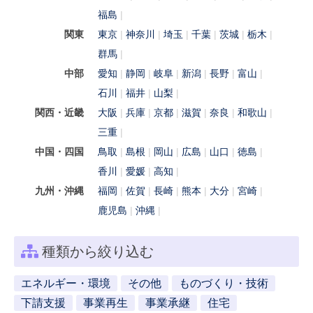
福島
関東
東京
神奈川
埼玉
千葉
茨城
栃木
群馬
中部
愛知
静岡
岐阜
新潟
長野
富山
石川
福井
山梨
関西・近畿
大阪
兵庫
京都
滋賀
奈良
和歌山
三重
中国・四国
鳥取
島根
岡山
広島
山口
徳島
香川
愛媛
高知
九州・沖縄
福岡
佐賀
長崎
熊本
大分
宮崎
鹿児島
沖縄
種類から絞り込む
エネルギー・環境
その他
ものづくり・技術
下請支援
事業再生
事業承継
住宅