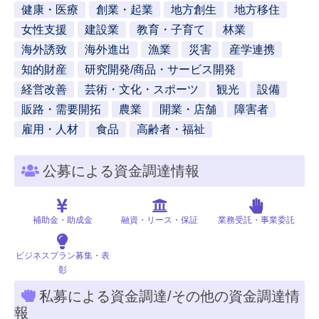
健康・医療
創業・起業
地方創生
地方移住
女性支援
建設業
教育・子育て
林業
海外誘致
海外進出
漁業
災害
産学連携
知的財産
研究開発/商品・サービス開発
経営改善
芸術・文化・スポーツ
観光
設備
販路・需要開拓
農業
開業・店舗
障害者
雇用・人材
食品
高齢者・福祉
公募による資金調達情報
補助金・助成金
融資・リース・保証
業務受託・事業委託
ビジネスプラン募集・表
彰
私募による資金調達/その他の資金調達情
報