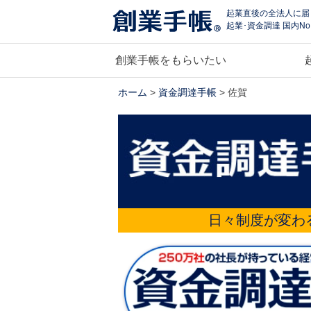
起業直後の全法人に届
起業･資金調達 国内No
創業手帳をもらいたい
ホーム
>
資金調達手帳
> 佐賀
日々制度が変わ