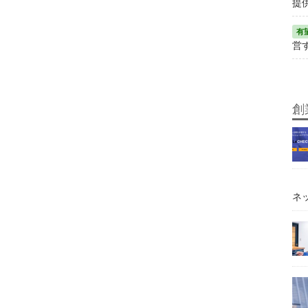
提
営
創
ネ