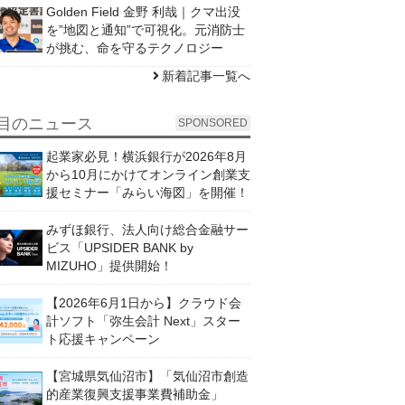
Golden Field 金野 利哉｜クマ出没
を”地図と通知”で可視化。元消防士
が挑む、命を守るテクノロジー
新着記事一覧へ
目のニュース
SPONSORED
起業家必見！横浜銀行が2026年8月
から10月にかけてオンライン創業支
援セミナー「みらい海図」を開催！
みずほ銀行、法人向け総合金融サー
ビス「UPSIDER BANK by
MIZUHO」提供開始！
【2026年6月1日から】クラウド会
計ソフト「弥生会計 Next」スター
ト応援キャンペーン
【宮城県気仙沼市】「気仙沼市創造
的産業復興支援事業費補助金」