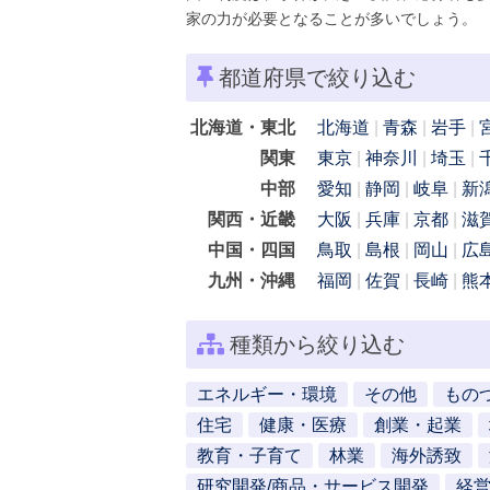
家の力が必要となることが多いでしょう。
都道府県で絞り込む
北海道・東北
北海道
青森
岩手
関東
東京
神奈川
埼玉
中部
愛知
静岡
岐阜
新
関西・近畿
大阪
兵庫
京都
滋
中国・四国
鳥取
島根
岡山
広
九州・沖縄
福岡
佐賀
長崎
熊
種類から絞り込む
エネルギー・環境
その他
もの
住宅
健康・医療
創業・起業
教育・子育て
林業
海外誘致
研究開発/商品・サービス開発
経