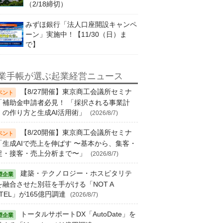
（2/18締切）
みずほ銀行「法人口座開設キャンペ
ーン」実施中！【11/30（日）ま
で】
業手帳が選ぶ起業経営ニュース
【8/27開催】東京商工会議所セミナ
「補助金申請者必見！ 「採択される事業計
」の作り方と生成AI活用術」
(2026/8/7)
【8/20開催】東京商工会議所セミナ
「生成AIで売上を伸ばす 〜基本から、集客・
促・接客・売上分析まで〜」
(2026/8/7)
建築・テクノロジー・ホスピタリテ
を融合させた別荘を手がける「NOT A
TEL」が165億円調達
(2026/8/7)
トータルサポートDX「AutoDate」を