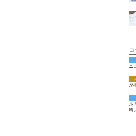
コ
ニ
が
ル
料