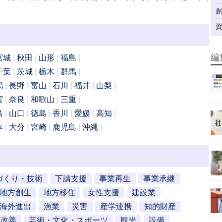
編
宮城
秋田
山形
福島
千葉
茨城
栃木
群馬
潟
長野
富山
石川
福井
山梨
賀
奈良
和歌山
三重
島
山口
徳島
香川
愛媛
高知
本
大分
宮崎
鹿児島
沖縄
づくり・技術
下請支援
事業再生
事業承継
地方創生
地方移住
女性支援
建設業
海外進出
漁業
災害
産学連携
知的財産
営改善
芸術・文化・スポーツ
観光
設備