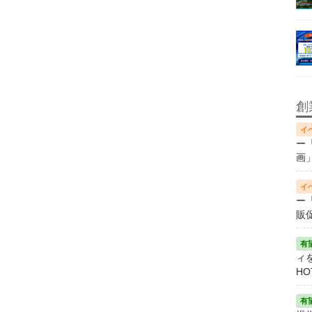
創
ー
画
ー
販
ィ
HO