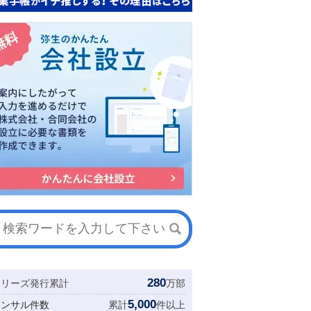
280
シリーズ発行累計
万部
5,000
コンサル件数
累計
件以上