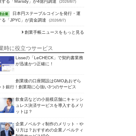
供する「Marsdy」が4億円調達
(2026/8/7)
日本円ステーブルコインを発行・運
する「JPYC」が資金調達
(2026/8/7)
創業手帳ニュースをもっと見る
業時に役立つサービス
Lisseの「LeCHECK」で契約書業務
が迅速かつ正確に！
創業後の口座開設はGMOあおぞら
ット銀行！創業期に心強い3つのサービス
飲食店などの小規模店舗にキャッシ
ュレス決済サービスを導入するメリ
ットは？
企業ノベルティ制作のメリット・や
り方は？おすすめの企業ノベルティ
制作サービス紹介