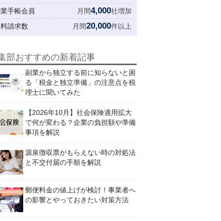
4,000
創業手帳会員
月間
社増加
20,000
資料請求数
月間
件以上
集部おすすめの新着記事
副業から独立する前に知らないと困
る「税金と独立準備」の注意点を税
理士に聞いてみた
【2026年10月】社会保険適用拡大
で何が変わる？企業の負担額や準備
事項を解説
源泉徴収票がもらえない時の対処法
と不交付届の手順を解説
郵便料金の値上げが検討！事業者へ
の影響とやっておきたい対策方法