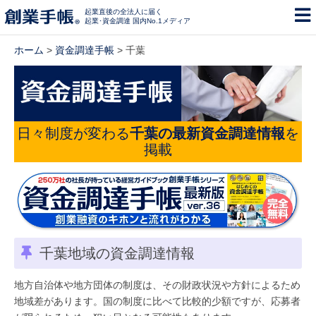
起業直後の全法人に届く
起業･資金調達 国内No.1メディア
ホーム
>
資金調達手帳
> 千葉
日々制度が変わる
千葉の最新資金調達情報
を
掲載
千葉地域の資金調達情報
地方自治体や地方団体の制度は、その財政状況や方針によるため
地域差があります。国の制度に比べて比較的少額ですが、応募者