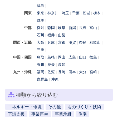
福島
関東
東京
神奈川
埼玉
千葉
茨城
栃木
群馬
中部
愛知
静岡
岐阜
新潟
長野
富山
石川
福井
山梨
関西・近畿
大阪
兵庫
京都
滋賀
奈良
和歌山
三重
中国・四国
鳥取
島根
岡山
広島
山口
徳島
香川
愛媛
高知
九州・沖縄
福岡
佐賀
長崎
熊本
大分
宮崎
鹿児島
沖縄
種類から絞り込む
エネルギー・環境
その他
ものづくり・技術
下請支援
事業再生
事業承継
住宅