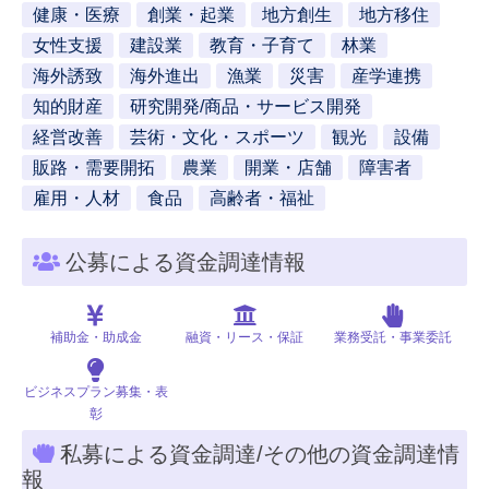
健康・医療
創業・起業
地方創生
地方移住
女性支援
建設業
教育・子育て
林業
海外誘致
海外進出
漁業
災害
産学連携
知的財産
研究開発/商品・サービス開発
経営改善
芸術・文化・スポーツ
観光
設備
販路・需要開拓
農業
開業・店舗
障害者
雇用・人材
食品
高齢者・福祉
公募による資金調達情報
補助金・助成金
融資・リース・保証
業務受託・事業委託
ビジネスプラン募集・表
彰
私募による資金調達/その他の資金調達情
報