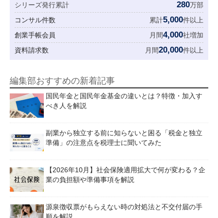
280
シリーズ発行累計
万部
5,000
コンサル件数
累計
件以上
4,000
創業手帳会員
月間
社増加
20,000
資料請求数
月間
件以上
編集部おすすめの新着記事
国民年金と国民年金基金の違いとは？特徴・加入す
べき人を解説
副業から独立する前に知らないと困る「税金と独立
準備」の注意点を税理士に聞いてみた
【2026年10月】社会保険適用拡大で何が変わる？企
業の負担額や準備事項を解説
源泉徴収票がもらえない時の対処法と不交付届の手
順を解説