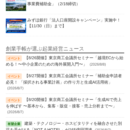
事業費補助金」（2/18締切）
みずほ銀行「法人口座開設キャンペーン」実施中！
【11/30（日）まで】
創業手帳が選ぶ起業経営ニュース
【8/26開催】東京商工会議所セミナー「越境ECから始
める！〜中小企業のための海外展開入門〜」
(2026/8/8)
【8/27開催】東京商工会議所セミナー「補助金申請者
必見！ 「採択される事業計画」の作り方と生成AI活用術」
(2026/8/7)
【8/20開催】東京商工会議所セミナー「生成AIで売上
を伸ばす 〜基本から、集客・販促・接客・売上分析まで〜」
(2026/8/7)
建築・テクノロジー・ホスピタリティを融合させた別
荘を手がける「NOT A HOTEL」が165億円調達
(2026/8/7)