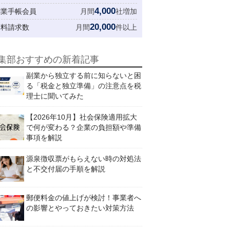
4,000
創業手帳会員
月間
社増加
20,000
資料請求数
月間
件以上
集部おすすめの新着記事
副業から独立する前に知らないと困
る「税金と独立準備」の注意点を税
理士に聞いてみた
【2026年10月】社会保険適用拡大
で何が変わる？企業の負担額や準備
事項を解説
源泉徴収票がもらえない時の対処法
と不交付届の手順を解説
郵便料金の値上げが検討！事業者へ
の影響とやっておきたい対策方法