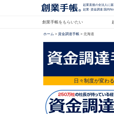
起業直後の全法人に届
起業･資金調達 国内No
創業手帳をもらいたい
ホーム
>
資金調達手帳
> 北海道
日々制度が変わ