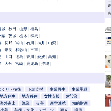
編
宮城
秋田
山形
福島
千葉
茨城
栃木
群馬
潟
長野
富山
石川
福井
山梨
賀
奈良
和歌山
三重
島
山口
徳島
香川
愛媛
高知
本
大分
宮崎
鹿児島
沖縄
づくり・技術
下請支援
事業再生
事業承継
地方創生
地方移住
女性支援
建設業
海外進出
漁業
災害
産学連携
知的財産
営改善
芸術・文化・スポーツ
観光
設備