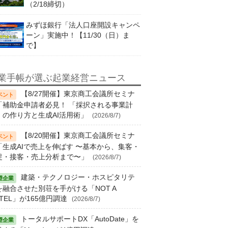
（2/18締切）
みずほ銀行「法人口座開設キャンペ
ーン」実施中！【11/30（日）ま
で】
業手帳が選ぶ起業経営ニュース
【8/27開催】東京商工会議所セミナ
「補助金申請者必見！ 「採択される事業計
」の作り方と生成AI活用術」
(2026/8/7)
【8/20開催】東京商工会議所セミナ
「生成AIで売上を伸ばす 〜基本から、集客・
促・接客・売上分析まで〜」
(2026/8/7)
建築・テクノロジー・ホスピタリテ
を融合させた別荘を手がける「NOT A
TEL」が165億円調達
(2026/8/7)
トータルサポートDX「AutoDate」を