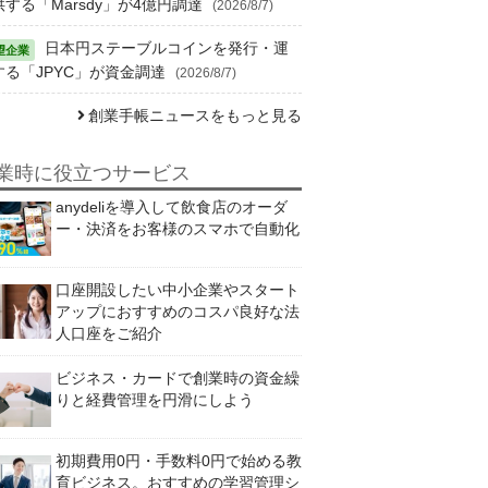
供する「Marsdy」が4億円調達
(2026/8/7)
日本円ステーブルコインを発行・運
する「JPYC」が資金調達
(2026/8/7)
創業手帳ニュースをもっと見る
業時に役立つサービス
anydeliを導入して飲食店のオーダ
ー・決済をお客様のスマホで自動化
口座開設したい中小企業やスタート
アップにおすすめのコスパ良好な法
人口座をご紹介
ビジネス・カードで創業時の資金繰
りと経費管理を円滑にしよう
初期費用0円・手数料0円で始める教
育ビジネス。おすすめの学習管理シ