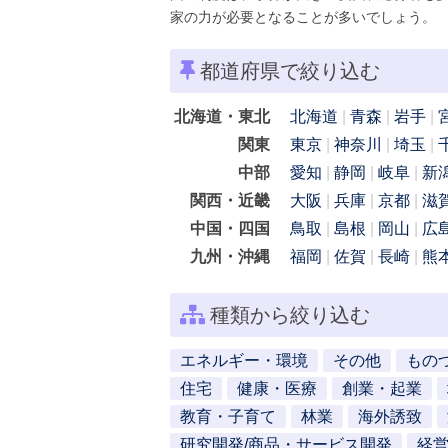
家の力が必要となることが多いでしょう。
都道府県で絞り込む
北海道・東北
北海道
青森
岩手
関東
東京
神奈川
埼玉
中部
愛知
静岡
岐阜
新
関西・近畿
大阪
兵庫
京都
滋
中国・四国
鳥取
島根
岡山
広
九州・沖縄
福岡
佐賀
長崎
熊
種類から絞り込む
エネルギー・環境
その他
もの
住宅
健康・医療
創業・起業
教育・子育て
林業
海外誘致
研究開発/商品・サービス開発
経