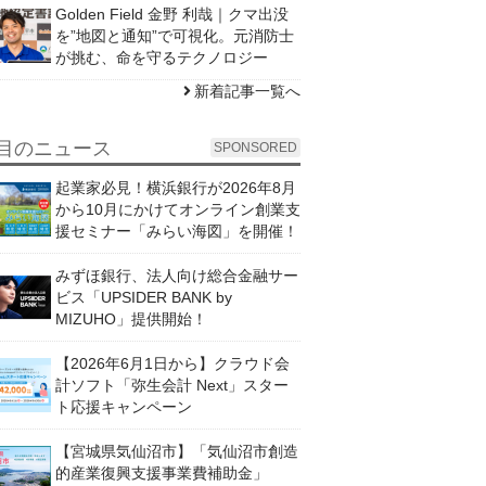
Golden Field 金野 利哉｜クマ出没
を”地図と通知”で可視化。元消防士
が挑む、命を守るテクノロジー
新着記事一覧へ
目のニュース
SPONSORED
起業家必見！横浜銀行が2026年8月
から10月にかけてオンライン創業支
援セミナー「みらい海図」を開催！
みずほ銀行、法人向け総合金融サー
ビス「UPSIDER BANK by
MIZUHO」提供開始！
【2026年6月1日から】クラウド会
計ソフト「弥生会計 Next」スター
ト応援キャンペーン
【宮城県気仙沼市】「気仙沼市創造
的産業復興支援事業費補助金」