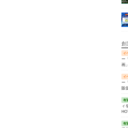
創
ー
画
ー
販
ィ
HO