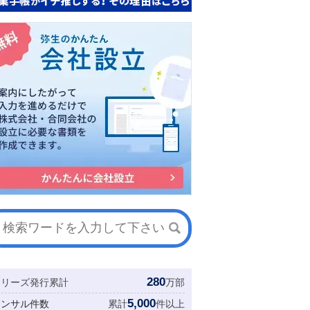
280
シリーズ発行累計
万部
5,000
コンサル件数
累計
件以上