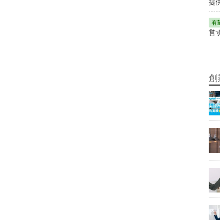
提
営
創