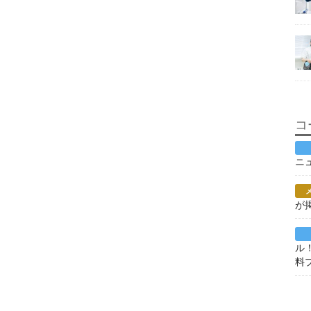
コ
ニ
が
ル
料