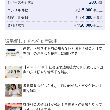
280
シリーズ発行累計
万部
5,000
コンサル件数
累計
件以上
4,000
創業手帳会員
月間
社増加
20,000
資料請求数
月間
件以上
編集部おすすめの新着記事
副業から独立する前に知らないと困る「税金と独立
準備」の注意点を税理士に聞いてみた
【2026年10月】社会保険適用拡大で何が変わる？企
業の負担額や準備事項を解説
源泉徴収票がもらえない時の対処法と不交付届の手
順を解説
郵便料金の値上げが検討！事業者への影響とやって
おきたい対策方法