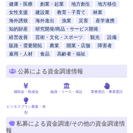
健康・医療
創業・起業
地方創生
地方移住
女性支援
建設業
教育・子育て
林業
海外誘致
海外進出
漁業
災害
産学連携
知的財産
研究開発/商品・サービス開発
経営改善
芸術・文化・スポーツ
観光
設備
販路・需要開拓
農業
開業・店舗
障害者
雇用・人材
食品
高齢者・福祉
公募による資金調達情報
補助金・助成金
融資・リース・保証
業務受託・事業委託
ビジネスプラン募集・表
彰
私募による資金調達/その他の資金調達情
報