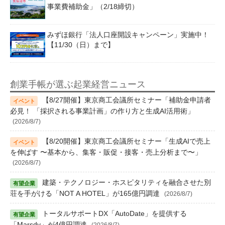
事業費補助金」（2/18締切）
みずほ銀行「法人口座開設キャンペーン」実施中！
【11/30（日）まで】
創業手帳が選ぶ起業経営ニュース
【8/27開催】東京商工会議所セミナー「補助金申請者
必見！ 「採択される事業計画」の作り方と生成AI活用術」
(2026/8/7)
【8/20開催】東京商工会議所セミナー「生成AIで売上
を伸ばす 〜基本から、集客・販促・接客・売上分析まで〜」
(2026/8/7)
建築・テクノロジー・ホスピタリティを融合させた別
荘を手がける「NOT A HOTEL」が165億円調達
(2026/8/7)
トータルサポートDX「AutoDate」を提供する
「Marsdy」が4億円調達
(2026/8/7)