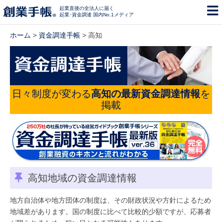
起業直後の全法人に届く
起業･資金調達 国内No.1メディア
ホーム
>
資金調達手帳
> 高知
日々制度が変わる
高知の最新資金調達情報
を
掲載
高知地域の資金調達情報
地方自治体や地方団体の制度は、その財政状況や方針によるため
地域差があります。国の制度に比べて比較的少額ですが、応募者