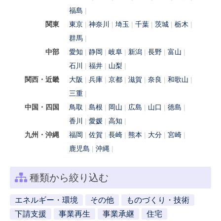
福島
関東
東京
神奈川
埼玉
千葉
茨城
栃木
群馬
中部
愛知
静岡
岐阜
新潟
長野
富山
石川
福井
山梨
関西・近畿
大阪
兵庫
京都
滋賀
奈良
和歌山
三重
中国・四国
鳥取
島根
岡山
広島
山口
徳島
香川
愛媛
高知
九州・沖縄
福岡
佐賀
長崎
熊本
大分
宮崎
鹿児島
沖縄
種類から絞り込む
エネルギー・環境
その他
ものづくり・技術
下請支援
事業再生
事業承継
住宅