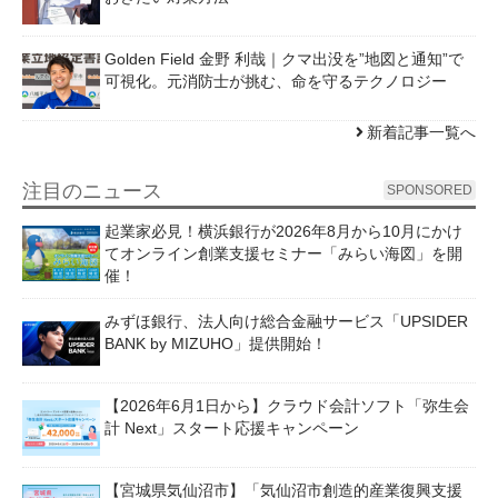
Golden Field 金野 利哉｜クマ出没を”地図と通知”で
可視化。元消防士が挑む、命を守るテクノロジー
新着記事一覧へ
注目のニュース
SPONSORED
起業家必見！横浜銀行が2026年8月から10月にかけ
てオンライン創業支援セミナー「みらい海図」を開
催！
みずほ銀行、法人向け総合金融サービス「UPSIDER
BANK by MIZUHO」提供開始！
【2026年6月1日から】クラウド会計ソフト「弥生会
計 Next」スタート応援キャンペーン
【宮城県気仙沼市】「気仙沼市創造的産業復興支援