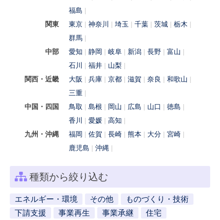
福島
関東
東京
神奈川
埼玉
千葉
茨城
栃木
群馬
中部
愛知
静岡
岐阜
新潟
長野
富山
石川
福井
山梨
関西・近畿
大阪
兵庫
京都
滋賀
奈良
和歌山
三重
中国・四国
鳥取
島根
岡山
広島
山口
徳島
香川
愛媛
高知
九州・沖縄
福岡
佐賀
長崎
熊本
大分
宮崎
鹿児島
沖縄
種類から絞り込む
エネルギー・環境
その他
ものづくり・技術
下請支援
事業再生
事業承継
住宅