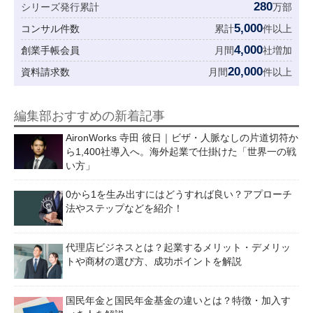
280
シリーズ発行累計
万部
5,000
コンサル件数
累計
件以上
4,000
創業手帳会員
月間
社増加
20,000
資料請求数
月間
件以上
編集部おすすめの新着記事
AironWorks 寺田 彼日｜ビザ・人脈なしの片道切符か
ら1,400社導入へ。海外起業で仕掛けた「世界一の戦
い方」
0から1を生み出すにはどうすれば良い？アプローチ
法やステップなどを紹介！
代理店ビジネスとは？起業するメリット・デメリッ
トや商材の選び方、成功ポイントを解説
国民年金と国民年金基金の違いとは？特徴・加入す