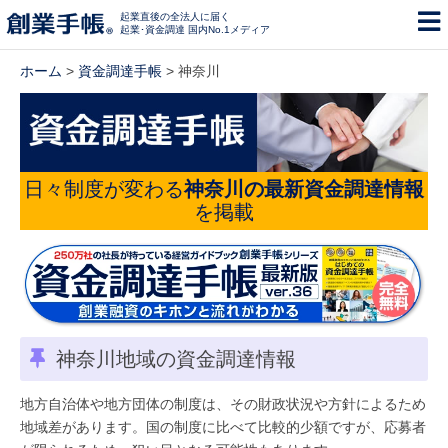
起業直後の全法人に届く
起業･資金調達 国内No.1メディア
ホーム
>
資金調達手帳
> 神奈川
日々制度が変わる
神奈川の最新資金調達情報
を掲載
神奈川地域の資金調達情報
地方自治体や地方団体の制度は、その財政状況や方針によるため
地域差があります。国の制度に比べて比較的少額ですが、応募者