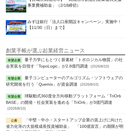
事業費補助金」（2/18締切）
みずほ銀行「法人口座開設キャンペーン」実施中！
【11/30（日）まで】
創業手帳が選ぶ起業経営ニュース
量子力学にもとづく新素材「トポロジカル物質」の社
会実装を目指す「TopoLogic」が2.8億円調達
(2026/8/10)
量子コンピューターのアルゴリズム・ソフトウェアの
研究開発を行う「Quemix」が資金調達
(2026/8/10)
球駆動式360度全方向移動プラットフォーム「TriOrb
BASE」の開発・社会実装を進める「TriOrb」が3億円調達
(2026/8/10)
「中堅・中小・スタートアップ企業の賃上げに向けた
省力化等の大規模成長投資補助金」 「100億宣言」の期限が明