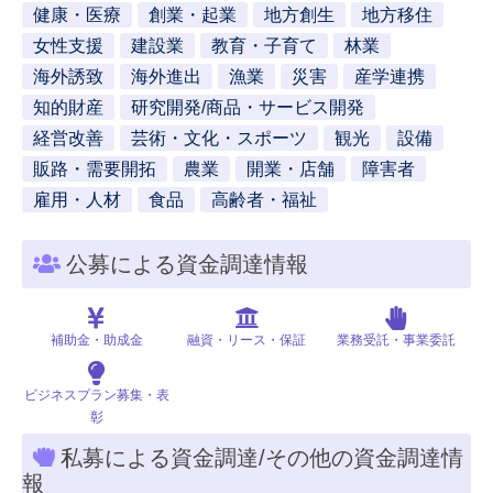
健康・医療
創業・起業
地方創生
地方移住
女性支援
建設業
教育・子育て
林業
海外誘致
海外進出
漁業
災害
産学連携
知的財産
研究開発/商品・サービス開発
経営改善
芸術・文化・スポーツ
観光
設備
販路・需要開拓
農業
開業・店舗
障害者
雇用・人材
食品
高齢者・福祉
公募による資金調達情報
補助金・助成金
融資・リース・保証
業務受託・事業委託
ビジネスプラン募集・表
彰
私募による資金調達/その他の資金調達情
報