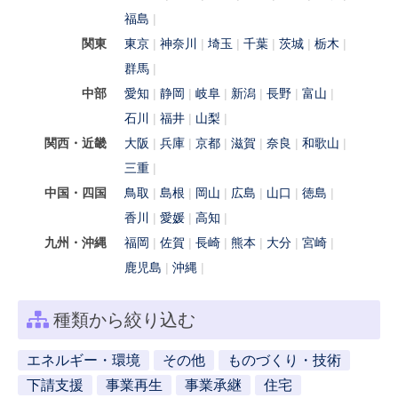
福島
関東
東京
神奈川
埼玉
千葉
茨城
栃木
群馬
中部
愛知
静岡
岐阜
新潟
長野
富山
石川
福井
山梨
関西・近畿
大阪
兵庫
京都
滋賀
奈良
和歌山
三重
中国・四国
鳥取
島根
岡山
広島
山口
徳島
香川
愛媛
高知
九州・沖縄
福岡
佐賀
長崎
熊本
大分
宮崎
鹿児島
沖縄
種類から絞り込む
エネルギー・環境
その他
ものづくり・技術
下請支援
事業再生
事業承継
住宅