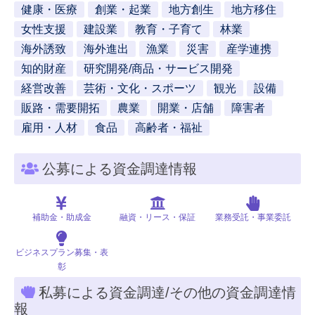
健康・医療
創業・起業
地方創生
地方移住
女性支援
建設業
教育・子育て
林業
海外誘致
海外進出
漁業
災害
産学連携
知的財産
研究開発/商品・サービス開発
経営改善
芸術・文化・スポーツ
観光
設備
販路・需要開拓
農業
開業・店舗
障害者
雇用・人材
食品
高齢者・福祉
公募による資金調達情報
補助金・助成金
融資・リース・保証
業務受託・事業委託
ビジネスプラン募集・表
彰
私募による資金調達/その他の資金調達情
報