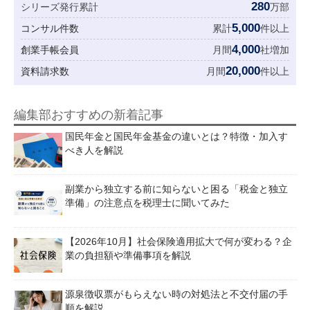
280
シリーズ発行累計
万部
5,000
コンサル件数
累計
件以上
4,000
創業手帳会員
月間
社増加
20,000
資料請求数
月間
件以上
編集部おすすめの新着記事
国民年金と国民年金基金の違いとは？特徴・加入す
べき人を解説
副業から独立する前に知らないと困る「税金と独立
準備」の注意点を税理士に聞いてみた
【2026年10月】社会保険適用拡大で何が変わる？企
業の負担額や準備事項を解説
源泉徴収票がもらえない時の対処法と不交付届の手
順を解説