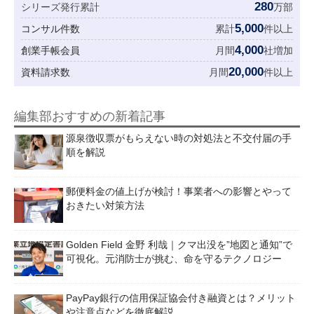
280
シリーズ発行累計
万部
5,000
コンサル件数
累計
件以上
4,000
創業手帳会員
月間
社増加
20,000
資料請求数
月間
件以上
編集部おすすめの新着記事
源泉徴収票がもらえない時の対処法と不交付届の手
順を解説
郵便料金の値上げが検討！事業者への影響とやって
おきたい対策方法
Golden Field 金野 利哉｜クマ出没を”地図と通知”で
可視化。元消防士が挑む、命を守るテクノロジー
PayPay銀行の信用保証協会付き融資とは？メリット
や注意点などを徹底解説