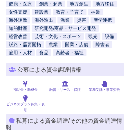
健康・医療
創業・起業
地方創生
地方移住
女性支援
建設業
教育・子育て
林業
海外誘致
海外進出
漁業
災害
産学連携
知的財産
研究開発/商品・サービス開発
経営改善
芸術・文化・スポーツ
観光
設備
販路・需要開拓
農業
開業・店舗
障害者
雇用・人材
食品
高齢者・福祉
公募による資金調達情報
補助金・助成金
融資・リース・保証
業務受託・事業委託
ビジネスプラン募集・表
彰
私募による資金調達/その他の資金調達情
報