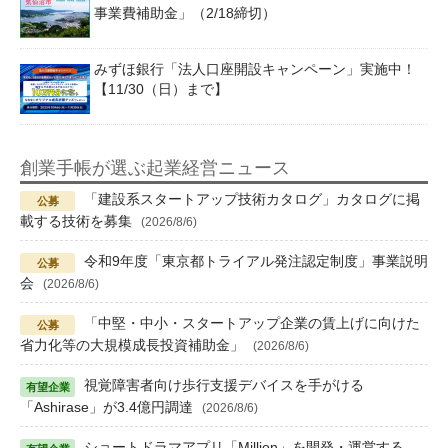
事業費補助金」（2/18締切）
みずほ銀行「法人口座開設キャンペーン」実施中！
【11/30（日）まで】
創業手帳が選ぶ起業経営ニュース
「建設系スタートアップ技術カタログ」カタログに掲
載する技術を募集
(2026/8/6)
令和9年度「東京都トライアル発注認定制度」事業説明
会
(2026/8/6)
「中堅・中小・スタートアップ企業の賃上げに向けた
省力化等の大規模成長投資補助金」
(2026/8/6)
視覚障害者向け歩行支援デバイスを手がける
「Ashirase」が3.4億円調達
(2026/8/6)
ショートドラマアプリ「Million」を開発・運営する