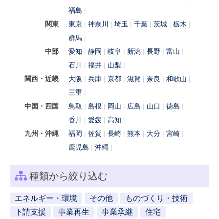
福島
関東
東京
神奈川
埼玉
千葉
茨城
栃木
群馬
中部
愛知
静岡
岐阜
新潟
長野
富山
石川
福井
山梨
関西・近畿
大阪
兵庫
京都
滋賀
奈良
和歌山
三重
中国・四国
鳥取
島根
岡山
広島
山口
徳島
香川
愛媛
高知
九州・沖縄
福岡
佐賀
長崎
熊本
大分
宮崎
鹿児島
沖縄
種類から絞り込む
エネルギー・環境
その他
ものづくり・技術
下請支援
事業再生
事業承継
住宅