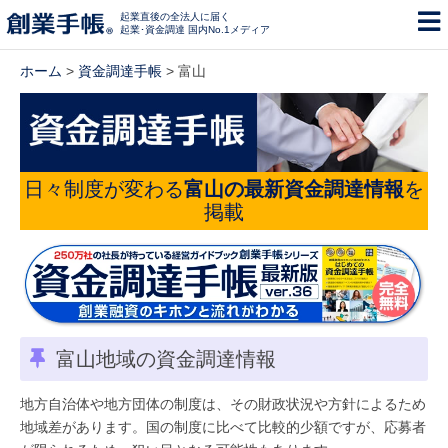
起業直後の全法人に届く
起業･資金調達 国内No.1メディア
ホーム
>
資金調達手帳
> 富山
日々制度が変わる
富山の最新資金調達情報
を
掲載
富山地域の資金調達情報
地方自治体や地方団体の制度は、その財政状況や方針によるため
地域差があります。国の制度に比べて比較的少額ですが、応募者