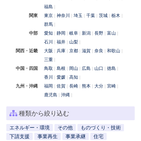
福島
関東
東京
神奈川
埼玉
千葉
茨城
栃木
群馬
中部
愛知
静岡
岐阜
新潟
長野
富山
石川
福井
山梨
関西・近畿
大阪
兵庫
京都
滋賀
奈良
和歌山
三重
中国・四国
鳥取
島根
岡山
広島
山口
徳島
香川
愛媛
高知
九州・沖縄
福岡
佐賀
長崎
熊本
大分
宮崎
鹿児島
沖縄
種類から絞り込む
エネルギー・環境
その他
ものづくり・技術
下請支援
事業再生
事業承継
住宅