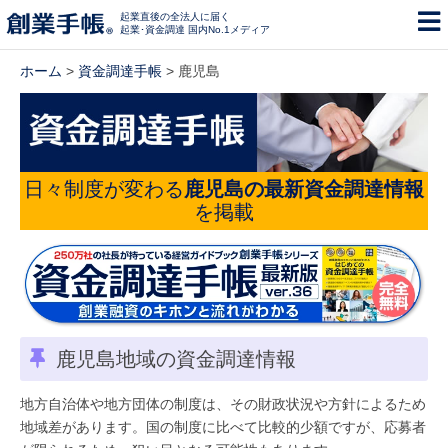
起業直後の全法人に届く
起業･資金調達 国内No.1メディア
ホーム
>
資金調達手帳
> 鹿児島
日々制度が変わる
鹿児島の最新資金調達情報
を掲載
鹿児島地域の資金調達情報
地方自治体や地方団体の制度は、その財政状況や方針によるため
地域差があります。国の制度に比べて比較的少額ですが、応募者