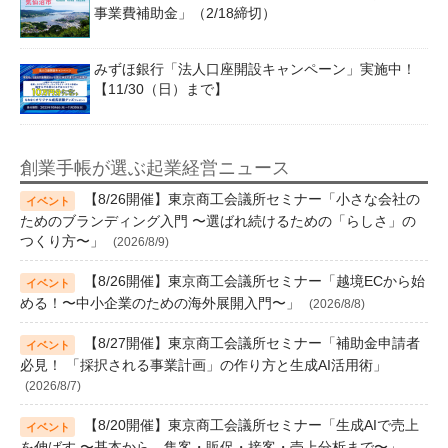
事業費補助金」（2/18締切）
みずほ銀行「法人口座開設キャンペーン」実施中！
【11/30（日）まで】
創業手帳が選ぶ起業経営ニュース
【8/26開催】東京商工会議所セミナー「小さな会社の
ためのブランディング入門 〜選ばれ続けるための「らしさ」の
つくり方〜」
(2026/8/9)
【8/26開催】東京商工会議所セミナー「越境ECから始
める！〜中小企業のための海外展開入門〜」
(2026/8/8)
【8/27開催】東京商工会議所セミナー「補助金申請者
必見！ 「採択される事業計画」の作り方と生成AI活用術」
(2026/8/7)
【8/20開催】東京商工会議所セミナー「生成AIで売上
を伸ばす 〜基本から、集客・販促・接客・売上分析まで〜」