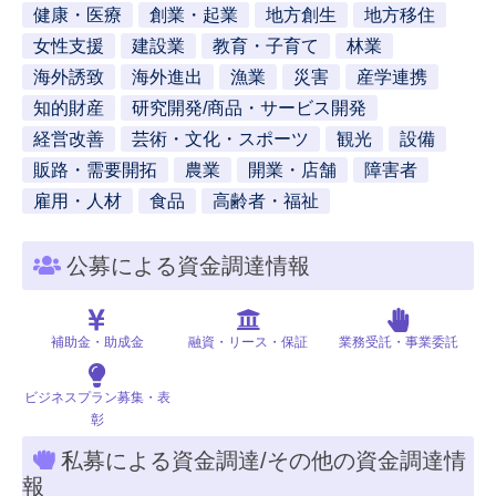
健康・医療
創業・起業
地方創生
地方移住
女性支援
建設業
教育・子育て
林業
海外誘致
海外進出
漁業
災害
産学連携
知的財産
研究開発/商品・サービス開発
経営改善
芸術・文化・スポーツ
観光
設備
販路・需要開拓
農業
開業・店舗
障害者
雇用・人材
食品
高齢者・福祉
公募による資金調達情報
補助金・助成金
融資・リース・保証
業務受託・事業委託
ビジネスプラン募集・表
彰
私募による資金調達/その他の資金調達情
報