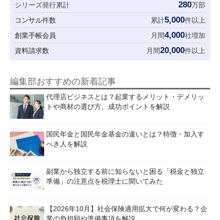
280
シリーズ発行累計
万部
5,000
コンサル件数
累計
件以上
4,000
創業手帳会員
月間
社増加
20,000
資料請求数
月間
件以上
編集部おすすめの新着記事
代理店ビジネスとは？起業するメリット・デメリッ
トや商材の選び方、成功ポイントを解説
国民年金と国民年金基金の違いとは？特徴・加入す
べき人を解説
副業から独立する前に知らないと困る「税金と独立
準備」の注意点を税理士に聞いてみた
【2026年10月】社会保険適用拡大で何が変わる？企
業の負担額や準備事項を解説