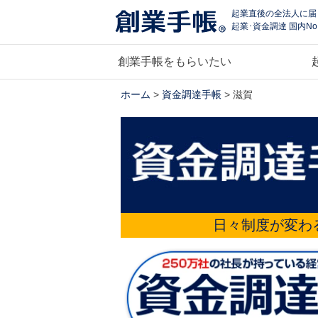
起業直後の全法人に届
起業･資金調達 国内No
創業手帳をもらいたい
ホーム
>
資金調達手帳
> 滋賀
日々制度が変わ