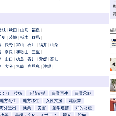
編
宮城
秋田
山形
福島
千葉
茨城
栃木
群馬
潟
長野
富山
石川
福井
山梨
賀
奈良
和歌山
三重
島
山口
徳島
香川
愛媛
高知
本
大分
宮崎
鹿児島
沖縄
づくり・技術
下請支援
事業再生
事業承継
地方創生
地方移住
女性支援
建設業
海外進出
漁業
災害
産学連携
知的財産
営改善
芸術・文化・スポーツ
観光
設備