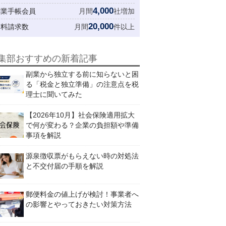
4,000
創業手帳会員
月間
社増加
20,000
資料請求数
月間
件以上
集部おすすめの新着記事
副業から独立する前に知らないと困
る「税金と独立準備」の注意点を税
理士に聞いてみた
【2026年10月】社会保険適用拡大
で何が変わる？企業の負担額や準備
事項を解説
源泉徴収票がもらえない時の対処法
と不交付届の手順を解説
郵便料金の値上げが検討！事業者へ
の影響とやっておきたい対策方法