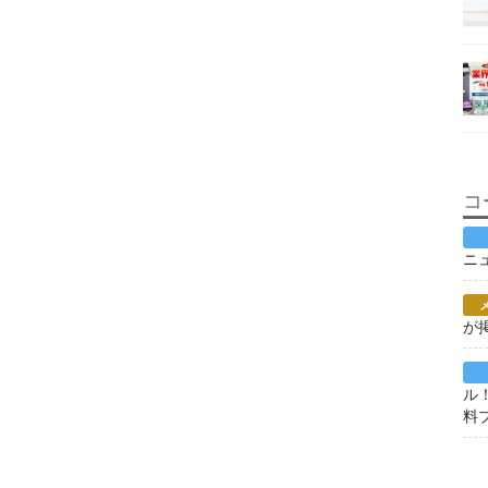
コ
ニ
が
ル
料