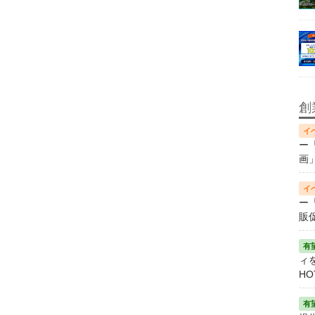
創
ー
画
ー
販
ィ
HO