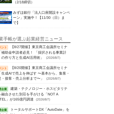
（2/18締切）
みずほ銀行「法人口座開設キャンペ
ーン」実施中！【11/30（日）ま
で】
業手帳が選ぶ起業経営ニュース
【8/27開催】東京商工会議所セミナ
「補助金申請者必見！ 「採択される事業計
」の作り方と生成AI活用術」
(2026/8/7)
【8/20開催】東京商工会議所セミナ
「生成AIで売上を伸ばす 〜基本から、集客・
促・接客・売上分析まで〜」
(2026/8/7)
建築・テクノロジー・ホスピタリテ
を融合させた別荘を手がける「NOT A
TEL」が165億円調達
(2026/8/7)
トータルサポートDX「AutoDate」を