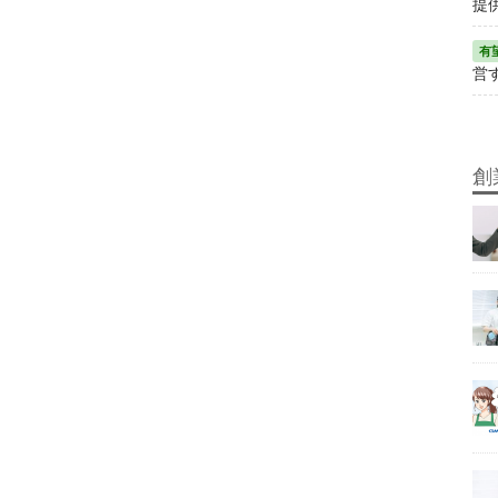
提
営
創