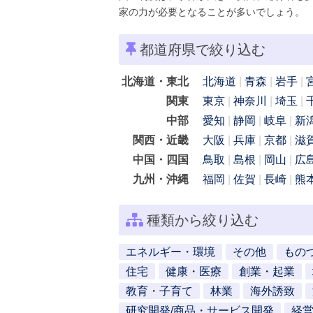
家の力が必要となることが多いでしょう。
都道府県で絞り込む
北海道・東北
北海道
青森
岩手
関東
東京
神奈川
埼玉
中部
愛知
静岡
岐阜
新
関西・近畿
大阪
兵庫
京都
滋
中国・四国
鳥取
島根
岡山
広
九州・沖縄
福岡
佐賀
長崎
熊
種類から絞り込む
エネルギー・環境
その他
もの
住宅
健康・医療
創業・起業
教育・子育て
林業
海外誘致
研究開発/商品・サービス開発
経