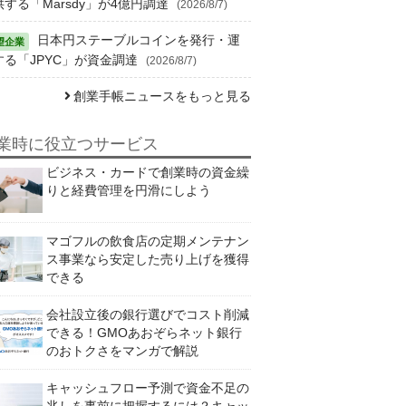
供する「Marsdy」が4億円調達
(2026/8/7)
日本円ステーブルコインを発行・運
する「JPYC」が資金調達
(2026/8/7)
創業手帳ニュースをもっと見る
業時に役立つサービス
ビジネス・カードで創業時の資金繰
りと経費管理を円滑にしよう
マゴフルの飲食店の定期メンテナン
ス事業なら安定した売り上げを獲得
できる
会社設立後の銀行選びでコスト削減
できる！GMOあおぞらネット銀行
のおトクさをマンガで解説
キャッシュフロー予測で資金不足の
兆しを事前に把握するには？キャッ