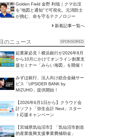
Golden Field 金野 利哉｜クマ出没
を”地図と通知”で可視化。元消防士
が挑む、命を守るテクノロジー
新着記事一覧へ
目のニュース
SPONSORED
起業家必見！横浜銀行が2026年8月
から10月にかけてオンライン創業支
援セミナー「みらい海図」を開催！
みずほ銀行、法人向け総合金融サー
ビス「UPSIDER BANK by
MIZUHO」提供開始！
【2026年6月1日から】クラウド会
計ソフト「弥生会計 Next」スター
ト応援キャンペーン
【宮城県気仙沼市】「気仙沼市創造
的産業復興支援事業費補助金」