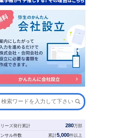
280
シリーズ発行累計
万部
5,000
コンサル件数
累計
件以上