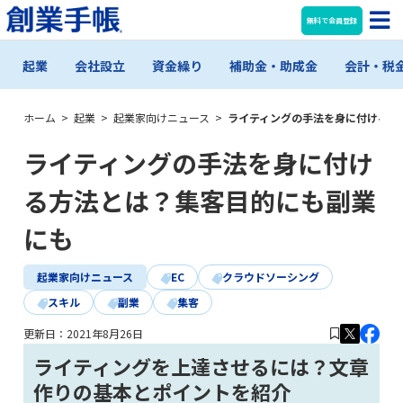
無料で会員登録
起業
会社設立
資金繰り
補助金・助成金
会計・税
ホーム
>
起業
>
起業家向けニュース
>
ライティングの手法を身に付ける方
ライティングの手法を身に付け
る方法とは？集客目的にも副業
にも
起業家向けニュース
EC
クラウドソーシング
スキル
副業
集客
更新日：
2021年8月26日
ライティングを上達させるには？文章
作りの基本とポイントを紹介