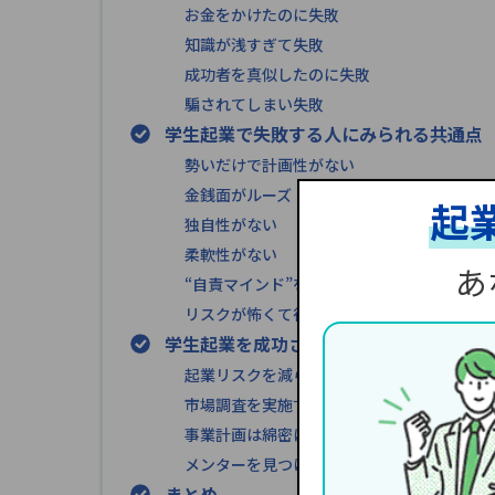
お金をかけたのに失敗
知識が浅すぎて失敗
成功者を真似したのに失敗
騙されてしまい失敗
学生起業で失敗する人にみられる共通点
勢いだけで計画性がない
金銭面がルーズ
起
独自性がない
柔軟性がない
あ
“自責マインド”を持っていない
リスクが怖くて行動できない
学生起業を成功させるためのコツ
起業リスクを減らしてスタートさせる
市場調査を実施する
事業計画は綿密に立てる
メンターを見つけて相談する
まとめ