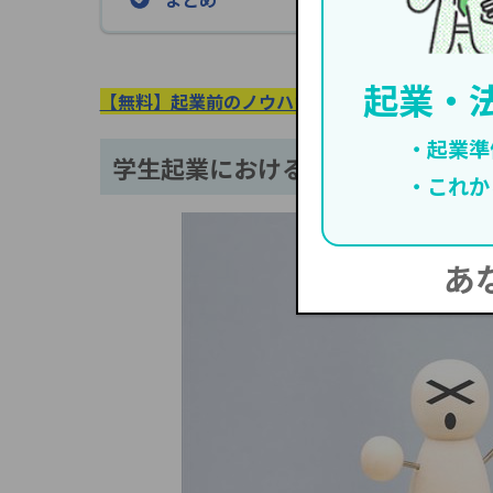
起業・
【無料】起業前のノウハウをまとめた『創業手帳
起業準
学生起業における6つの失敗事例
これか
あ