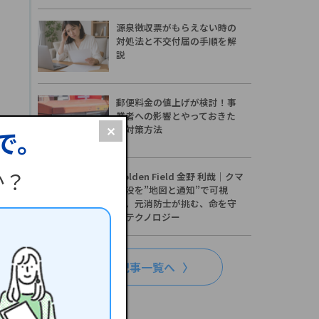
源泉徴収票がもらえない時の
対処法と不交付届の手順を解
説
郵便料金の値上げが検討！事
業者への影響とやっておきた
い対策方法
✕
で。
か？
Golden Field 金野 利哉｜クマ
出没を”地図と通知”で可視
化。元消防士が挑む、命を守
るテクノロジー
新着記事一覧へ