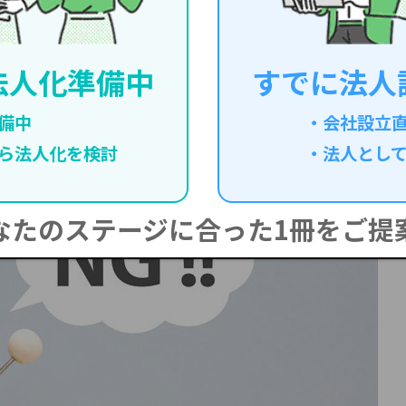
法人化準備中
すでに法人
0』をプレゼント
備中
会社設立
ら
法人化を検討
法人とし
なたのステージに合った
1冊をご提