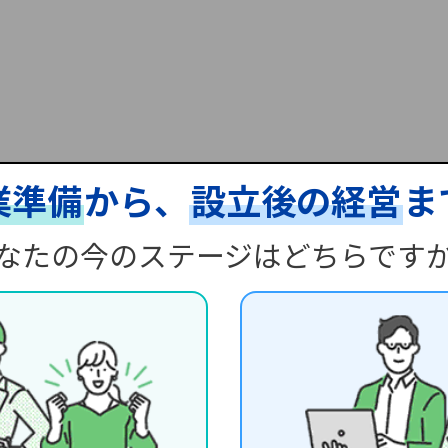
業準備
から、
設立後の経営
ま
なたの今のステージはどちらです