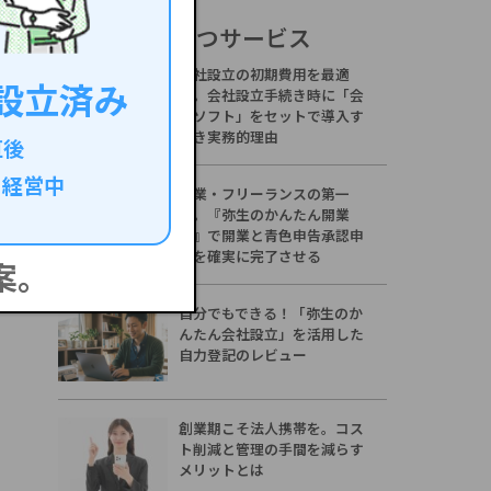
創業時に役立つサービス
会社設立の初期費用を最適
設立済み
化。会社設立手続き時に「会
計ソフト」をセットで導入す
べき実務的理由
直後
て
経営中
副業・フリーランスの第一
歩。『弥生のかんたん開業
届』で開業と青色申告承認申
請を確実に完了させる
案。
自分でもできる！「弥生のか
んたん会社設立」を活用した
自力登記のレビュー
創業期こそ法人携帯を。コス
ト削減と管理の手間を減らす
メリットとは