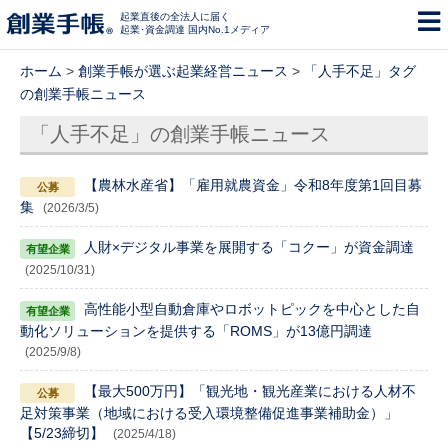
起業直後の全法人に届く
起業･資金調達 国内No.1メディア
ホーム
>
創業手帳が選ぶ起業経営ニュース
>
「人手不足」タグ
の創業手帳ニュース
「人手不足」の創業手帳ニュース
【農林水産省】「雇用就農資金」令和8年度第1回目募
集
(2026/3/5)
人財×デジタル事業を展開する「コクー」が資金調達
(2025/10/31)
高性能小型自動倉庫やロボットピックを中心とした自
動化ソリューションを提供する「ROMS」が13億円調達
(2025/9/8)
【最大500万円】「観光地・観光産業における人材不
足対策事業（地域における受入環境整備促進事業補助金）」
【5/23締切】
(2025/4/18)