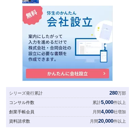
280
シリーズ発行累計
万部
5,000
コンサル件数
累計
件以上
4,000
創業手帳会員
月間
社増加
20,000
資料請求数
月間
件以上