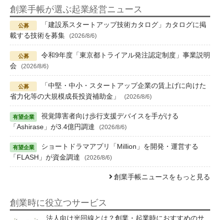
創業手帳が選ぶ起業経営ニュース
「建設系スタートアップ技術カタログ」カタログに掲
載する技術を募集
(2026/8/6)
令和9年度「東京都トライアル発注認定制度」事業説明
会
(2026/8/6)
「中堅・中小・スタートアップ企業の賃上げに向けた
省力化等の大規模成長投資補助金」
(2026/8/6)
視覚障害者向け歩行支援デバイスを手がける
「Ashirase」が3.4億円調達
(2026/8/6)
ショートドラマアプリ「Million」を開発・運営する
「FLASH」が資金調達
(2026/8/6)
創業手帳ニュースをもっと見る
創業時に役立つサービス
法人向け光回線とは？創業・起業時におすすめのサ