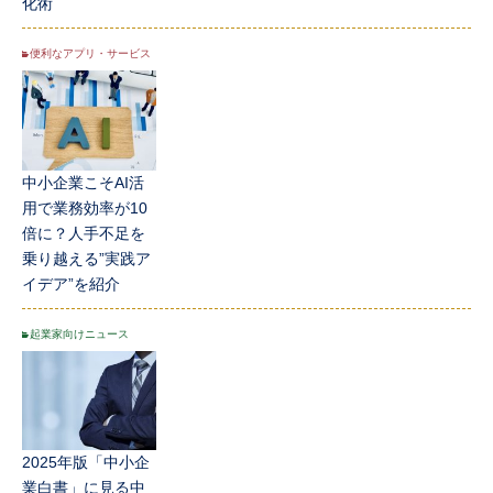
化術
便利なアプリ・サービス
中小企業こそAI活
用で業務効率が10
倍に？人手不足を
乗り越える”実践ア
イデア”を紹介
起業家向けニュース
2025年版「中小企
業白書」に見る中