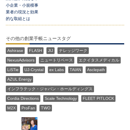
小企業・小規模事
業者の現況と効果
的な取組とは
その他の創業手帳ニュースタグ
Ashirase
FLASH
JIJ
ナレッジワーク
NexusAdvisors
ニュートリベース
エクイタスメディカル
LiSTie
UJ-Crystal
ex Labs
TAIAN
Asclepath
AZUL Energy
インフラテック・ジャパン・ホールディングス
Cordia Directions
Scale Technology
FLEET PITLOCK
M2X
ProFan
TWO