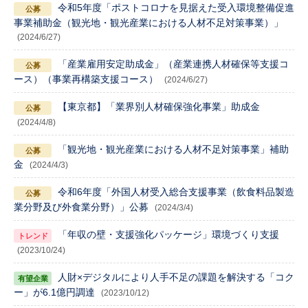
令和5年度「ポストコロナを見据えた受入環境整備促進
事業補助金（観光地・観光産業における人材不足対策事業）」
(2024/6/27)
「産業雇用安定助成金」（産業連携人材確保等支援コ
ース）（事業再構築支援コース）
(2024/6/27)
【東京都】「業界別人材確保強化事業」助成金
(2024/4/8)
「観光地・観光産業における人材不足対策事業」補助
金
(2024/4/3)
令和6年度「外国人材受入総合支援事業（飲食料品製造
業分野及び外食業分野）」公募
(2024/3/4)
「年収の壁・支援強化パッケージ」環境づくり支援
(2023/10/24)
人財×デジタルにより人手不足の課題を解決する「コク
ー」が6.1億円調達
(2023/10/12)