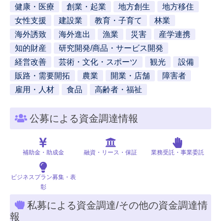
健康・医療
創業・起業
地方創生
地方移住
女性支援
建設業
教育・子育て
林業
海外誘致
海外進出
漁業
災害
産学連携
知的財産
研究開発/商品・サービス開発
経営改善
芸術・文化・スポーツ
観光
設備
販路・需要開拓
農業
開業・店舗
障害者
雇用・人材
食品
高齢者・福祉
公募による資金調達情報
補助金・助成金
融資・リース・保証
業務受託・事業委託
ビジネスプラン募集・表
彰
私募による資金調達/その他の資金調達情
報