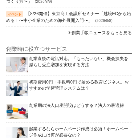
つくり方〜」
(2026/8/9)
【8/26開催】東京商工会議所セミナー「越境ECから始
める！〜中小企業のための海外展開入門〜」
(2026/8/8)
創業手帳ニュースをもっと見る
創業時に役立つサービス
創業直後の電話対応。「もったいない」機会損失を
減らし受注増加を実現する方法
初期費用0円・手数料0円で始める教育ビジネス。お
すすめの学習管理システムは？
創業期の法人口座開設はどうする？法人の最適解！
起業するならホームページ作成は必須！ホームペー
ジ作成には何が必要なの？