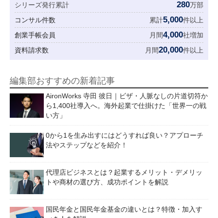
280
シリーズ発行累計
万部
5,000
コンサル件数
累計
件以上
4,000
創業手帳会員
月間
社増加
20,000
資料請求数
月間
件以上
編集部おすすめの新着記事
AironWorks 寺田 彼日｜ビザ・人脈なしの片道切符か
ら1,400社導入へ。海外起業で仕掛けた「世界一の戦
い方」
0から1を生み出すにはどうすれば良い？アプローチ
法やステップなどを紹介！
代理店ビジネスとは？起業するメリット・デメリッ
トや商材の選び方、成功ポイントを解説
国民年金と国民年金基金の違いとは？特徴・加入す