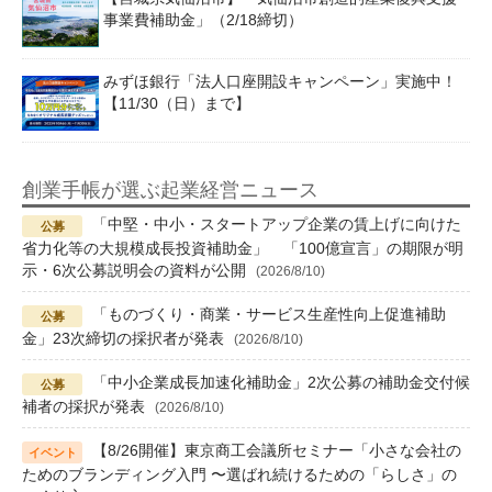
事業費補助金」（2/18締切）
みずほ銀行「法人口座開設キャンペーン」実施中！
【11/30（日）まで】
創業手帳が選ぶ起業経営ニュース
「中堅・中小・スタートアップ企業の賃上げに向けた
省力化等の大規模成長投資補助金」 「100億宣言」の期限が明
示・6次公募説明会の資料が公開
(2026/8/10)
「ものづくり・商業・サービス生産性向上促進補助
金」23次締切の採択者が発表
(2026/8/10)
「中小企業成長加速化補助金」2次公募の補助金交付候
補者の採択が発表
(2026/8/10)
【8/26開催】東京商工会議所セミナー「小さな会社の
ためのブランディング入門 〜選ばれ続けるための「らしさ」の