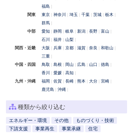
福島
関東
東京
神奈川
埼玉
千葉
茨城
栃木
群馬
中部
愛知
静岡
岐阜
新潟
長野
富山
石川
福井
山梨
関西・近畿
大阪
兵庫
京都
滋賀
奈良
和歌山
三重
中国・四国
鳥取
島根
岡山
広島
山口
徳島
香川
愛媛
高知
九州・沖縄
福岡
佐賀
長崎
熊本
大分
宮崎
鹿児島
沖縄
種類から絞り込む
エネルギー・環境
その他
ものづくり・技術
下請支援
事業再生
事業承継
住宅