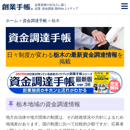
起業直後の全法人に届く
起業･資金調達 国内No.1メディア
ホーム
>
資金調達手帳
> 栃木
日々制度が変わる
栃木の最新資金調達情報
を
掲載
栃木地域の資金調達情報
地方自治体や地方団体の制度は、その財政状況や方針によるため
地域差があります。国の制度に比べて比較的少額ですが、応募者