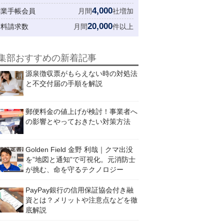
4,000
創業手帳会員
月間
社増加
20,000
資料請求数
月間
件以上
集部おすすめの新着記事
源泉徴収票がもらえない時の対処法
と不交付届の手順を解説
郵便料金の値上げが検討！事業者へ
の影響とやっておきたい対策方法
Golden Field 金野 利哉｜クマ出没
を”地図と通知”で可視化。元消防士
が挑む、命を守るテクノロジー
PayPay銀行の信用保証協会付き融
資とは？メリットや注意点などを徹
底解説