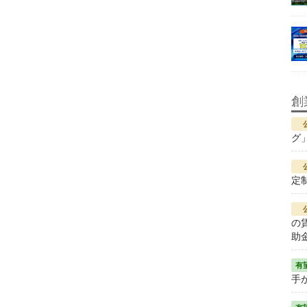
創
グ
定
の
助
手が