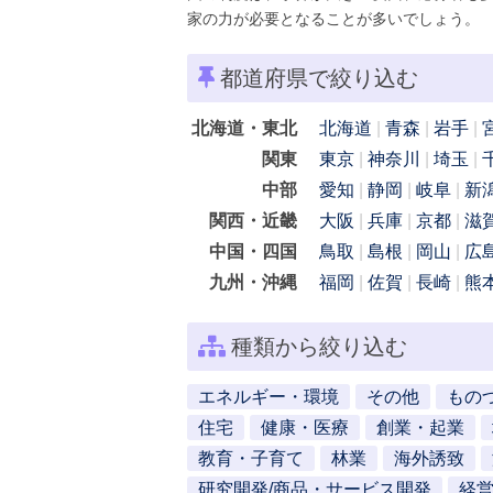
家の力が必要となることが多いでしょう。
都道府県で絞り込む
北海道・東北
北海道
青森
岩手
関東
東京
神奈川
埼玉
中部
愛知
静岡
岐阜
新
関西・近畿
大阪
兵庫
京都
滋
中国・四国
鳥取
島根
岡山
広
九州・沖縄
福岡
佐賀
長崎
熊
種類から絞り込む
エネルギー・環境
その他
もの
住宅
健康・医療
創業・起業
教育・子育て
林業
海外誘致
研究開発/商品・サービス開発
経