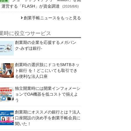
・運営する「FLASH」が資金調達
(2026/8/6)
創業手帳ニュースをもっと見る
業時に役立つサービス
創業期の企業を応援するメガバン
ク-みずほ銀行-
創業時の選択肢にドコモSMTBネッ
ト銀行 を！どこにいても取引でき
る便利な法人口座
独立開業時には開業インフォメーシ
ョンでOA機器を低コストで揃えよ
う
創業期にオススメの銀行とは？法人
口座開設の決め手を創業手帳会員に
聞いた！