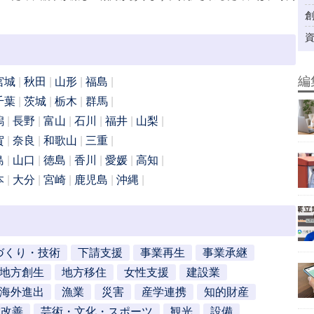
編
宮城
秋田
山形
福島
千葉
茨城
栃木
群馬
潟
長野
富山
石川
福井
山梨
賀
奈良
和歌山
三重
島
山口
徳島
香川
愛媛
高知
本
大分
宮崎
鹿児島
沖縄
づくり・技術
下請支援
事業再生
事業承継
地方創生
地方移住
女性支援
建設業
海外進出
漁業
災害
産学連携
知的財産
営改善
芸術・文化・スポーツ
観光
設備