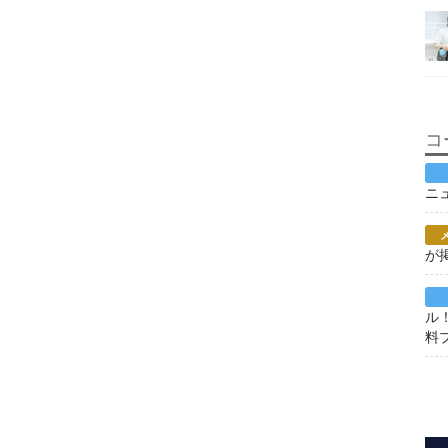
コ
ニ
が
ル
料