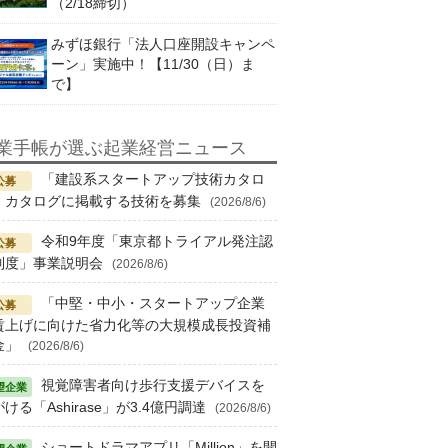
（2/18締切）
みずほ銀行「法人口座開設キャンペ
ーン」実施中！【11/30（日）ま
で】
業手帳が選ぶ起業経営ニュース
「建設系スタートアップ技術カタロ
」カタログに掲載する技術を募集
(2026/8/6)
令和9年度「東京都トライアル発注認
制度」事業説明会
(2026/8/6)
「中堅・中小・スタートアップ企業
賃上げに向けた省力化等の大規模成長投資補
金」
(2026/8/6)
視覚障害者向け歩行支援デバイスを
ける「Ashirase」が3.4億円調達
(2026/8/6)
ショートドラマアプリ「Million」を開