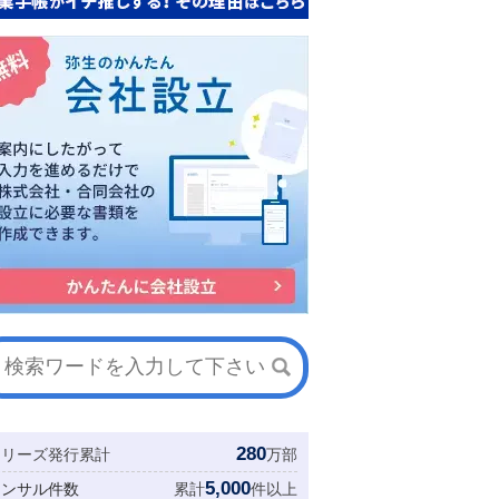
280
シリーズ発行累計
万部
5,000
コンサル件数
累計
件以上