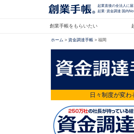
起業直後の全法人に届
起業･資金調達 国内No
創業手帳をもらいたい
ホーム
>
資金調達手帳
> 福岡
日々制度が変わ