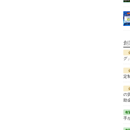
創
グ
定
の
助
手が