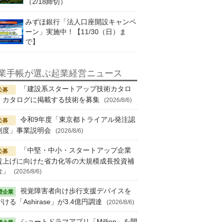
（2/18締切）
みずほ銀行「法人口座開設キャンペ
ーン」実施中！【11/30（日）ま
で】
業手帳が選ぶ起業経営ニュース
「建設系スタートアップ技術カタロ
」カタログに掲載する技術を募集
(2026/8/6)
令和9年度「東京都トライアル発注認
制度」事業説明会
(2026/8/6)
「中堅・中小・スタートアップ企業
賃上げに向けた省力化等の大規模成長投資補
金」
(2026/8/6)
視覚障害者向け歩行支援デバイスを
ける「Ashirase」が3.4億円調達
(2026/8/6)
ショートドラマアプリ「Million」を開