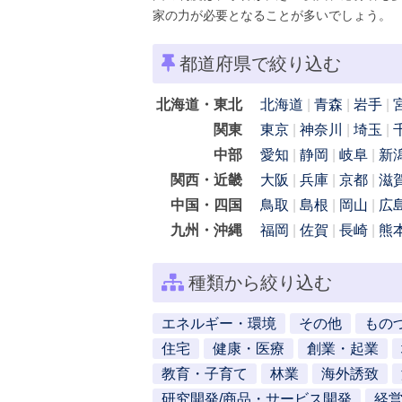
家の力が必要となることが多いでしょう。
都道府県で絞り込む
北海道・東北
北海道
青森
岩手
関東
東京
神奈川
埼玉
中部
愛知
静岡
岐阜
新
関西・近畿
大阪
兵庫
京都
滋
中国・四国
鳥取
島根
岡山
広
九州・沖縄
福岡
佐賀
長崎
熊
種類から絞り込む
エネルギー・環境
その他
もの
住宅
健康・医療
創業・起業
教育・子育て
林業
海外誘致
研究開発/商品・サービス開発
経