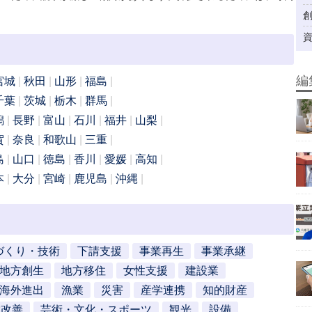
編
宮城
秋田
山形
福島
千葉
茨城
栃木
群馬
潟
長野
富山
石川
福井
山梨
賀
奈良
和歌山
三重
島
山口
徳島
香川
愛媛
高知
本
大分
宮崎
鹿児島
沖縄
づくり・技術
下請支援
事業再生
事業承継
地方創生
地方移住
女性支援
建設業
海外進出
漁業
災害
産学連携
知的財産
営改善
芸術・文化・スポーツ
観光
設備