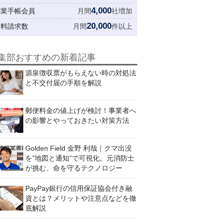
4,000
創業手帳会員
月間
社増加
20,000
資料請求数
月間
件以上
集部おすすめの新着記事
源泉徴収票がもらえない時の対処法
と不交付届の手順を解説
郵便料金の値上げが検討！事業者へ
の影響とやっておきたい対策方法
Golden Field 金野 利哉｜クマ出没
を”地図と通知”で可視化。元消防士
が挑む、命を守るテクノロジー
PayPay銀行の信用保証協会付き融
資とは？メリットや注意点などを徹
底解説