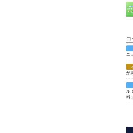
コ
ニ
が
ル
料