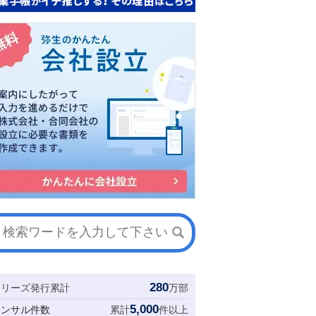
280
シリーズ発行累計
万部
5,000
コンサル件数
累計
件以上