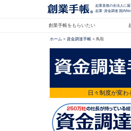
起業直後の全法人に届
起業･資金調達 国内No
創業手帳をもらいたい
ホーム
>
資金調達手帳
> 鳥取
日々制度が変わ