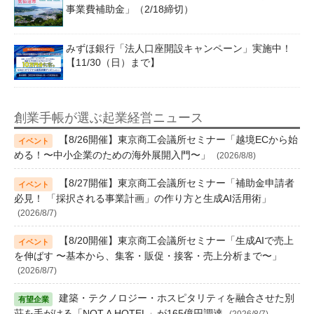
事業費補助金」（2/18締切）
みずほ銀行「法人口座開設キャンペーン」実施中！
【11/30（日）まで】
創業手帳が選ぶ起業経営ニュース
【8/26開催】東京商工会議所セミナー「越境ECから始
める！〜中小企業のための海外展開入門〜」
(2026/8/8)
【8/27開催】東京商工会議所セミナー「補助金申請者
必見！ 「採択される事業計画」の作り方と生成AI活用術」
(2026/8/7)
【8/20開催】東京商工会議所セミナー「生成AIで売上
を伸ばす 〜基本から、集客・販促・接客・売上分析まで〜」
(2026/8/7)
建築・テクノロジー・ホスピタリティを融合させた別
荘を手がける「NOT A HOTEL」が165億円調達
(2026/8/7)