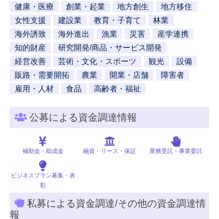
健康・医療
創業・起業
地方創生
地方移住
女性支援
建設業
教育・子育て
林業
海外誘致
海外進出
漁業
災害
産学連携
知的財産
研究開発/商品・サービス開発
経営改善
芸術・文化・スポーツ
観光
設備
販路・需要開拓
農業
開業・店舗
障害者
雇用・人材
食品
高齢者・福祉
公募による資金調達情報
補助金・助成金
融資・リース・保証
業務受託・事業委託
ビジネスプラン募集・表
彰
私募による資金調達/その他の資金調達情
報