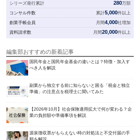
280
シリーズ発行累計
万部
5,000
コンサル件数
累計
件以上
4,000
創業手帳会員
月間
社増加
20,000
資料請求数
月間
件以上
編集部おすすめの新着記事
国民年金と国民年金基金の違いとは？特徴・加入す
べき人を解説
副業から独立する前に知らないと困る「税金と独立
準備」の注意点を税理士に聞いてみた
【2026年10月】社会保険適用拡大で何が変わる？企
業の負担額や準備事項を解説
源泉徴収票がもらえない時の対処法と不交付届の手
順を解説