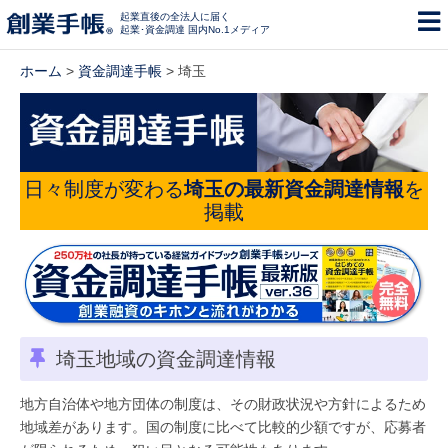
起業直後の全法人に届く
起業･資金調達 国内No.1メディア
ホーム
>
資金調達手帳
> 埼玉
日々制度が変わる
埼玉の最新資金調達情報
を
掲載
埼玉地域の資金調達情報
地方自治体や地方団体の制度は、その財政状況や方針によるため
地域差があります。国の制度に比べて比較的少額ですが、応募者