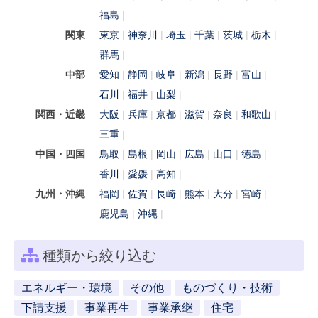
福島
関東
東京
神奈川
埼玉
千葉
茨城
栃木
群馬
中部
愛知
静岡
岐阜
新潟
長野
富山
石川
福井
山梨
関西・近畿
大阪
兵庫
京都
滋賀
奈良
和歌山
三重
中国・四国
鳥取
島根
岡山
広島
山口
徳島
香川
愛媛
高知
九州・沖縄
福岡
佐賀
長崎
熊本
大分
宮崎
鹿児島
沖縄
種類から絞り込む
エネルギー・環境
その他
ものづくり・技術
下請支援
事業再生
事業承継
住宅