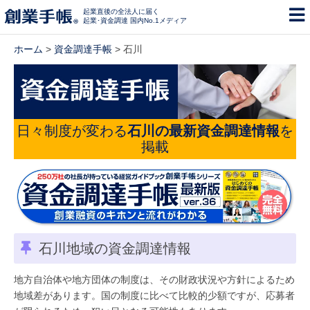
起業直後の全法人に届く
起業･資金調達 国内No.1メディア
ホーム
>
資金調達手帳
> 石川
日々制度が変わる
石川の最新資金調達情報
を
掲載
石川地域の資金調達情報
地方自治体や地方団体の制度は、その財政状況や方針によるため
地域差があります。国の制度に比べて比較的少額ですが、応募者