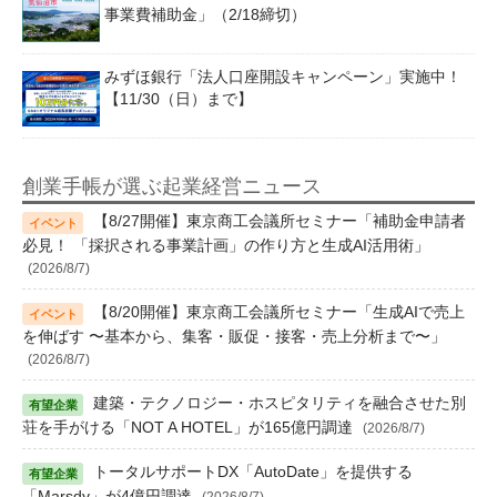
事業費補助金」（2/18締切）
みずほ銀行「法人口座開設キャンペーン」実施中！
【11/30（日）まで】
創業手帳が選ぶ起業経営ニュース
【8/27開催】東京商工会議所セミナー「補助金申請者
必見！ 「採択される事業計画」の作り方と生成AI活用術」
(2026/8/7)
【8/20開催】東京商工会議所セミナー「生成AIで売上
を伸ばす 〜基本から、集客・販促・接客・売上分析まで〜」
(2026/8/7)
建築・テクノロジー・ホスピタリティを融合させた別
荘を手がける「NOT A HOTEL」が165億円調達
(2026/8/7)
トータルサポートDX「AutoDate」を提供する
「Marsdy」が4億円調達
(2026/8/7)