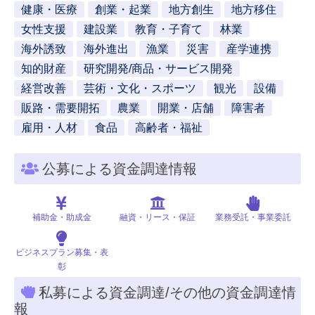
健康・医療
創業・起業
地方創生
地方移住
女性支援
建設業
教育・子育て
林業
海外誘致
海外進出
漁業
災害
産学連携
知的財産
研究開発/商品・サービス開発
経営改善
芸術・文化・スポーツ
観光
設備
販路・需要開拓
農業
開業・店舗
障害者
雇用・人材
食品
高齢者・福祉
公募による資金調達情報
補助金・助成金
融資・リース・保証
業務受託・事業委託
ビジネスプラン募集・表
彰
私募による資金調達/その他の資金調達情
報