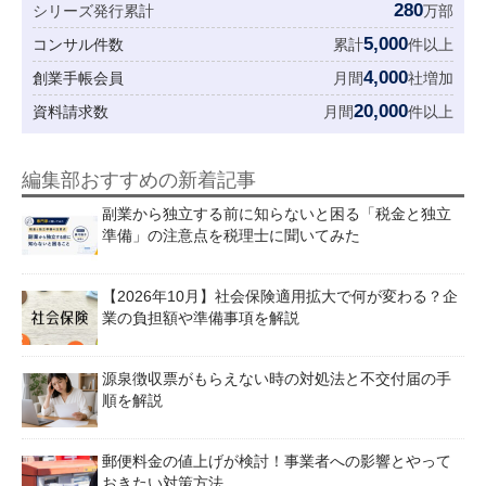
280
シリーズ発行累計
万部
5,000
コンサル件数
累計
件以上
4,000
創業手帳会員
月間
社増加
20,000
資料請求数
月間
件以上
編集部おすすめの新着記事
副業から独立する前に知らないと困る「税金と独立
準備」の注意点を税理士に聞いてみた
【2026年10月】社会保険適用拡大で何が変わる？企
業の負担額や準備事項を解説
源泉徴収票がもらえない時の対処法と不交付届の手
順を解説
郵便料金の値上げが検討！事業者への影響とやって
おきたい対策方法