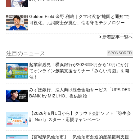
Golden Field 金野 利哉｜クマ出没を”地図と通知”で
可視化。元消防士が挑む、命を守るテクノロジー
新着記事一覧へ
注目のニュース
SPONSORED
起業家必見！横浜銀行が2026年8月から10月にかけ
てオンライン創業支援セミナー「みらい海図」を開
催！
みずほ銀行、法人向け総合金融サービス「UPSIDER
BANK by MIZUHO」提供開始！
【2026年6月1日から】クラウド会計ソフト「弥生会
計 Next」スタート応援キャンペーン
【宮城県気仙沼市】「気仙沼市創造的産業復興支援