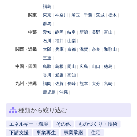
福島
関東
東京
神奈川
埼玉
千葉
茨城
栃木
群馬
中部
愛知
静岡
岐阜
新潟
長野
富山
石川
福井
山梨
関西・近畿
大阪
兵庫
京都
滋賀
奈良
和歌山
三重
中国・四国
鳥取
島根
岡山
広島
山口
徳島
香川
愛媛
高知
九州・沖縄
福岡
佐賀
長崎
熊本
大分
宮崎
鹿児島
沖縄
種類から絞り込む
エネルギー・環境
その他
ものづくり・技術
下請支援
事業再生
事業承継
住宅