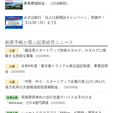
事業費補助金」（2/18締切）
みずほ銀行「法人口座開設キャンペーン」実施中！
【11/30（日）まで】
創業手帳が選ぶ起業経営ニュース
「建設系スタートアップ技術カタログ」カタログに掲
載する技術を募集
(2026/8/6)
令和9年度「東京都トライアル発注認定制度」事業説明
会
(2026/8/6)
「中堅・中小・スタートアップ企業の賃上げに向けた
省力化等の大規模成長投資補助金」
(2026/8/6)
視覚障害者向け歩行支援デバイスを手がける
「Ashirase」が3.4億円調達
(2026/8/6)
ショートドラマアプリ「Million」を開発・運営する