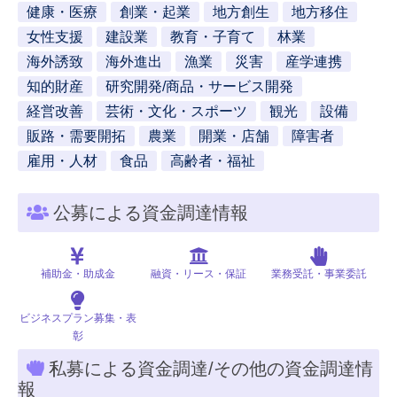
健康・医療
創業・起業
地方創生
地方移住
女性支援
建設業
教育・子育て
林業
海外誘致
海外進出
漁業
災害
産学連携
知的財産
研究開発/商品・サービス開発
経営改善
芸術・文化・スポーツ
観光
設備
販路・需要開拓
農業
開業・店舗
障害者
雇用・人材
食品
高齢者・福祉
公募による資金調達情報
補助金・助成金
融資・リース・保証
業務受託・事業委託
ビジネスプラン募集・表
彰
私募による資金調達/その他の資金調達情
報