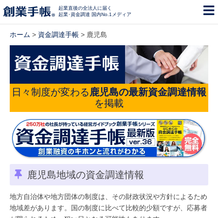
起業直後の全法人に届く
起業･資金調達 国内No.1メディア
ホーム
>
資金調達手帳
> 鹿児島
日々制度が変わる
鹿児島の最新資金調達情報
を掲載
鹿児島地域の資金調達情報
地方自治体や地方団体の制度は、その財政状況や方針によるため
地域差があります。国の制度に比べて比較的少額ですが、応募者