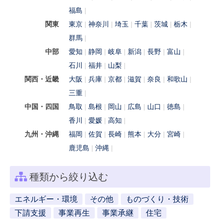
福島
関東
東京
神奈川
埼玉
千葉
茨城
栃木
群馬
中部
愛知
静岡
岐阜
新潟
長野
富山
石川
福井
山梨
関西・近畿
大阪
兵庫
京都
滋賀
奈良
和歌山
三重
中国・四国
鳥取
島根
岡山
広島
山口
徳島
香川
愛媛
高知
九州・沖縄
福岡
佐賀
長崎
熊本
大分
宮崎
鹿児島
沖縄
種類から絞り込む
エネルギー・環境
その他
ものづくり・技術
下請支援
事業再生
事業承継
住宅