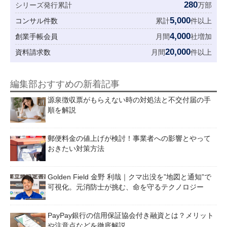
280
シリーズ発行累計
万部
5,000
コンサル件数
累計
件以上
4,000
創業手帳会員
月間
社増加
20,000
資料請求数
月間
件以上
編集部おすすめの新着記事
源泉徴収票がもらえない時の対処法と不交付届の手
順を解説
郵便料金の値上げが検討！事業者への影響とやって
おきたい対策方法
Golden Field 金野 利哉｜クマ出没を”地図と通知”で
可視化。元消防士が挑む、命を守るテクノロジー
PayPay銀行の信用保証協会付き融資とは？メリット
や注意点などを徹底解説