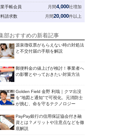
4,000
創業手帳会員
月間
社増加
20,000
資料請求数
月間
件以上
集部おすすめの新着記事
源泉徴収票がもらえない時の対処法
と不交付届の手順を解説
郵便料金の値上げが検討！事業者へ
の影響とやっておきたい対策方法
Golden Field 金野 利哉｜クマ出没
を”地図と通知”で可視化。元消防士
が挑む、命を守るテクノロジー
PayPay銀行の信用保証協会付き融
資とは？メリットや注意点などを徹
底解説