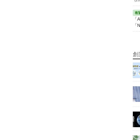
「A
「N
創