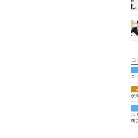
コ
ニ
が
ル
料