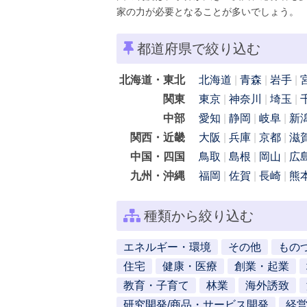
家の力が必要となることが多いでしょう。
都道府県で絞り込む
北海道・東北
北海道
青森
岩手
関東
東京
神奈川
埼玉
中部
愛知
静岡
岐阜
新
関西・近畿
大阪
兵庫
京都
滋
中国・四国
鳥取
島根
岡山
広
九州・沖縄
福岡
佐賀
長崎
熊
種類から絞り込む
エネルギー・環境
その他
もの
住宅
健康・医療
創業・起業
教育・子育て
林業
海外誘致
研究開発/商品・サービス開発
経