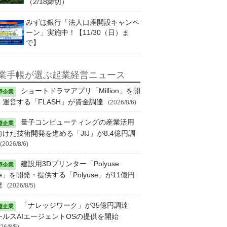
（2/18締切）
みずほ銀行「法人口座開設キャンペ
ーン」実施中！【11/30（日）ま
で】
業手帳が選ぶ起業経営ニュース
ショートドラマアプリ「Million」を開
・運営する「FLASH」が資金調達
(2026/8/6)
量子コンピューティングの産業活用
向けた技術開発を進める「JIJ」が8.4億円調
(2026/8/6)
建設用3Dプリンター「Polyuse
e」を開発・提供する「Polyuse」が11億円
達
(2026/8/5)
「ナレッジワーク」が35億円調達
ールスAIエージェントOSの提供を開始
26/8/5)