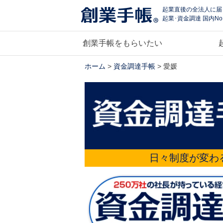
起業直後の全法人に届
起業･資金調達 国内No
創業手帳をもらいたい
ホーム
>
資金調達手帳
> 愛媛
日々制度が変わ