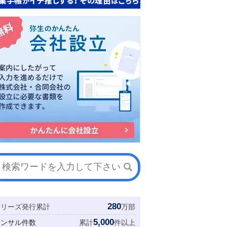
280
シリーズ発行累計
万部
5,000
コンサル件数
累計
件以上