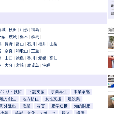
編
宮城
秋田
山形
福島
千葉
茨城
栃木
群馬
潟
長野
富山
石川
福井
山梨
賀
奈良
和歌山
三重
島
山口
徳島
香川
愛媛
高知
本
大分
宮崎
鹿児島
沖縄
づくり・技術
下請支援
事業再生
事業承継
地方創生
地方移住
女性支援
建設業
海外進出
漁業
災害
産学連携
知的財産
営改善
芸術・文化・スポーツ
観光
設備