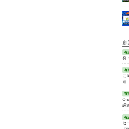
創
発
に
達
On
調
セ
(20