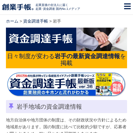
起業直後の全法人に届く
起業･資金調達 国内No.1メディア
ホーム
>
資金調達手帳
> 岩手
日々制度が変わる
岩手の最新資金調達情報
を
掲載
岩手地域の資金調達情報
地方自治体や地方団体の制度は、その財政状況や方針によるため
地域差があります。国の制度に比べて比較的少額ですが、応募者