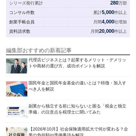
280
シリーズ発行累計
万部
5,000
コンサル件数
累計
件以上
4,000
創業手帳会員
月間
社増加
20,000
資料請求数
月間
件以上
編集部おすすめの新着記事
代理店ビジネスとは？起業するメリット・デメリッ
トや商材の選び方、成功ポイントを解説
国民年金と国民年金基金の違いとは？特徴・加入す
べき人を解説
副業から独立する前に知らないと困る「税金と独立
準備」の注意点を税理士に聞いてみた
【2026年10月】社会保険適用拡大で何が変わる？企
業の負担額や準備事項を解説