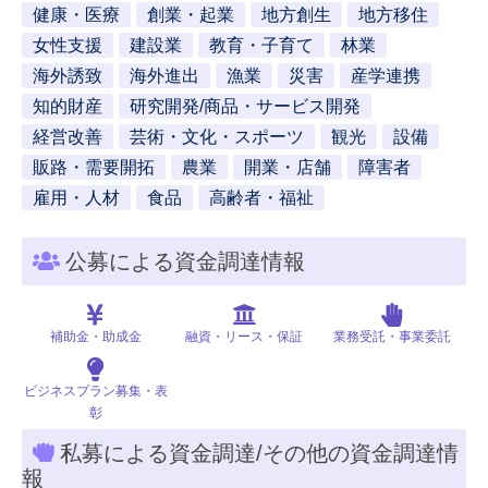
健康・医療
創業・起業
地方創生
地方移住
女性支援
建設業
教育・子育て
林業
海外誘致
海外進出
漁業
災害
産学連携
知的財産
研究開発/商品・サービス開発
経営改善
芸術・文化・スポーツ
観光
設備
販路・需要開拓
農業
開業・店舗
障害者
雇用・人材
食品
高齢者・福祉
公募による資金調達情報
補助金・助成金
融資・リース・保証
業務受託・事業委託
ビジネスプラン募集・表
彰
私募による資金調達/その他の資金調達情
報