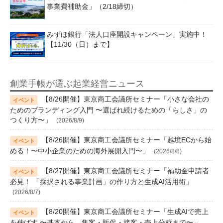
事業費補助金」（2/18締切）
みずほ銀行「法人口座開設キャンペーン」実施中！
【11/30（日）まで】
創業手帳が選ぶ起業経営ニュース
【8/26開催】東京商工会議所セミナー「小さな会社の
ためのブランディング入門 〜選ばれ続けるための「らしさ」の
つくり方〜」
(2026/8/9)
【8/26開催】東京商工会議所セミナー「越境ECから始
める！〜中小企業のための海外展開入門〜」
(2026/8/8)
【8/27開催】東京商工会議所セミナー「補助金申請者
必見！ 「採択される事業計画」の作り方と生成AI活用術」
(2026/8/7)
【8/20開催】東京商工会議所セミナー「生成AIで売上
を伸ばす 〜基本から、集客・販促・接客・売上分析まで〜」