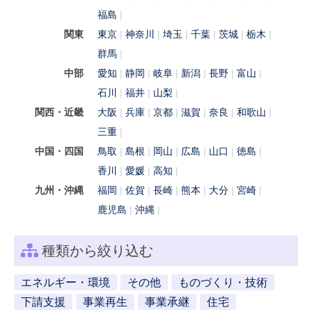
福島
関東
東京
神奈川
埼玉
千葉
茨城
栃木
群馬
中部
愛知
静岡
岐阜
新潟
長野
富山
石川
福井
山梨
関西・近畿
大阪
兵庫
京都
滋賀
奈良
和歌山
三重
中国・四国
鳥取
島根
岡山
広島
山口
徳島
香川
愛媛
高知
九州・沖縄
福岡
佐賀
長崎
熊本
大分
宮崎
鹿児島
沖縄
種類から絞り込む
エネルギー・環境
その他
ものづくり・技術
下請支援
事業再生
事業承継
住宅