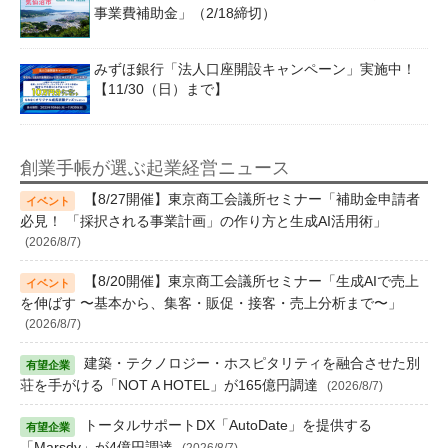
事業費補助金」（2/18締切）
みずほ銀行「法人口座開設キャンペーン」実施中！
【11/30（日）まで】
創業手帳が選ぶ起業経営ニュース
【8/27開催】東京商工会議所セミナー「補助金申請者
必見！ 「採択される事業計画」の作り方と生成AI活用術」
(2026/8/7)
【8/20開催】東京商工会議所セミナー「生成AIで売上
を伸ばす 〜基本から、集客・販促・接客・売上分析まで〜」
(2026/8/7)
建築・テクノロジー・ホスピタリティを融合させた別
荘を手がける「NOT A HOTEL」が165億円調達
(2026/8/7)
トータルサポートDX「AutoDate」を提供する
「Marsdy」が4億円調達
(2026/8/7)