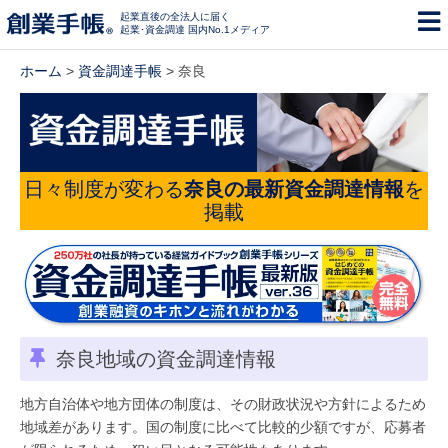
起業直後の全法人に届く
起業･資金調達 国内No.1メディア
ホーム
>
資金調達手帳
> 奈良
日々制度が変わる
奈良の最新資金調達情報
を
掲載
奈良地域の資金調達情報
地方自治体や地方団体の制度は、その財政状況や方針によるため
地域差があります。国の制度に比べて比較的少額ですが、応募者