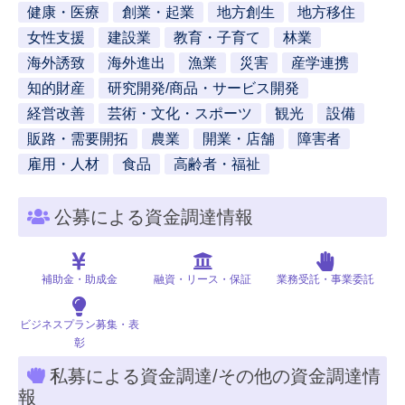
健康・医療
創業・起業
地方創生
地方移住
女性支援
建設業
教育・子育て
林業
海外誘致
海外進出
漁業
災害
産学連携
知的財産
研究開発/商品・サービス開発
経営改善
芸術・文化・スポーツ
観光
設備
販路・需要開拓
農業
開業・店舗
障害者
雇用・人材
食品
高齢者・福祉
公募による資金調達情報
補助金・助成金
融資・リース・保証
業務受託・事業委託
ビジネスプラン募集・表
彰
私募による資金調達/その他の資金調達情
報