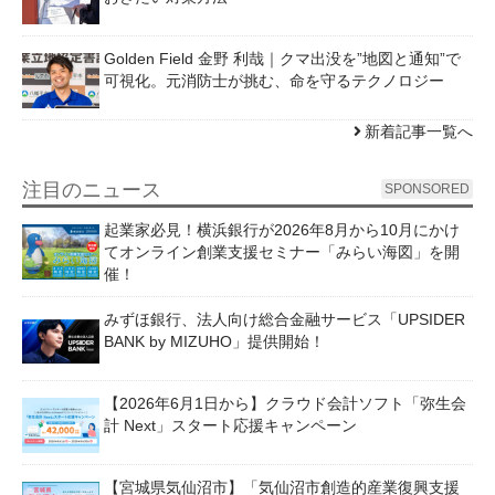
Golden Field 金野 利哉｜クマ出没を”地図と通知”で
可視化。元消防士が挑む、命を守るテクノロジー
新着記事一覧へ
注目のニュース
SPONSORED
起業家必見！横浜銀行が2026年8月から10月にかけ
てオンライン創業支援セミナー「みらい海図」を開
催！
みずほ銀行、法人向け総合金融サービス「UPSIDER
BANK by MIZUHO」提供開始！
【2026年6月1日から】クラウド会計ソフト「弥生会
計 Next」スタート応援キャンペーン
【宮城県気仙沼市】「気仙沼市創造的産業復興支援