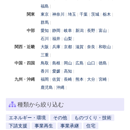
福島
関東
東京
神奈川
埼玉
千葉
茨城
栃木
群馬
中部
愛知
静岡
岐阜
新潟
長野
富山
石川
福井
山梨
関西・近畿
大阪
兵庫
京都
滋賀
奈良
和歌山
三重
中国・四国
鳥取
島根
岡山
広島
山口
徳島
香川
愛媛
高知
九州・沖縄
福岡
佐賀
長崎
熊本
大分
宮崎
鹿児島
沖縄
種類から絞り込む
エネルギー・環境
その他
ものづくり・技術
下請支援
事業再生
事業承継
住宅