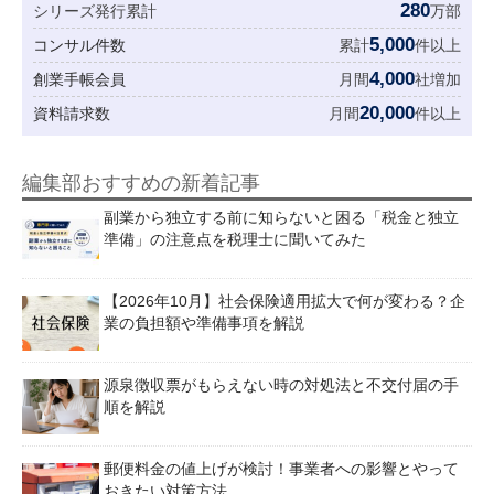
280
シリーズ発行累計
万部
5,000
コンサル件数
累計
件以上
4,000
創業手帳会員
月間
社増加
20,000
資料請求数
月間
件以上
編集部おすすめの新着記事
副業から独立する前に知らないと困る「税金と独立
準備」の注意点を税理士に聞いてみた
【2026年10月】社会保険適用拡大で何が変わる？企
業の負担額や準備事項を解説
源泉徴収票がもらえない時の対処法と不交付届の手
順を解説
郵便料金の値上げが検討！事業者への影響とやって
おきたい対策方法