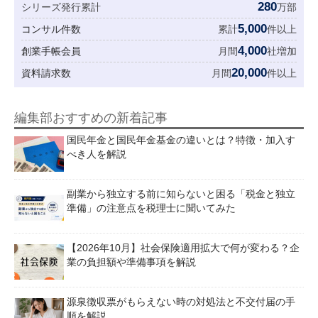
280
シリーズ発行累計
万部
5,000
コンサル件数
累計
件以上
4,000
創業手帳会員
月間
社増加
20,000
資料請求数
月間
件以上
編集部おすすめの新着記事
国民年金と国民年金基金の違いとは？特徴・加入す
べき人を解説
副業から独立する前に知らないと困る「税金と独立
準備」の注意点を税理士に聞いてみた
【2026年10月】社会保険適用拡大で何が変わる？企
業の負担額や準備事項を解説
源泉徴収票がもらえない時の対処法と不交付届の手
順を解説