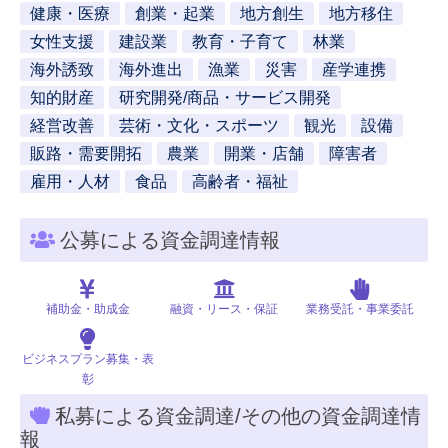
健康・医療
創業・起業
地方創生
地方移住
女性支援
建設業
教育・子育て
林業
海外誘致
海外進出
漁業
災害
産学連携
知的財産
研究開発/商品・サービス開発
経営改善
芸術・文化・スポーツ
観光
設備
販路・需要開拓
農業
開業・店舗
障害者
雇用・人材
食品
高齢者・福祉
公募による資金調達情報
補助金・助成金
融資・リース・保証
業務受託・事業委託
ビジネスプラン募集・表
彰
私募による資金調達/その他の資金調達情
報