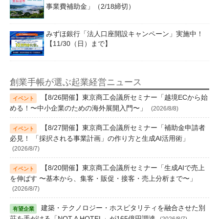
事業費補助金」（2/18締切）
みずほ銀行「法人口座開設キャンペーン」実施中！
【11/30（日）まで】
創業手帳が選ぶ起業経営ニュース
【8/26開催】東京商工会議所セミナー「越境ECから始
める！〜中小企業のための海外展開入門〜」
(2026/8/8)
【8/27開催】東京商工会議所セミナー「補助金申請者
必見！ 「採択される事業計画」の作り方と生成AI活用術」
(2026/8/7)
【8/20開催】東京商工会議所セミナー「生成AIで売上
を伸ばす 〜基本から、集客・販促・接客・売上分析まで〜」
(2026/8/7)
建築・テクノロジー・ホスピタリティを融合させた別
荘を手がける「NOT A HOTEL」が165億円調達
(2026/8/7)