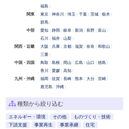
福島
関東
東京
神奈川
埼玉
千葉
茨城
栃木
群馬
中部
愛知
静岡
岐阜
新潟
長野
富山
石川
福井
山梨
関西・近畿
大阪
兵庫
京都
滋賀
奈良
和歌山
三重
中国・四国
鳥取
島根
岡山
広島
山口
徳島
香川
愛媛
高知
九州・沖縄
福岡
佐賀
長崎
熊本
大分
宮崎
鹿児島
沖縄
種類から絞り込む
エネルギー・環境
その他
ものづくり・技術
下請支援
事業再生
事業承継
住宅