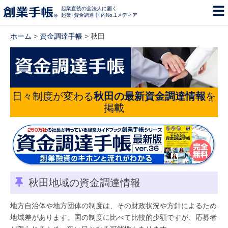
起業直後の全法人に届く
起業･資金調達 国内No.1メディア
ホーム
>
資金調達手帳
> 秋田
日々制度が変わる
秋田の最新資金調達情報
を
掲載
秋田地域の資金調達情報
地方自治体や地方団体の制度は、その財政状況や方針によるため
地域差があります。国の制度に比べて比較的少額ですが、応募者