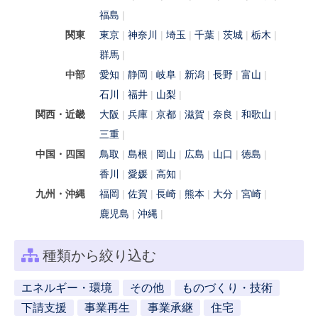
福島
関東
東京
神奈川
埼玉
千葉
茨城
栃木
群馬
中部
愛知
静岡
岐阜
新潟
長野
富山
石川
福井
山梨
関西・近畿
大阪
兵庫
京都
滋賀
奈良
和歌山
三重
中国・四国
鳥取
島根
岡山
広島
山口
徳島
香川
愛媛
高知
九州・沖縄
福岡
佐賀
長崎
熊本
大分
宮崎
鹿児島
沖縄
種類から絞り込む
エネルギー・環境
その他
ものづくり・技術
下請支援
事業再生
事業承継
住宅