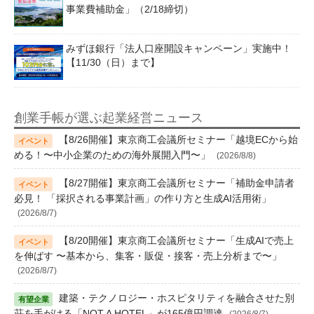
事業費補助金」（2/18締切）
みずほ銀行「法人口座開設キャンペーン」実施中！
【11/30（日）まで】
創業手帳が選ぶ起業経営ニュース
【8/26開催】東京商工会議所セミナー「越境ECから始
める！〜中小企業のための海外展開入門〜」
(2026/8/8)
【8/27開催】東京商工会議所セミナー「補助金申請者
必見！ 「採択される事業計画」の作り方と生成AI活用術」
(2026/8/7)
【8/20開催】東京商工会議所セミナー「生成AIで売上
を伸ばす 〜基本から、集客・販促・接客・売上分析まで〜」
(2026/8/7)
建築・テクノロジー・ホスピタリティを融合させた別
荘を手がける「NOT A HOTEL」が165億円調達
(2026/8/7)