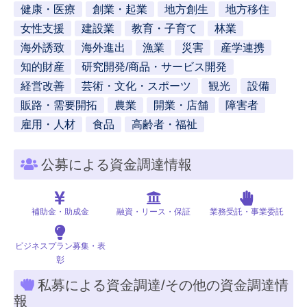
健康・医療
創業・起業
地方創生
地方移住
女性支援
建設業
教育・子育て
林業
海外誘致
海外進出
漁業
災害
産学連携
知的財産
研究開発/商品・サービス開発
経営改善
芸術・文化・スポーツ
観光
設備
販路・需要開拓
農業
開業・店舗
障害者
雇用・人材
食品
高齢者・福祉
公募による資金調達情報
補助金・助成金
融資・リース・保証
業務受託・事業委託
ビジネスプラン募集・表
彰
私募による資金調達/その他の資金調達情
報