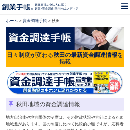
起業直後の全法人に届く
起業･資金調達 国内No.1メディア
ホーム
>
資金調達手帳
> 秋田
日々制度が変わる
秋田の最新資金調達情報
を
掲載
秋田地域の資金調達情報
地方自治体や地方団体の制度は、その財政状況や方針によるため
地域差があります。国の制度に比べて比較的少額ですが、応募者