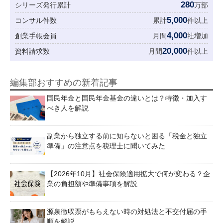
280
シリーズ発行累計
万部
5,000
コンサル件数
累計
件以上
4,000
創業手帳会員
月間
社増加
20,000
資料請求数
月間
件以上
編集部おすすめの新着記事
国民年金と国民年金基金の違いとは？特徴・加入す
べき人を解説
副業から独立する前に知らないと困る「税金と独立
準備」の注意点を税理士に聞いてみた
【2026年10月】社会保険適用拡大で何が変わる？企
業の負担額や準備事項を解説
源泉徴収票がもらえない時の対処法と不交付届の手
順を解説