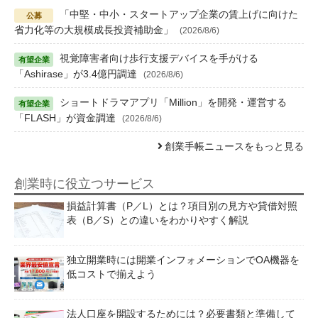
「中堅・中小・スタートアップ企業の賃上げに向けた
省力化等の大規模成長投資補助金」
(2026/8/6)
視覚障害者向け歩行支援デバイスを手がける
「Ashirase」が3.4億円調達
(2026/8/6)
ショートドラマアプリ「Million」を開発・運営する
「FLASH」が資金調達
(2026/8/6)
創業手帳ニュースをもっと見る
創業時に役立つサービス
損益計算書（P／L）とは？項目別の見方や貸借対照
表（B／S）との違いをわかりやすく解説
独立開業時には開業インフォメーションでOA機器を
低コストで揃えよう
法人口座を開設するためには？必要書類と準備して