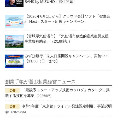
BANK by MIZUHO」提供開始！
【2026年6月1日から】クラウド会計ソフト「弥生会
計 Next」スタート応援キャンペーン
【宮城県気仙沼市】「気仙沼市創造的産業復興支援
事業費補助金」（2/18締切）
みずほ銀行「法人口座開設キャンペーン」実施中！
【11/30（日）まで】
創業手帳が選ぶ起業経営ニュース
「建設系スタートアップ技術カタログ」カタログに掲
載する技術を募集
(2026/8/6)
令和9年度「東京都トライアル発注認定制度」事業説明
会
(2026/8/6)