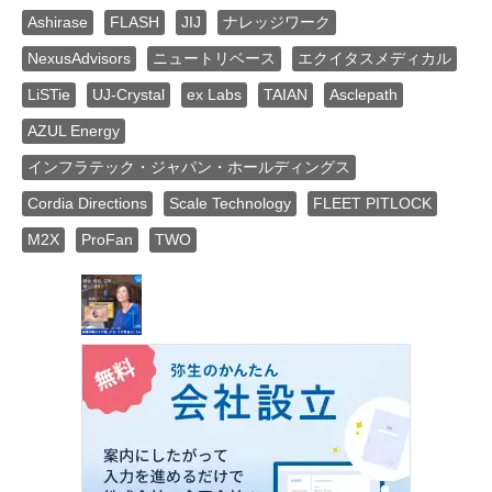
Ashirase
FLASH
JIJ
ナレッジワーク
NexusAdvisors
ニュートリベース
エクイタスメディカル
LiSTie
UJ-Crystal
ex Labs
TAIAN
Asclepath
AZUL Energy
インフラテック・ジャパン・ホールディングス
Cordia Directions
Scale Technology
FLEET PITLOCK
M2X
ProFan
TWO