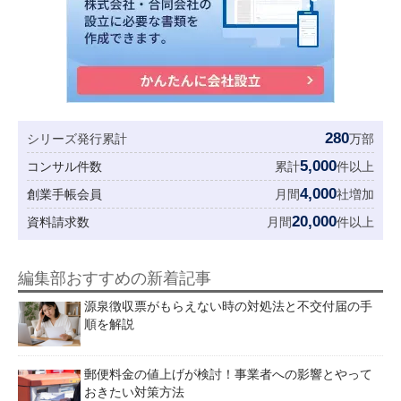
280
シリーズ発行累計
万部
5,000
コンサル件数
累計
件以上
4,000
創業手帳会員
月間
社増加
20,000
資料請求数
月間
件以上
編集部おすすめの新着記事
源泉徴収票がもらえない時の対処法と不交付届の手
順を解説
郵便料金の値上げが検討！事業者への影響とやって
おきたい対策方法