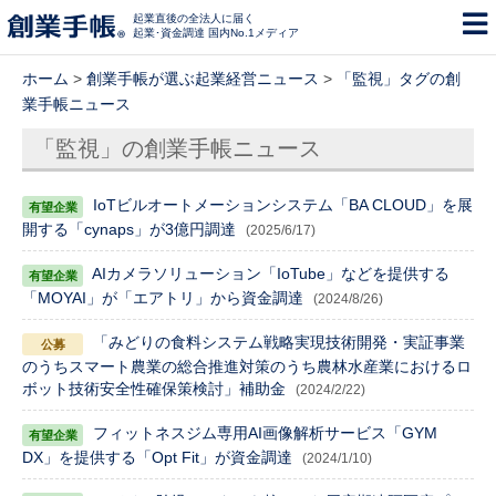
起業直後の全法人に届く
起業･資金調達 国内No.1メディア
ホーム
>
創業手帳が選ぶ起業経営ニュース
>
「監視」タグの創
業手帳ニュース
「監視」の創業手帳ニュース
IoTビルオートメーションシステム「BA CLOUD」を展
開する「cynaps」が3億円調達
(2025/6/17)
AIカメラソリューション「IoTube」などを提供する
「MOYAI」が「エアトリ」から資金調達
(2024/8/26)
「みどりの食料システム戦略実現技術開発・実証事業
のうちスマート農業の総合推進対策のうち農林水産業におけるロ
ボット技術安全性確保策検討」補助金
(2024/2/22)
フィットネスジム専用AI画像解析サービス「GYM
DX」を提供する「Opt Fit」が資金調達
(2024/1/10)