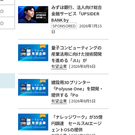
みずほ銀行、法人向け総合
☆
金融サービス「UPSIDER
BANK by
☆
SPONSORED
2026年7月15
日
量子コンピューティングの
産業活用に向けた技術開発
を進める「JIJ」が
有望企業
|
2026年8月6日
建設用3Dプリンター
「Polyuse One」を開発・
提供する「Po
有望企業
|
2026年8月5日
「ナレッジワーク」が35億
円調達 セールスAIエージ
ェントOSの提供