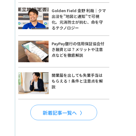
Golden Field 金野 利哉｜クマ
出没を”地図と通知”で可視
化。元消防士が挑む、命を守
るテクノロジー
PayPay銀行の信用保証協会付
き融資とは？メリットや注意
点などを徹底解説
開業届を出しても失業手当は
もらえる！条件と注意点を解
説
新着記事一覧へ