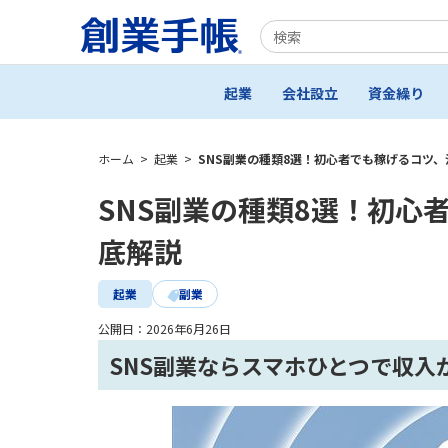
起業
会社設立
資金繰り
ホーム
>
起業
>
SNS副業の種類8選！初心者でも稼げるコツ
SNS副業の種類8選！初心
底解説
起業
副業
公開日：
2026年6月26日
SNS副業ならスマホひとつで収入