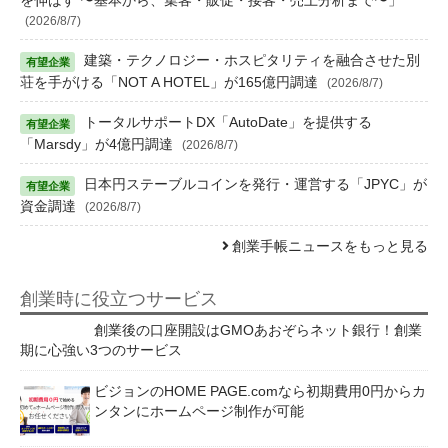
を伸ばす 〜基本から、集客・販促・接客・売上分析まで〜」
(2026/8/7)
建築・テクノロジー・ホスピタリティを融合させた別
荘を手がける「NOT A HOTEL」が165億円調達
(2026/8/7)
トータルサポートDX「AutoDate」を提供する
「Marsdy」が4億円調達
(2026/8/7)
日本円ステーブルコインを発行・運営する「JPYC」が
資金調達
(2026/8/7)
創業手帳ニュースをもっと見る
創業時に役立つサービス
創業後の口座開設はGMOあおぞらネット銀行！創業
期に心強い3つのサービス
ビジョンのHOME PAGE.comなら初期費用0円からカ
ンタンにホームページ制作が可能