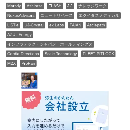
Marsdy
Ashirase
FLASH
JIJ
ナレッジワーク
NexusAdvisors
ニュートリベース
エクイタスメディカル
LiSTie
UJ-Crystal
ex Labs
TAIAN
Asclepath
AZUL Energy
インフラテック・ジャパン・ホールディングス
Cordia Directions
Scale Technology
FLEET PITLOCK
M2X
ProFan