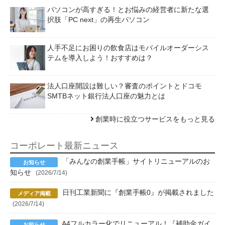
パソコンが高すぎる！とお悩みの経営者に新たな選
択肢「PC next」の再生パソコン
人手不足にお困りの飲食店はモバイルオーダーシス
テムを導入しよう！おすすめは？
法人口座開設は難しい？審査のポイントとドコモ
SMTBネット銀行法人口座の魅力とは
創業時に役立つサービスをもっと見る
コーポレート最新ニュース
「みんなの創業手帳」サイトリニューアルのお
知らせ
(2026/7/14)
日刊工業新聞に『創業手帳0』が掲載されました
(2026/7/14)
A4フルカラー化でリニューアル！『補助金ガイ