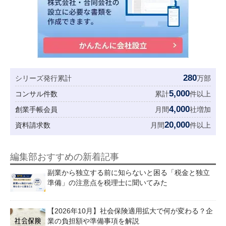
280
シリーズ発行累計
万部
5,000
コンサル件数
累計
件以上
4,000
創業手帳会員
月間
社増加
20,000
資料請求数
月間
件以上
編集部おすすめの新着記事
副業から独立する前に知らないと困る「税金と独立
準備」の注意点を税理士に聞いてみた
【2026年10月】社会保険適用拡大で何が変わる？企
業の負担額や準備事項を解説