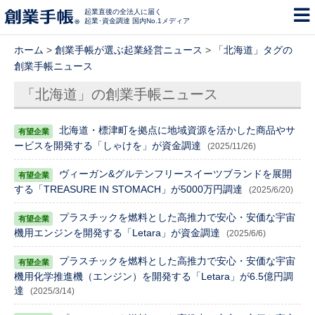
起業直後の全法人に届く
起業･資金調達 国内No.1メディア
ホーム
>
創業手帳が選ぶ起業経営ニュース
>
「北海道」タグの
創業手帳ニュース
「北海道」の創業手帳ニュース
北海道・標津町を拠点に地域資源を活かした商品やサ
ービスを開発する「しゃけを」が資金調達
(2025/11/26)
ヴィーガン&グルテンフリースイーツブランドを展開
する「TREASURE IN STOMACH」が5000万円調達
(2025/6/20)
プラスチックを燃料とした高推力で安心・安価な宇宙
機用エンジンを開発する「Letara」が資金調達
(2025/6/6)
プラスチックを燃料とした高推力で安心・安価な宇宙
機用化学推進機（エンジン）を開発する「Letara」が6.5億円調
達
(2025/3/14)