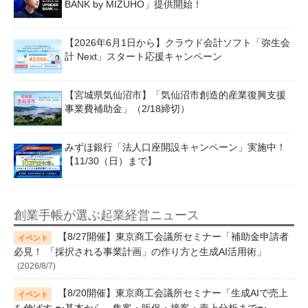
BANK by MIZUHO」提供開始！
【2026年6月1日から】クラウド会計ソフト「弥生会
計 Next」スタート応援キャンペーン
【宮城県気仙沼市】「気仙沼市創造的産業復興支援
事業費補助金」（2/18締切）
みずほ銀行「法人口座開設キャンペーン」実施中！
【11/30（日）まで】
創業手帳が選ぶ起業経営ニュース
【8/27開催】東京商工会議所セミナー「補助金申請者
必見！ 「採択される事業計画」の作り方と生成AI活用術」
(2026/8/7)
【8/20開催】東京商工会議所セミナー「生成AIで売上