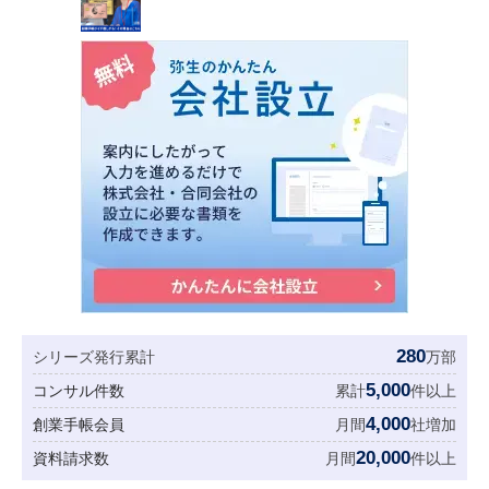
280
シリーズ発行累計
万部
5,000
コンサル件数
累計
件以上
4,000
創業手帳会員
月間
社増加
20,000
資料請求数
月間
件以上