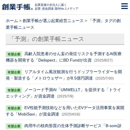
起業直後の全法人に届く
起業･資金調達 国内No.1メディア
ホーム
>
創業手帳が選ぶ起業経営ニュース
>
「予測」タグの創
業手帳ニュース
「予測」の創業手帳ニュース
高齢入院患者のせん妄の発症リスクを予測するAI医療
機器を開発する「Delispect」にBD Fundが出資
(2025/8/27)
リアルタイム風況観測を行うドップラーライダーを開
発・製造する「メトロウェザー」が8.5億円調達
(2025/7/30)
ノーコード予測AI「UMWELLT」を提供する「トライ
エッティング」が資金調達
(2025/7/9)
EV性能予測技術などを用いたEVデータ活用事業を展開
する「MobiSavi」が資金調達
(2025/4/16)
肉用牛の枝肉形質の生体予測診断サービス「B-som診