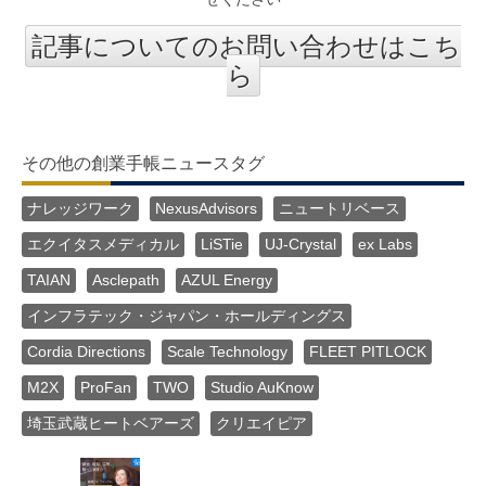
記事についてのお問い合わせはこち
ら
その他の創業手帳ニュースタグ
ナレッジワーク
NexusAdvisors
ニュートリベース
エクイタスメディカル
LiSTie
UJ-Crystal
ex Labs
TAIAN
Asclepath
AZUL Energy
インフラテック・ジャパン・ホールディングス
Cordia Directions
Scale Technology
FLEET PITLOCK
M2X
ProFan
TWO
Studio AuKnow
埼玉武蔵ヒートベアーズ
クリエイピア