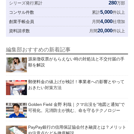
280
シリーズ発行累計
万部
5,000
コンサル件数
累計
件以上
4,000
創業手帳会員
月間
社増加
20,000
資料請求数
月間
件以上
編集部おすすめの新着記事
源泉徴収票がもらえない時の対処法と不交付届の手
順を解説
郵便料金の値上げが検討！事業者への影響とやって
おきたい対策方法
Golden Field 金野 利哉｜クマ出没を”地図と通知”で
可視化。元消防士が挑む、命を守るテクノロジー
PayPay銀行の信用保証協会付き融資とは？メリット
や注意点などを徹底解説