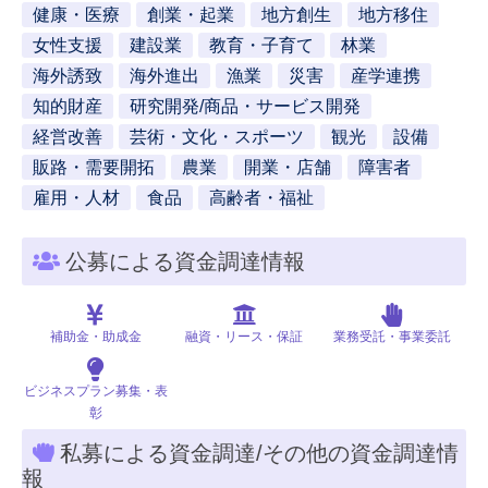
健康・医療
創業・起業
地方創生
地方移住
女性支援
建設業
教育・子育て
林業
海外誘致
海外進出
漁業
災害
産学連携
知的財産
研究開発/商品・サービス開発
経営改善
芸術・文化・スポーツ
観光
設備
販路・需要開拓
農業
開業・店舗
障害者
雇用・人材
食品
高齢者・福祉
公募による資金調達情報
補助金・助成金
融資・リース・保証
業務受託・事業委託
ビジネスプラン募集・表
彰
私募による資金調達/その他の資金調達情
報