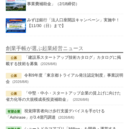
事業費補助金」（2/18締切）
みずほ銀行「法人口座開設キャンペーン」実施中！
【11/30（日）まで】
創業手帳が選ぶ起業経営ニュース
「建設系スタートアップ技術カタログ」カタログに掲
載する技術を募集
(2026/8/6)
令和9年度「東京都トライアル発注認定制度」事業説明
会
(2026/8/6)
「中堅・中小・スタートアップ企業の賃上げに向けた
省力化等の大規模成長投資補助金」
(2026/8/6)
視覚障害者向け歩行支援デバイスを手がける
「Ashirase」が3.4億円調達
(2026/8/6)
ショートドラマアプリ「Million」を開発・運営する