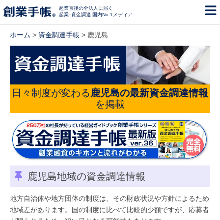
起業直後の全法人に届く
起業･資金調達 国内No.1メディア
ホーム
>
資金調達手帳
> 鹿児島
日々制度が変わる
鹿児島の最新資金調達情報
を掲載
鹿児島地域の資金調達情報
地方自治体や地方団体の制度は、その財政状況や方針によるため
地域差があります。国の制度に比べて比較的少額ですが、応募者