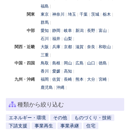
福島
関東
東京
神奈川
埼玉
千葉
茨城
栃木
群馬
中部
愛知
静岡
岐阜
新潟
長野
富山
石川
福井
山梨
関西・近畿
大阪
兵庫
京都
滋賀
奈良
和歌山
三重
中国・四国
鳥取
島根
岡山
広島
山口
徳島
香川
愛媛
高知
九州・沖縄
福岡
佐賀
長崎
熊本
大分
宮崎
鹿児島
沖縄
種類から絞り込む
エネルギー・環境
その他
ものづくり・技術
下請支援
事業再生
事業承継
住宅