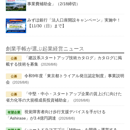
事業費補助金」（2/18締切）
みずほ銀行「法人口座開設キャンペーン」実施中！
【11/30（日）まで】
創業手帳が選ぶ起業経営ニュース
「建設系スタートアップ技術カタログ」カタログに掲
載する技術を募集
(2026/8/6)
令和9年度「東京都トライアル発注認定制度」事業説明
会
(2026/8/6)
「中堅・中小・スタートアップ企業の賃上げに向けた
省力化等の大規模成長投資補助金」
(2026/8/6)
視覚障害者向け歩行支援デバイスを手がける
「Ashirase」が3.4億円調達
(2026/8/6)
ショートドラマアプリ「Million」を開発・運営する