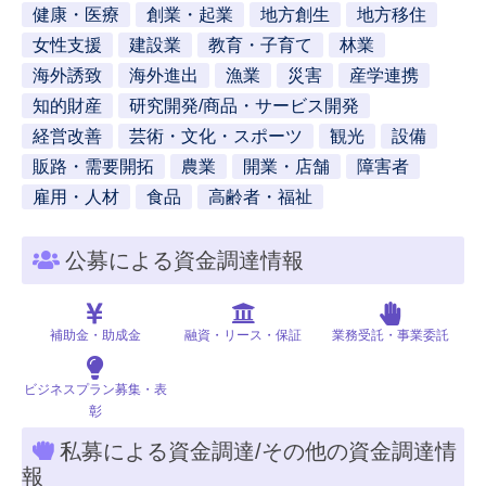
健康・医療
創業・起業
地方創生
地方移住
女性支援
建設業
教育・子育て
林業
海外誘致
海外進出
漁業
災害
産学連携
知的財産
研究開発/商品・サービス開発
経営改善
芸術・文化・スポーツ
観光
設備
販路・需要開拓
農業
開業・店舗
障害者
雇用・人材
食品
高齢者・福祉
公募による資金調達情報
補助金・助成金
融資・リース・保証
業務受託・事業委託
ビジネスプラン募集・表
彰
私募による資金調達/その他の資金調達情
報