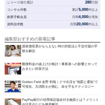
280
シリーズ発行累計
万部
5,000
コンサル件数
累計
件以上
4,000
創業手帳会員
月間
社増加
20,000
資料請求数
月間
件以上
編集部おすすめの新着記事
源泉徴収票がもらえない時の対処法と不交付届の手
順を解説
郵便料金の値上げが検討！事業者への影響とやって
おきたい対策方法
Golden Field 金野 利哉｜クマ出没を”地図と通知”で
可視化。元消防士が挑む、命を守るテクノロジー
PayPay銀行の信用保証協会付き融資とは？メリット
や注意点などを徹底解説