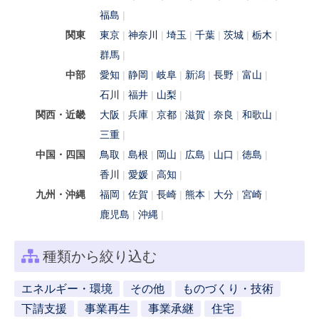
福島
関東
東京
神奈川
埼玉
千葉
茨城
栃木
群馬
中部
愛知
静岡
岐阜
新潟
長野
富山
石川
福井
山梨
関西・近畿
大阪
兵庫
京都
滋賀
奈良
和歌山
三重
中国・四国
鳥取
島根
岡山
広島
山口
徳島
香川
愛媛
高知
九州・沖縄
福岡
佐賀
長崎
熊本
大分
宮崎
鹿児島
沖縄
種類から絞り込む
エネルギー・環境
その他
ものづくり・技術
下請支援
事業再生
事業承継
住宅