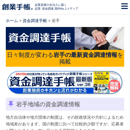
起業直後の全法人に届く
起業･資金調達 国内No.1メディア
ホーム
>
資金調達手帳
> 岩手
日々制度が変わる
岩手の最新資金調達情報
を
掲載
岩手地域の資金調達情報
地方自治体や地方団体の制度は、その財政状況や方針によるため
地域差があります。国の制度に比べて比較的少額ですが、応募者