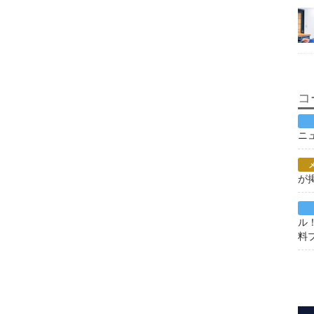
コ
ニ
が
ル
料