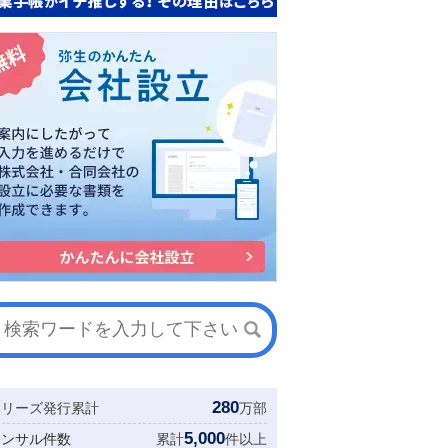
280
シリーズ発行累計
万部
5,000
コンサル件数
累計
件以上