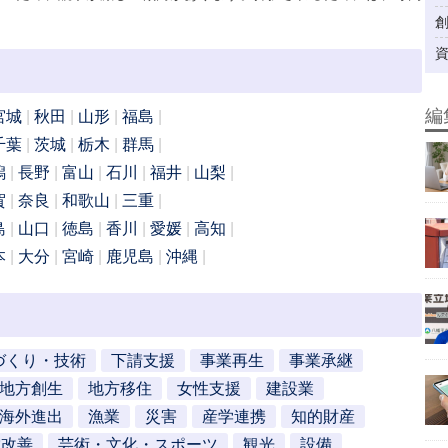
編
宮城
秋田
山形
福島
千葉
茨城
栃木
群馬
潟
長野
富山
石川
福井
山梨
賀
奈良
和歌山
三重
島
山口
徳島
香川
愛媛
高知
本
大分
宮崎
鹿児島
沖縄
づくり・技術
下請支援
事業再生
事業承継
地方創生
地方移住
女性支援
建設業
海外進出
漁業
災害
産学連携
知的財産
営改善
芸術・文化・スポーツ
観光
設備