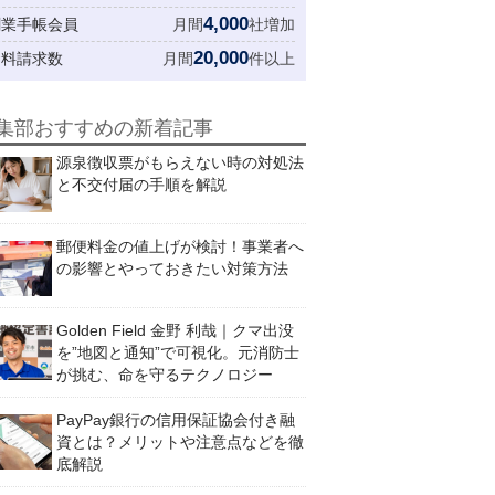
4,000
創業手帳会員
月間
社増加
20,000
資料請求数
月間
件以上
集部おすすめの新着記事
源泉徴収票がもらえない時の対処法
と不交付届の手順を解説
郵便料金の値上げが検討！事業者へ
の影響とやっておきたい対策方法
Golden Field 金野 利哉｜クマ出没
を”地図と通知”で可視化。元消防士
が挑む、命を守るテクノロジー
PayPay銀行の信用保証協会付き融
資とは？メリットや注意点などを徹
底解説