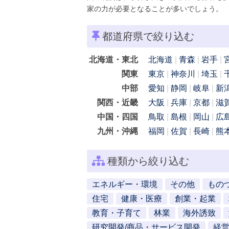
家の力が必要となることが多いでしょう。
都道府県で絞り込む
北海道・東北
北海道
青森
岩手
関東
東京
神奈川
埼玉
中部
愛知
静岡
岐阜
新
関西・近畿
大阪
兵庫
京都
滋
中国・四国
鳥取
島根
岡山
広
九州・沖縄
福岡
佐賀
長崎
熊
種類から絞り込む
エネルギー・環境
その他
もの
住宅
健康・医療
創業・起業
教育・子育て
林業
海外誘致
研究開発/商品・サービス開発
経