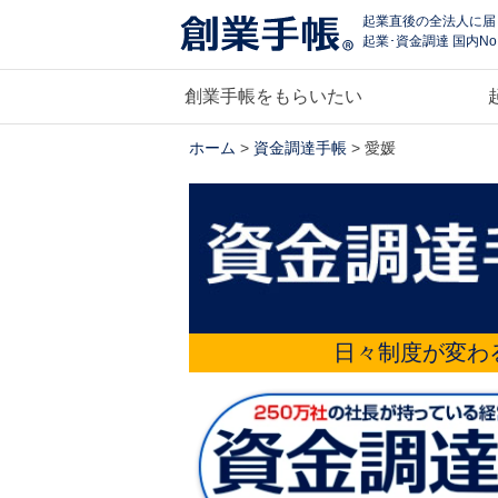
起業直後の全法人に届
起業･資金調達 国内No
創業手帳をもらいたい
ホーム
>
資金調達手帳
> 愛媛
日々制度が変わ