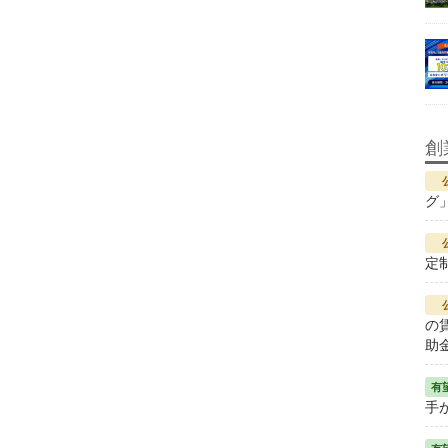
創
グ
定
の
助
手が