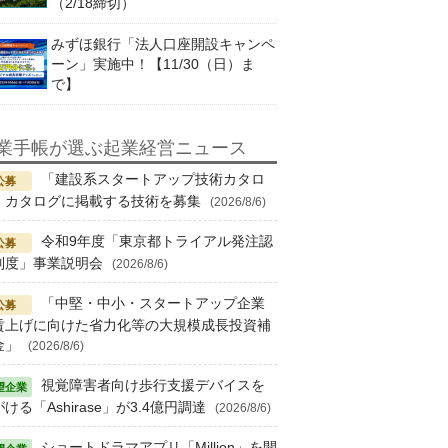
（2/18締切）
みずほ銀行「法人口座開設キャンペ
ーン」実施中！【11/30（日）ま
で】
業手帳が選ぶ起業経営ニュース
「建設系スタートアップ技術カタロ
」カタログに掲載する技術を募集
(2026/8/6)
令和9年度「東京都トライアル発注認
制度」事業説明会
(2026/8/6)
「中堅・中小・スタートアップ企業
賃上げに向けた省力化等の大規模成長投資補
金」
(2026/8/6)
視覚障害者向け歩行支援デバイスを
ける「Ashirase」が3.4億円調達
(2026/8/6)
ショートドラマアプリ「Million」を開