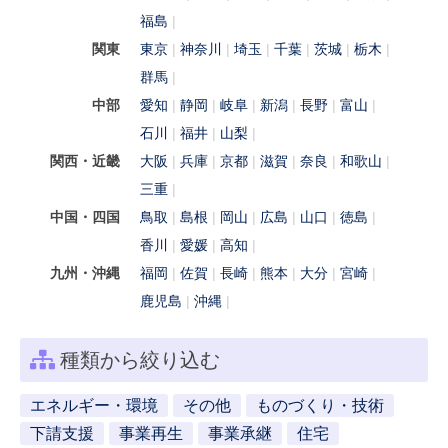
福島
関東
東京
神奈川
埼玉
千葉
茨城
栃木
群馬
中部
愛知
静岡
岐阜
新潟
長野
富山
石川
福井
山梨
関西・近畿
大阪
兵庫
京都
滋賀
奈良
和歌山
三重
中国・四国
鳥取
島根
岡山
広島
山口
徳島
香川
愛媛
高知
九州・沖縄
福岡
佐賀
長崎
熊本
大分
宮崎
鹿児島
沖縄
種類から絞り込む
エネルギー・環境
その他
ものづくり・技術
下請支援
事業再生
事業承継
住宅