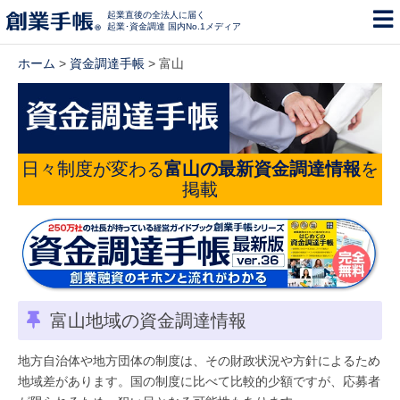
起業直後の全法人に届く
起業･資金調達 国内No.1メディア
ホーム
>
資金調達手帳
> 富山
日々制度が変わる
富山の最新資金調達情報
を
掲載
富山地域の資金調達情報
地方自治体や地方団体の制度は、その財政状況や方針によるため
地域差があります。国の制度に比べて比較的少額ですが、応募者