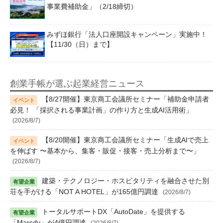
事業費補助金」（2/18締切）
みずほ銀行「法人口座開設キャンペーン」実施中！
【11/30（日）まで】
創業手帳が選ぶ起業経営ニュース
【8/27開催】東京商工会議所セミナー「補助金申請者
必見！ 「採択される事業計画」の作り方と生成AI活用術」
(2026/8/7)
【8/20開催】東京商工会議所セミナー「生成AIで売上
を伸ばす 〜基本から、集客・販促・接客・売上分析まで〜」
(2026/8/7)
建築・テクノロジー・ホスピタリティを融合させた別
荘を手がける「NOT A HOTEL」が165億円調達
(2026/8/7)
トータルサポートDX「AutoDate」を提供する
「Marsdy」が4億円調達
(2026/8/7)