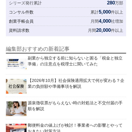
280
シリーズ発行累計
万部
5,000
コンサル件数
累計
件以上
4,000
創業手帳会員
月間
社増加
20,000
資料請求数
月間
件以上
編集部おすすめの新着記事
副業から独立する前に知らないと困る「税金と独立
準備」の注意点を税理士に聞いてみた
【2026年10月】社会保険適用拡大で何が変わる？企
業の負担額や準備事項を解説
源泉徴収票がもらえない時の対処法と不交付届の手
順を解説
郵便料金の値上げが検討！事業者への影響とやって
おきたい対策方法