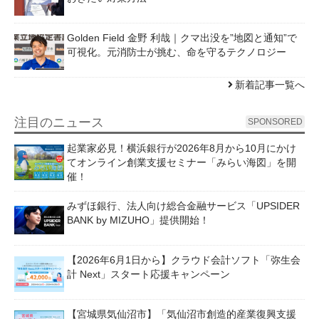
Golden Field 金野 利哉｜クマ出没を”地図と通知”で
可視化。元消防士が挑む、命を守るテクノロジー
新着記事一覧へ
注目のニュース
SPONSORED
起業家必見！横浜銀行が2026年8月から10月にかけ
てオンライン創業支援セミナー「みらい海図」を開
催！
みずほ銀行、法人向け総合金融サービス「UPSIDER
BANK by MIZUHO」提供開始！
【2026年6月1日から】クラウド会計ソフト「弥生会
計 Next」スタート応援キャンペーン
【宮城県気仙沼市】「気仙沼市創造的産業復興支援