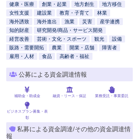
健康・医療
創業・起業
地方創生
地方移住
女性支援
建設業
教育・子育て
林業
海外誘致
海外進出
漁業
災害
産学連携
知的財産
研究開発/商品・サービス開発
経営改善
芸術・文化・スポーツ
観光
設備
販路・需要開拓
農業
開業・店舗
障害者
雇用・人材
食品
高齢者・福祉
公募による資金調達情報
補助金・助成金
融資・リース・保証
業務受託・事業委託
ビジネスプラン募集・表
彰
私募による資金調達/その他の資金調達情
報