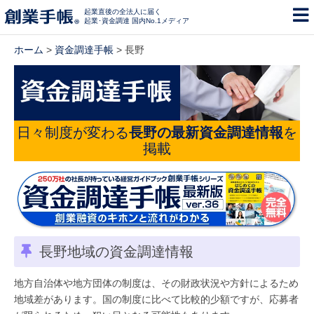
起業直後の全法人に届く
起業･資金調達 国内No.1メディア
ホーム
>
資金調達手帳
> 長野
日々制度が変わる
長野の最新資金調達情報
を
掲載
長野地域の資金調達情報
地方自治体や地方団体の制度は、その財政状況や方針によるため
地域差があります。国の制度に比べて比較的少額ですが、応募者