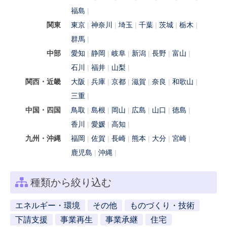
福島
関東
東京
神奈川
埼玉
千葉
茨城
栃木
群馬
中部
愛知
静岡
岐阜
新潟
長野
富山
石川
福井
山梨
関西・近畿
大阪
兵庫
京都
滋賀
奈良
和歌山
三重
中国・四国
鳥取
島根
岡山
広島
山口
徳島
香川
愛媛
高知
九州・沖縄
福岡
佐賀
長崎
熊本
大分
宮崎
鹿児島
沖縄
種類から絞り込む
エネルギー・環境
その他
ものづくり・技術
下請支援
事業再生
事業承継
住宅