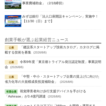
事業費補助金」（2/18締切）
みずほ銀行「法人口座開設キャンペーン」実施中！
【11/30（日）まで】
創業手帳が選ぶ起業経営ニュース
「建設系スタートアップ技術カタログ」カタログに掲
載する技術を募集
(2026/8/6)
令和9年度「東京都トライアル発注認定制度」事業説明
会
(2026/8/6)
「中堅・中小・スタートアップ企業の賃上げに向けた
省力化等の大規模成長投資補助金」
(2026/8/6)
視覚障害者向け歩行支援デバイスを手がける
「Ashirase」が3.4億円調達
(2026/8/6)
ショートドラマアプリ「Million」を開発・運営する