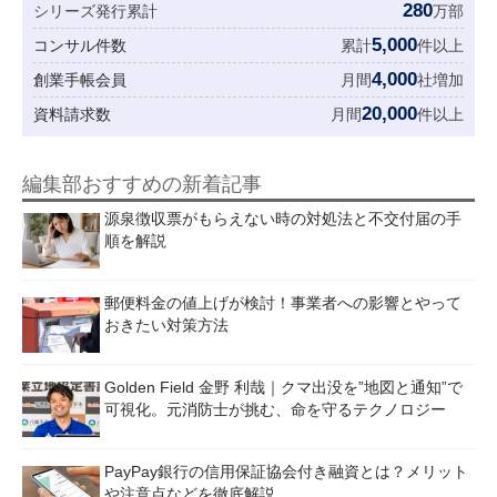
280
シリーズ発行累計
万部
5,000
コンサル件数
累計
件以上
4,000
創業手帳会員
月間
社増加
20,000
資料請求数
月間
件以上
編集部おすすめの新着記事
源泉徴収票がもらえない時の対処法と不交付届の手
順を解説
郵便料金の値上げが検討！事業者への影響とやって
おきたい対策方法
Golden Field 金野 利哉｜クマ出没を”地図と通知”で
可視化。元消防士が挑む、命を守るテクノロジー
PayPay銀行の信用保証協会付き融資とは？メリット
や注意点などを徹底解説