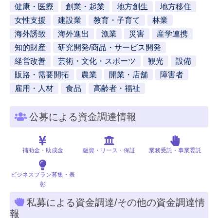
健康・医療
創業・起業
地方創生
地方移住
女性支援
建設業
教育・子育て
林業
海外誘致
海外進出
漁業
災害
産学連携
知的財産
研究開発/商品・サービス開発
経営改善
芸術・文化・スポーツ
観光
設備
販路・需要開拓
農業
開業・店舗
障害者
雇用・人材
食品
高齢者・福祉
公募による資金調達情報
補助金・助成金
融資・リース・保証
業務受託・事業委託
ビジネスプラン募集・表
彰
私募による資金調達/その他の資金調達情
報