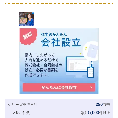
280
シリーズ発行累計
万部
5,000
コンサル件数
累計
件以上