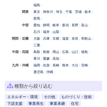
福島
関東
東京
神奈川
埼玉
千葉
茨城
栃木
群馬
中部
愛知
静岡
岐阜
新潟
長野
富山
石川
福井
山梨
関西・近畿
大阪
兵庫
京都
滋賀
奈良
和歌山
三重
中国・四国
鳥取
島根
岡山
広島
山口
徳島
香川
愛媛
高知
九州・沖縄
福岡
佐賀
長崎
熊本
大分
宮崎
鹿児島
沖縄
種類から絞り込む
エネルギー・環境
その他
ものづくり・技術
下請支援
事業再生
事業承継
住宅