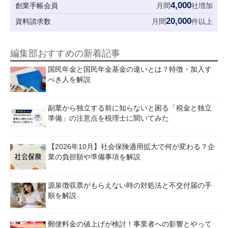
4,000
創業手帳会員
月間
社増加
20,000
資料請求数
月間
件以上
編集部おすすめの新着記事
国民年金と国民年金基金の違いとは？特徴・加入す
べき人を解説
副業から独立する前に知らないと困る「税金と独立
準備」の注意点を税理士に聞いてみた
【2026年10月】社会保険適用拡大で何が変わる？企
業の負担額や準備事項を解説
源泉徴収票がもらえない時の対処法と不交付届の手
順を解説
郵便料金の値上げが検討！事業者への影響とやって