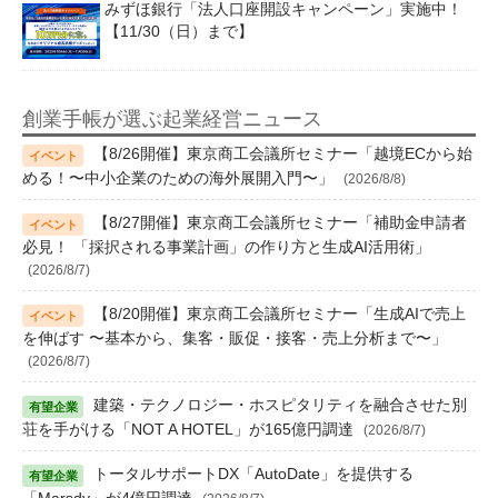
みずほ銀行「法人口座開設キャンペーン」実施中！
【11/30（日）まで】
創業手帳が選ぶ起業経営ニュース
【8/26開催】東京商工会議所セミナー「越境ECから始
める！〜中小企業のための海外展開入門〜」
(2026/8/8)
【8/27開催】東京商工会議所セミナー「補助金申請者
必見！ 「採択される事業計画」の作り方と生成AI活用術」
(2026/8/7)
【8/20開催】東京商工会議所セミナー「生成AIで売上
を伸ばす 〜基本から、集客・販促・接客・売上分析まで〜」
(2026/8/7)
建築・テクノロジー・ホスピタリティを融合させた別
荘を手がける「NOT A HOTEL」が165億円調達
(2026/8/7)
トータルサポートDX「AutoDate」を提供する