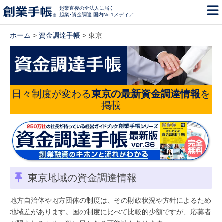
起業直後の全法人に届く
起業･資金調達 国内No.1メディア
ホーム
>
資金調達手帳
> 東京
日々制度が変わる
東京の最新資金調達情報
を
掲載
東京地域の資金調達情報
地方自治体や地方団体の制度は、その財政状況や方針によるため
地域差があります。国の制度に比べて比較的少額ですが、応募者