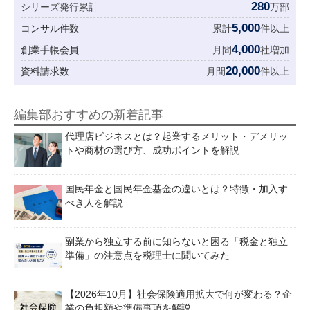
280
シリーズ発行累計
万部
5,000
コンサル件数
累計
件以上
4,000
創業手帳会員
月間
社増加
20,000
資料請求数
月間
件以上
編集部おすすめの新着記事
代理店ビジネスとは？起業するメリット・デメリッ
トや商材の選び方、成功ポイントを解説
国民年金と国民年金基金の違いとは？特徴・加入す
べき人を解説
副業から独立する前に知らないと困る「税金と独立
準備」の注意点を税理士に聞いてみた
【2026年10月】社会保険適用拡大で何が変わる？企
業の負担額や準備事項を解説