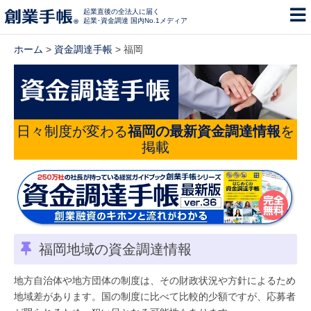
起業直後の全法人に届く
起業･資金調達 国内No.1メディア
ホーム
>
資金調達手帳
> 福岡
日々制度が変わる
福岡の最新資金調達情報
を
掲載
福岡地域の資金調達情報
地方自治体や地方団体の制度は、その財政状況や方針によるため
地域差があります。国の制度に比べて比較的少額ですが、応募者