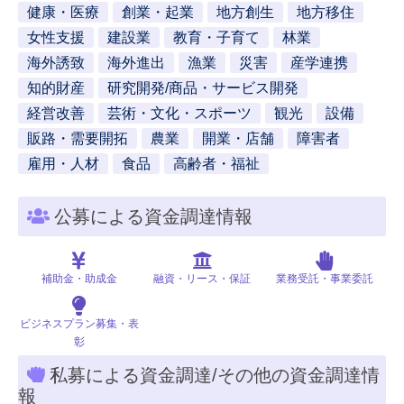
健康・医療
創業・起業
地方創生
地方移住
女性支援
建設業
教育・子育て
林業
海外誘致
海外進出
漁業
災害
産学連携
知的財産
研究開発/商品・サービス開発
経営改善
芸術・文化・スポーツ
観光
設備
販路・需要開拓
農業
開業・店舗
障害者
雇用・人材
食品
高齢者・福祉
公募による資金調達情報
補助金・助成金
融資・リース・保証
業務受託・事業委託
ビジネスプラン募集・表
彰
私募による資金調達/その他の資金調達情
報