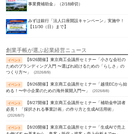
事業費補助金」（2/18締切）
みずほ銀行「法人口座開設キャンペーン」実施中！
【11/30（日）まで】
創業手帳が選ぶ起業経営ニュース
【8/26開催】東京商工会議所セミナー「小さな会社の
ためのブランディング入門 〜選ばれ続けるための「らしさ」の
つくり方〜」
(2026/8/9)
【8/26開催】東京商工会議所セミナー「越境ECから始
める！〜中小企業のための海外展開入門〜」
(2026/8/8)
【8/27開催】東京商工会議所セミナー「補助金申請者
必見！ 「採択される事業計画」の作り方と生成AI活用術」
(2026/8/7)
【8/20開催】東京商工会議所セミナー「生成AIで売上
を伸ばす 〜基本から、集客・販促・接客・売上分析まで〜」