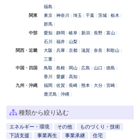
福島
関東
東京
神奈川
埼玉
千葉
茨城
栃木
群馬
中部
愛知
静岡
岐阜
新潟
長野
富山
石川
福井
山梨
関西・近畿
大阪
兵庫
京都
滋賀
奈良
和歌山
三重
中国・四国
鳥取
島根
岡山
広島
山口
徳島
香川
愛媛
高知
九州・沖縄
福岡
佐賀
長崎
熊本
大分
宮崎
鹿児島
沖縄
種類から絞り込む
エネルギー・環境
その他
ものづくり・技術
下請支援
事業再生
事業承継
住宅