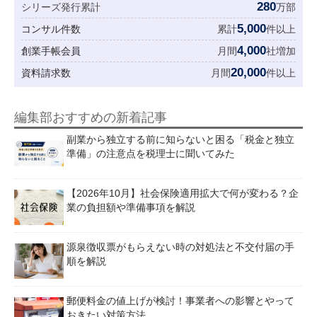
280
シリーズ発行累計
万部
5,000
コンサル件数
累計
件以上
4,000
創業手帳会員
月間
社増加
20,000
資料請求数
月間
件以上
編集部おすすめの新着記事
副業から独立する前に知らないと困る「税金と独立
準備」の注意点を税理士に聞いてみた
【2026年10月】社会保険適用拡大で何が変わる？企
業の負担額や準備事項を解説
源泉徴収票がもらえない時の対処法と不交付届の手
順を解説
郵便料金の値上げが検討！事業者への影響とやって
おきたい対策方法