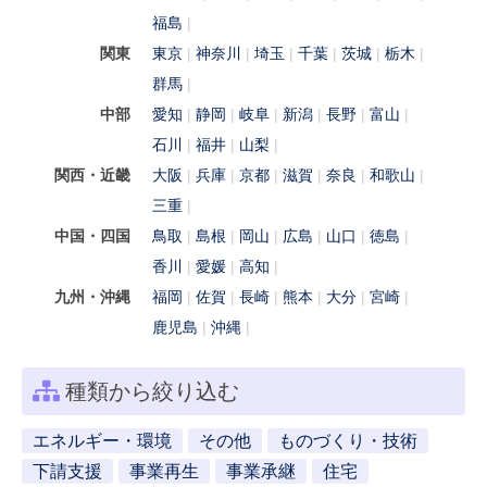
福島
関東
東京
神奈川
埼玉
千葉
茨城
栃木
群馬
中部
愛知
静岡
岐阜
新潟
長野
富山
石川
福井
山梨
関西・近畿
大阪
兵庫
京都
滋賀
奈良
和歌山
三重
中国・四国
鳥取
島根
岡山
広島
山口
徳島
香川
愛媛
高知
九州・沖縄
福岡
佐賀
長崎
熊本
大分
宮崎
鹿児島
沖縄
種類から絞り込む
エネルギー・環境
その他
ものづくり・技術
下請支援
事業再生
事業承継
住宅