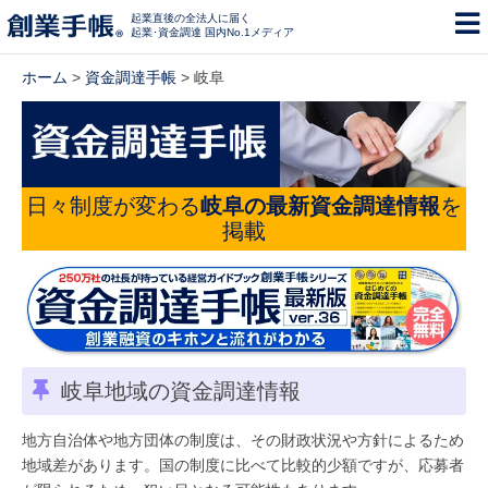
起業直後の全法人に届く
起業･資金調達 国内No.1メディア
ホーム
>
資金調達手帳
> 岐阜
日々制度が変わる
岐阜の最新資金調達情報
を
掲載
岐阜地域の資金調達情報
地方自治体や地方団体の制度は、その財政状況や方針によるため
地域差があります。国の制度に比べて比較的少額ですが、応募者