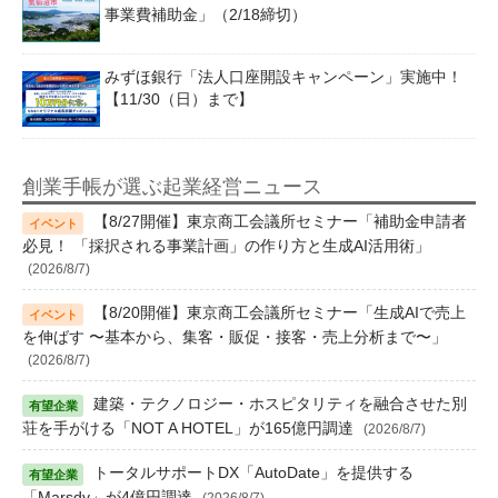
事業費補助金」（2/18締切）
みずほ銀行「法人口座開設キャンペーン」実施中！
【11/30（日）まで】
創業手帳が選ぶ起業経営ニュース
【8/27開催】東京商工会議所セミナー「補助金申請者
必見！ 「採択される事業計画」の作り方と生成AI活用術」
(2026/8/7)
【8/20開催】東京商工会議所セミナー「生成AIで売上
を伸ばす 〜基本から、集客・販促・接客・売上分析まで〜」
(2026/8/7)
建築・テクノロジー・ホスピタリティを融合させた別
荘を手がける「NOT A HOTEL」が165億円調達
(2026/8/7)
トータルサポートDX「AutoDate」を提供する
「Marsdy」が4億円調達
(2026/8/7)