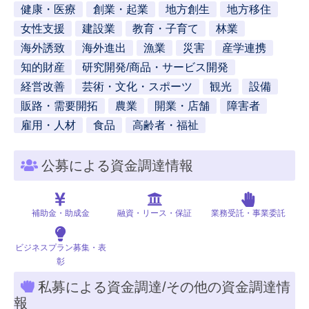
健康・医療
創業・起業
地方創生
地方移住
女性支援
建設業
教育・子育て
林業
海外誘致
海外進出
漁業
災害
産学連携
知的財産
研究開発/商品・サービス開発
経営改善
芸術・文化・スポーツ
観光
設備
販路・需要開拓
農業
開業・店舗
障害者
雇用・人材
食品
高齢者・福祉
公募による資金調達情報
補助金・助成金
融資・リース・保証
業務受託・事業委託
ビジネスプラン募集・表
彰
私募による資金調達/その他の資金調達情
報