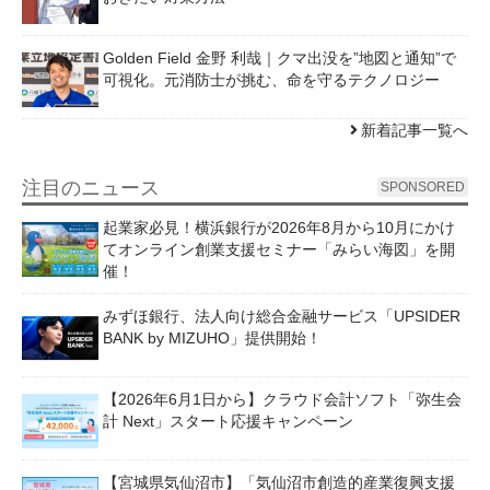
Golden Field 金野 利哉｜クマ出没を”地図と通知”で
可視化。元消防士が挑む、命を守るテクノロジー
新着記事一覧へ
注目のニュース
SPONSORED
起業家必見！横浜銀行が2026年8月から10月にかけ
てオンライン創業支援セミナー「みらい海図」を開
催！
みずほ銀行、法人向け総合金融サービス「UPSIDER
BANK by MIZUHO」提供開始！
【2026年6月1日から】クラウド会計ソフト「弥生会
計 Next」スタート応援キャンペーン
【宮城県気仙沼市】「気仙沼市創造的産業復興支援