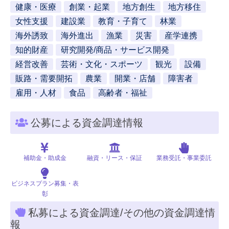
健康・医療
創業・起業
地方創生
地方移住
女性支援
建設業
教育・子育て
林業
海外誘致
海外進出
漁業
災害
産学連携
知的財産
研究開発/商品・サービス開発
経営改善
芸術・文化・スポーツ
観光
設備
販路・需要開拓
農業
開業・店舗
障害者
雇用・人材
食品
高齢者・福祉
公募による資金調達情報
補助金・助成金
融資・リース・保証
業務受託・事業委託
ビジネスプラン募集・表
彰
私募による資金調達/その他の資金調達情
報