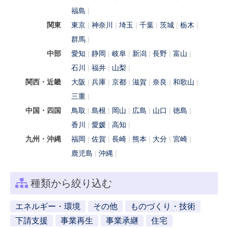
福島
関東
東京
神奈川
埼玉
千葉
茨城
栃木
群馬
中部
愛知
静岡
岐阜
新潟
長野
富山
石川
福井
山梨
関西・近畿
大阪
兵庫
京都
滋賀
奈良
和歌山
三重
中国・四国
鳥取
島根
岡山
広島
山口
徳島
香川
愛媛
高知
九州・沖縄
福岡
佐賀
長崎
熊本
大分
宮崎
鹿児島
沖縄
種類から絞り込む
エネルギー・環境
その他
ものづくり・技術
下請支援
事業再生
事業承継
住宅