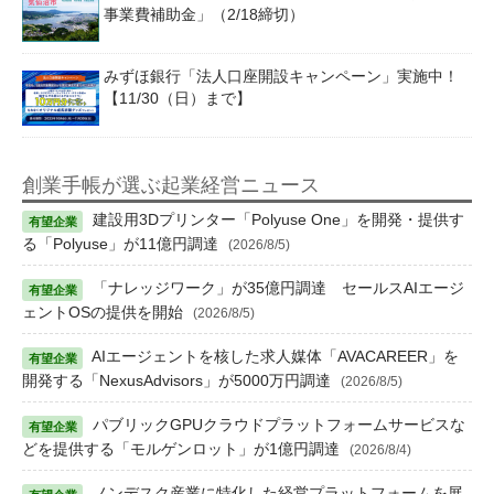
事業費補助金」（2/18締切）
みずほ銀行「法人口座開設キャンペーン」実施中！
【11/30（日）まで】
創業手帳が選ぶ起業経営ニュース
建設用3Dプリンター「Polyuse One」を開発・提供す
る「Polyuse」が11億円調達
(2026/8/5)
「ナレッジワーク」が35億円調達 セールスAIエージ
ェントOSの提供を開始
(2026/8/5)
AIエージェントを核した求人媒体「AVACAREER」を
開発する「NexusAdvisors」が5000万円調達
(2026/8/5)
パブリックGPUクラウドプラットフォームサービスな
どを提供する「モルゲンロット」が1億円調達
(2026/8/4)
ノンデスク産業に特化した経営プラットフォームを展