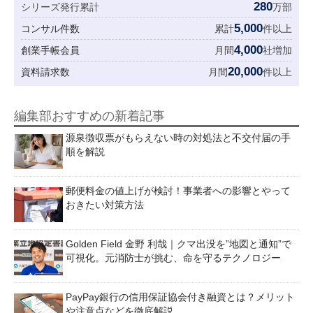
280
シリーズ発行累計
万部
5,000
コンサル件数
累計
件以上
4,000
創業手帳会員
月間
社増加
20,000
資料請求数
月間
件以上
編集部おすすめの新着記事
源泉徴収票がもらえない時の対処法と不交付届の手
順を解説
郵便料金の値上げが検討！事業者への影響とやって
おきたい対策方法
Golden Field 金野 利哉｜クマ出没を”地図と通知”で
可視化。元消防士が挑む、命を守るテクノロジー
PayPay銀行の信用保証協会付き融資とは？メリット
や注意点などを徹底解説