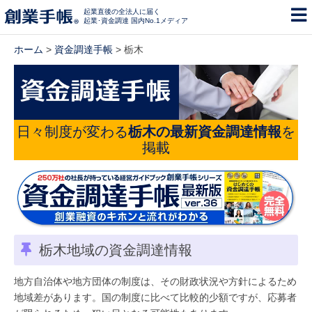
起業直後の全法人に届く
起業･資金調達 国内No.1メディア
ホーム
>
資金調達手帳
> 栃木
日々制度が変わる
栃木の最新資金調達情報
を
掲載
栃木地域の資金調達情報
地方自治体や地方団体の制度は、その財政状況や方針によるため
地域差があります。国の制度に比べて比較的少額ですが、応募者