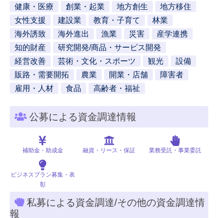
健康・医療
創業・起業
地方創生
地方移住
女性支援
建設業
教育・子育て
林業
海外誘致
海外進出
漁業
災害
産学連携
知的財産
研究開発/商品・サービス開発
経営改善
芸術・文化・スポーツ
観光
設備
販路・需要開拓
農業
開業・店舗
障害者
雇用・人材
食品
高齢者・福祉
公募による資金調達情報
補助金・助成金
融資・リース・保証
業務受託・事業委託
ビジネスプラン募集・表
彰
私募による資金調達/その他の資金調達情
報