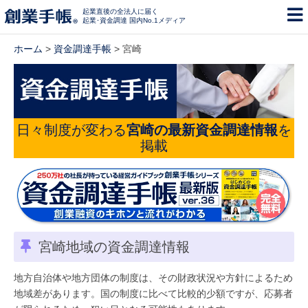
起業直後の全法人に届く
起業･資金調達 国内No.1メディア
ホーム
>
資金調達手帳
> 宮崎
日々制度が変わる
宮崎の最新資金調達情報
を
掲載
宮崎地域の資金調達情報
地方自治体や地方団体の制度は、その財政状況や方針によるため
地域差があります。国の制度に比べて比較的少額ですが、応募者