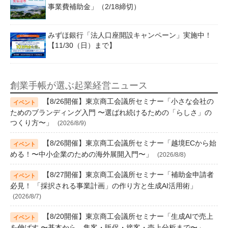
事業費補助金」（2/18締切）
みずほ銀行「法人口座開設キャンペーン」実施中！
【11/30（日）まで】
創業手帳が選ぶ起業経営ニュース
【8/26開催】東京商工会議所セミナー「小さな会社の
ためのブランディング入門 〜選ばれ続けるための「らしさ」の
つくり方〜」
(2026/8/9)
【8/26開催】東京商工会議所セミナー「越境ECから始
める！〜中小企業のための海外展開入門〜」
(2026/8/8)
【8/27開催】東京商工会議所セミナー「補助金申請者
必見！ 「採択される事業計画」の作り方と生成AI活用術」
(2026/8/7)
【8/20開催】東京商工会議所セミナー「生成AIで売上
を伸ばす 〜基本から、集客・販促・接客・売上分析まで〜」