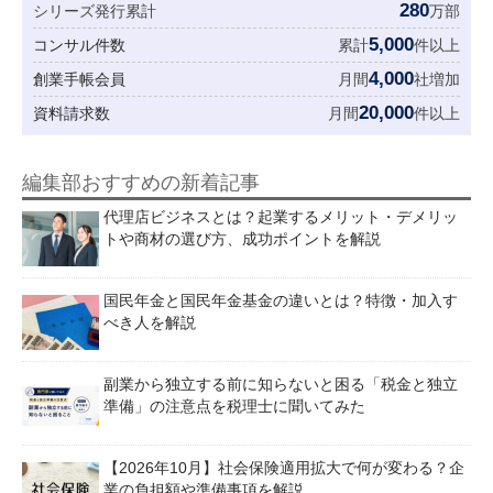
280
シリーズ発行累計
万部
5,000
コンサル件数
累計
件以上
4,000
創業手帳会員
月間
社増加
20,000
資料請求数
月間
件以上
編集部おすすめの新着記事
代理店ビジネスとは？起業するメリット・デメリッ
トや商材の選び方、成功ポイントを解説
国民年金と国民年金基金の違いとは？特徴・加入す
べき人を解説
副業から独立する前に知らないと困る「税金と独立
準備」の注意点を税理士に聞いてみた
【2026年10月】社会保険適用拡大で何が変わる？企
業の負担額や準備事項を解説