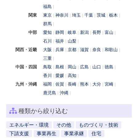
福島
関東
東京
神奈川
埼玉
千葉
茨城
栃木
群馬
中部
愛知
静岡
岐阜
新潟
長野
富山
石川
福井
山梨
関西・近畿
大阪
兵庫
京都
滋賀
奈良
和歌山
三重
中国・四国
鳥取
島根
岡山
広島
山口
徳島
香川
愛媛
高知
九州・沖縄
福岡
佐賀
長崎
熊本
大分
宮崎
鹿児島
沖縄
種類から絞り込む
エネルギー・環境
その他
ものづくり・技術
下請支援
事業再生
事業承継
住宅