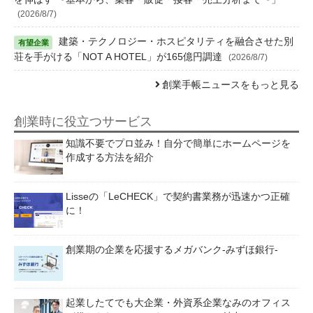
(2026/8/7)
建築・テクノロジー・ホスピタリティを融合させた別
荘を手がける「NOT A HOTEL」が165億円調達
(2026/8/7)
創業手帳ニュースをもっと見る
創業時に役立つサービス
知識不要でプロ並み！自分で簡単にホームページを
作成する方法を紹介
Lisseの「LeCHECK」で契約書業務が迅速かつ正確
に！
創業期の企業を応援するメガバンク-みずほ銀行-
起業したてでも大企業・外資系企業なみのオフィス