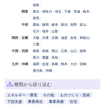
福島
関東
東京
神奈川
埼玉
千葉
茨城
栃木
群馬
中部
愛知
静岡
岐阜
新潟
長野
富山
石川
福井
山梨
関西・近畿
大阪
兵庫
京都
滋賀
奈良
和歌山
三重
中国・四国
鳥取
島根
岡山
広島
山口
徳島
香川
愛媛
高知
九州・沖縄
福岡
佐賀
長崎
熊本
大分
宮崎
鹿児島
沖縄
種類から絞り込む
エネルギー・環境
その他
ものづくり・技術
下請支援
事業再生
事業承継
住宅