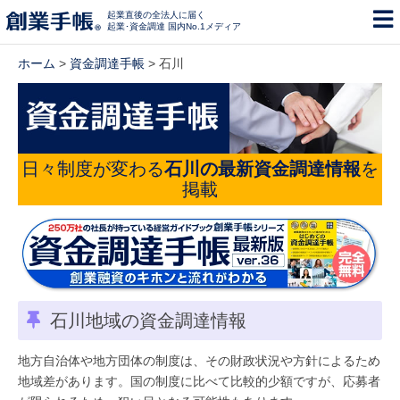
起業直後の全法人に届く
起業･資金調達 国内No.1メディア
ホーム
>
資金調達手帳
> 石川
日々制度が変わる
石川の最新資金調達情報
を
掲載
石川地域の資金調達情報
地方自治体や地方団体の制度は、その財政状況や方針によるため
地域差があります。国の制度に比べて比較的少額ですが、応募者