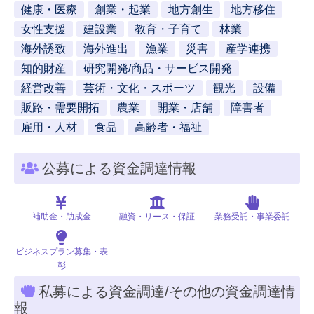
健康・医療
創業・起業
地方創生
地方移住
女性支援
建設業
教育・子育て
林業
海外誘致
海外進出
漁業
災害
産学連携
知的財産
研究開発/商品・サービス開発
経営改善
芸術・文化・スポーツ
観光
設備
販路・需要開拓
農業
開業・店舗
障害者
雇用・人材
食品
高齢者・福祉
公募による資金調達情報
補助金・助成金
融資・リース・保証
業務受託・事業委託
ビジネスプラン募集・表
彰
私募による資金調達/その他の資金調達情
報