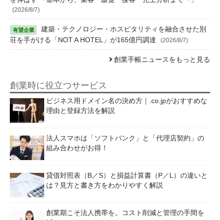
(2026/8/7)
建築・テクノロジー・ホスピタリティを融合させた別
荘を手がける「NOT A HOTEL」が165億円調達
(2026/8/7)
創業手帳ニュースをもっと見る
創業時に役立つサービス
ビジネス用ドメイン名の決め方｜.co.jpがおすすめな
理由と登録方法を解説
法人スマホは「ソフトバンク」と「代理店契約」の
組み合わせがお得！
貸借対照表（B／S）と損益計算書（P／L）の違いと
は？見方と書き方をわかりやすく解説
創業期こそ法人携帯を。コスト削減と管理の手間を