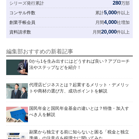
280
シリーズ発行累計
万部
5,000
コンサル件数
累計
件以上
4,000
創業手帳会員
月間
社増加
20,000
資料請求数
月間
件以上
編集部おすすめの新着記事
0から1を生み出すにはどうすれば良い？アプローチ
法やステップなどを紹介！
代理店ビジネスとは？起業するメリット・デメリッ
トや商材の選び方、成功ポイントを解説
国民年金と国民年金基金の違いとは？特徴・加入す
べき人を解説
副業から独立する前に知らないと困る「税金と独立
準備」の注意点を税理士に聞いてみた