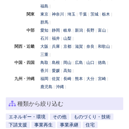
福島
関東
東京
神奈川
埼玉
千葉
茨城
栃木
群馬
中部
愛知
静岡
岐阜
新潟
長野
富山
石川
福井
山梨
関西・近畿
大阪
兵庫
京都
滋賀
奈良
和歌山
三重
中国・四国
鳥取
島根
岡山
広島
山口
徳島
香川
愛媛
高知
九州・沖縄
福岡
佐賀
長崎
熊本
大分
宮崎
鹿児島
沖縄
種類から絞り込む
エネルギー・環境
その他
ものづくり・技術
下請支援
事業再生
事業承継
住宅