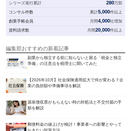
280
シリーズ発行累計
万部
5,000
コンサル件数
累計
件以上
4,000
創業手帳会員
月間
社増加
20,000
資料請求数
月間
件以上
編集部おすすめの新着記事
副業から独立する前に知らないと困る「税金と独立
準備」の注意点を税理士に聞いてみた
【2026年10月】社会保険適用拡大で何が変わる？企
業の負担額や準備事項を解説
源泉徴収票がもらえない時の対処法と不交付届の手
順を解説
郵便料金の値上げが検討！事業者への影響とやって
おきたい対策方法