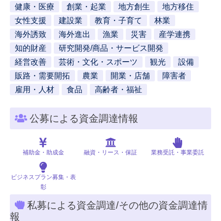
健康・医療
創業・起業
地方創生
地方移住
女性支援
建設業
教育・子育て
林業
海外誘致
海外進出
漁業
災害
産学連携
知的財産
研究開発/商品・サービス開発
経営改善
芸術・文化・スポーツ
観光
設備
販路・需要開拓
農業
開業・店舗
障害者
雇用・人材
食品
高齢者・福祉
公募による資金調達情報
補助金・助成金
融資・リース・保証
業務受託・事業委託
ビジネスプラン募集・表
彰
私募による資金調達/その他の資金調達情
報