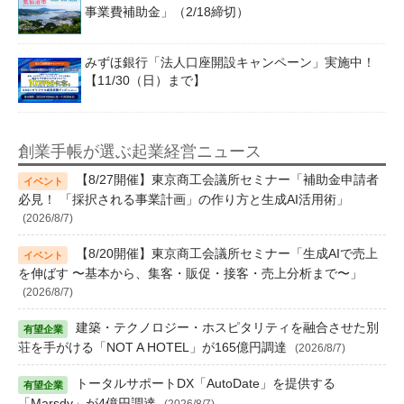
事業費補助金」（2/18締切）
みずほ銀行「法人口座開設キャンペーン」実施中！
【11/30（日）まで】
創業手帳が選ぶ起業経営ニュース
【8/27開催】東京商工会議所セミナー「補助金申請者
必見！ 「採択される事業計画」の作り方と生成AI活用術」
(2026/8/7)
【8/20開催】東京商工会議所セミナー「生成AIで売上
を伸ばす 〜基本から、集客・販促・接客・売上分析まで〜」
(2026/8/7)
建築・テクノロジー・ホスピタリティを融合させた別
荘を手がける「NOT A HOTEL」が165億円調達
(2026/8/7)
トータルサポートDX「AutoDate」を提供する
「Marsdy」が4億円調達
(2026/8/7)