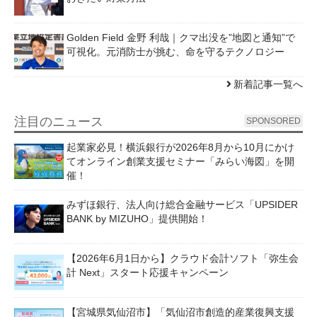
Golden Field 金野 利哉｜クマ出没を”地図と通知”で
可視化。元消防士が挑む、命を守るテクノロジー
新着記事一覧へ
注目のニュース
SPONSORED
起業家必見！横浜銀行が2026年8月から10月にかけ
てオンライン創業支援セミナー「みらい海図」を開
催！
みずほ銀行、法人向け総合金融サービス「UPSIDER
BANK by MIZUHO」提供開始！
【2026年6月1日から】クラウド会計ソフト「弥生会
計 Next」スタート応援キャンペーン
【宮城県気仙沼市】「気仙沼市創造的産業復興支援