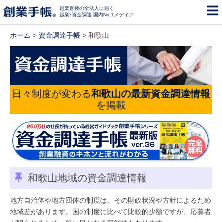
起業直後の全法人に届く
起業･資金調達 国内No.1メディア
ホーム
>
資金調達手帳
> 和歌山
日々制度が変わる
和歌山の最新資金調達情報
を掲載
和歌山地域の資金調達情報
地方自治体や地方団体の制度は、その財政状況や方針によるため
地域差があります。国の制度に比べて比較的少額ですが、応募者