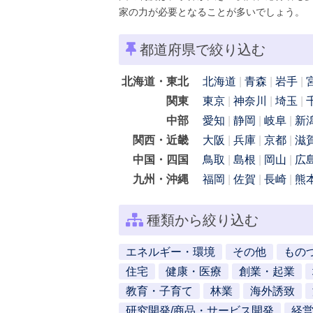
家の力が必要となることが多いでしょう。
都道府県で絞り込む
北海道・東北
北海道
青森
岩手
関東
東京
神奈川
埼玉
中部
愛知
静岡
岐阜
新
関西・近畿
大阪
兵庫
京都
滋
中国・四国
鳥取
島根
岡山
広
九州・沖縄
福岡
佐賀
長崎
熊
種類から絞り込む
エネルギー・環境
その他
もの
住宅
健康・医療
創業・起業
教育・子育て
林業
海外誘致
研究開発/商品・サービス開発
経