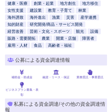
健康・医療
創業・起業
地方創生
地方移住
女性支援
建設業
教育・子育て
林業
海外誘致
海外進出
漁業
災害
産学連携
知的財産
研究開発/商品・サービス開発
経営改善
芸術・文化・スポーツ
観光
設備
販路・需要開拓
農業
開業・店舗
障害者
雇用・人材
食品
高齢者・福祉
公募による資金調達情報
補助金・助成金
融資・リース・保証
業務受託・事業委託
ビジネスプラン募集・表
彰
私募による資金調達/その他の資金調達情
報