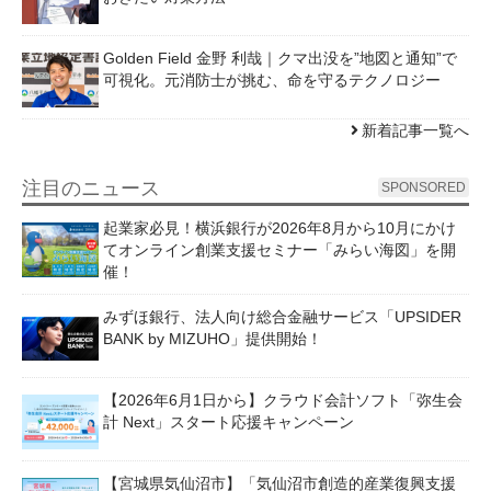
Golden Field 金野 利哉｜クマ出没を”地図と通知”で
可視化。元消防士が挑む、命を守るテクノロジー
新着記事一覧へ
注目のニュース
SPONSORED
起業家必見！横浜銀行が2026年8月から10月にかけ
てオンライン創業支援セミナー「みらい海図」を開
催！
みずほ銀行、法人向け総合金融サービス「UPSIDER
BANK by MIZUHO」提供開始！
【2026年6月1日から】クラウド会計ソフト「弥生会
計 Next」スタート応援キャンペーン
【宮城県気仙沼市】「気仙沼市創造的産業復興支援