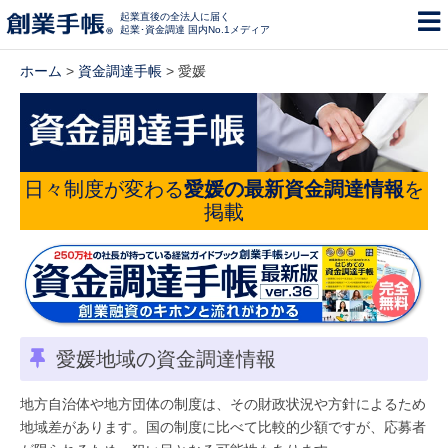
起業直後の全法人に届く
起業･資金調達 国内No.1メディア
ホーム
>
資金調達手帳
> 愛媛
日々制度が変わる
愛媛の最新資金調達情報
を
掲載
愛媛地域の資金調達情報
地方自治体や地方団体の制度は、その財政状況や方針によるため
地域差があります。国の制度に比べて比較的少額ですが、応募者