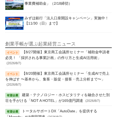
事業費補助金」（2/18締切）
みずほ銀行「法人口座開設キャンペーン」実施中！
【11/30（日）まで】
創業手帳が選ぶ起業経営ニュース
【8/27開催】東京商工会議所セミナー「補助金申請者
必見！ 「採択される事業計画」の作り方と生成AI活用術」
(2026/8/7)
【8/20開催】東京商工会議所セミナー「生成AIで売上
を伸ばす 〜基本から、集客・販促・接客・売上分析まで〜」
(2026/8/7)
建築・テクノロジー・ホスピタリティを融合させた別
荘を手がける「NOT A HOTEL」が165億円調達
(2026/8/7)
トータルサポートDX「AutoDate」を提供する
「Marsdy」が4億円調達
(2026/8/7)