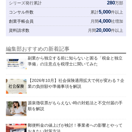
280
シリーズ発行累計
万部
5,000
コンサル件数
累計
件以上
4,000
創業手帳会員
月間
社増加
20,000
資料請求数
月間
件以上
編集部おすすめの新着記事
副業から独立する前に知らないと困る「税金と独立
準備」の注意点を税理士に聞いてみた
【2026年10月】社会保険適用拡大で何が変わる？企
業の負担額や準備事項を解説
源泉徴収票がもらえない時の対処法と不交付届の手
順を解説
郵便料金の値上げが検討！事業者への影響とやって
おきたい対策方法