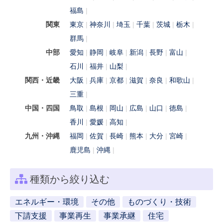
福島
関東
東京
神奈川
埼玉
千葉
茨城
栃木
群馬
中部
愛知
静岡
岐阜
新潟
長野
富山
石川
福井
山梨
関西・近畿
大阪
兵庫
京都
滋賀
奈良
和歌山
三重
中国・四国
鳥取
島根
岡山
広島
山口
徳島
香川
愛媛
高知
九州・沖縄
福岡
佐賀
長崎
熊本
大分
宮崎
鹿児島
沖縄
種類から絞り込む
エネルギー・環境
その他
ものづくり・技術
下請支援
事業再生
事業承継
住宅